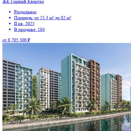
ЖК Горный Квартал
Раздольное
Площадь: от 25.3 м² до 82 м²
II кв. 2025
В продаже: 184
от 8 705 300 ₽