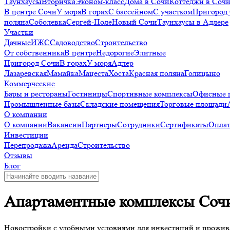
Таунхаусы
Вторичка
Эконом-класс
Дома в Сочи
Коттеджи в Соч
В центре Сочи
У моря
В горах
С бассейном
С участком
Пригород
поляна
Соболевка
Сергей-Поле
Новый Сочи
Таунхаусы в Адлере
Участки
Дачные
ИЖС
Садоводство
Строительство
От собственника
В центре
Недорогие
Элитные
Пригород Сочи
В горах
У моря
Адлер
Лазаревская
Мамайка
Мацеста
Хоста
Красная поляна
Голицыно
Коммерческие
Бары и рестораны
Гостиницы
Спортивные комплексы
Офисные 
Промышленные базы
Складские помещения
Торговые площади
О компании
О компании
Вакансии
Партнеры
Сотрудники
Сертификаты
Оплат
Инвестиции
Перепродажа
Аренда
Строительство
Отзывы
Блог
Апартаментные комплексы Соч
Новостройки с удобными условиями для инвестиций и прожив