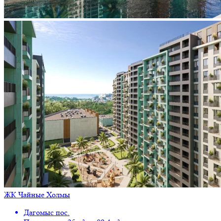
ЖК Чайные Холмы
Дагомыс пос.