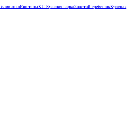
Головинка
Каштаны
КП Красная горка
Золотой гребешок
Красная