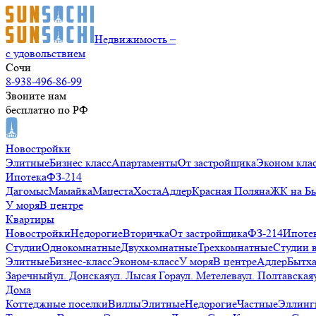
Недвижимость –
с удовольствием
Сочи
8-938-496-86-99
Звоните нам
бесплатно по РФ
Новостройки
Элитные
Бизнес класс
Апартаменты
От застройщика
Эконом кла
Ипотека
ФЗ-214
Дагомыс
Мамайка
Мацеста
Хоста
Адлер
Красная Поляна
ЖК на Б
У моря
В центре
Квартиры
Новостройки
Недорогие
Вторичка
От застройщика
ФЗ-214
Ипоте
Студии
Однокомнатные
Двухкомнатные
Трехкомнатные
Студии 
Элитные
Бизнес-класс
Эконом-класс
У моря
В центре
Адлер
Бытх
Заречный
ул. Донская
ул. Лысая Гора
ул. Метелева
ул. Полтавская
Дома
Коттеджные поселки
Виллы
Элитные
Недорогие
Частные
Эллинг