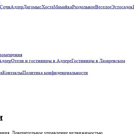
и
 Сочи
Адлер
Дагомыс
Хоста
Мамайка
Раздольное
Веселое
Эстосадок
помещения
Адлер
Отели и гостиницы в Адлере
Гостиницы в Лазаревском
а
Контакты
Политика конфиденциальности
и
ания. Доверительное управление недвижимостью