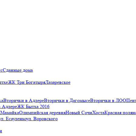
сс
Сданные дома
ытхе
ЖК Три Богатыря
Лазаревское
ка
Вторички в Адлере
Вторички в Дагомысе
Вторички в ЛОО
Пен
в Адлере
ЖК Бытха 2016
а
Мамайка
Олимпийская деревня
Новый Сочи
Хоста
Красная полян
ул. Есауленко
ул. Воровского
и