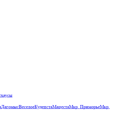
тхаусы
а
Дагомыс
Веселое
Кудепста
Мацеста
Мкр. Приморье
Мкр.