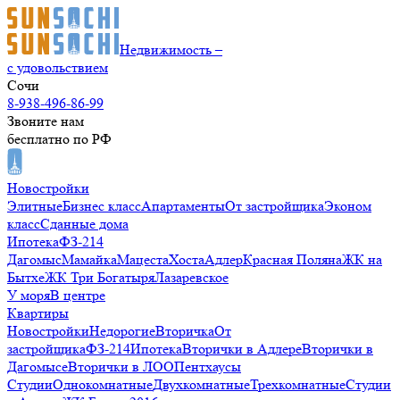
Недвижимость –
с удовольствием
Сочи
8-938-496-86-99
Звоните нам
бесплатно по РФ
Новостройки
Элитные
Бизнес класс
Апартаменты
От застройщика
Эконом
класс
Сданные дома
Ипотека
ФЗ-214
Дагомыс
Мамайка
Мацеста
Хоста
Адлер
Красная Поляна
ЖК на
Бытхе
ЖК Три Богатыря
Лазаревское
У моря
В центре
Квартиры
Новостройки
Недорогие
Вторичка
От
застройщика
ФЗ-214
Ипотека
Вторички в Адлере
Вторички в
Дагомысе
Вторички в ЛОО
Пентхаусы
Студии
Однокомнатные
Двухкомнатные
Трехкомнатные
Студии