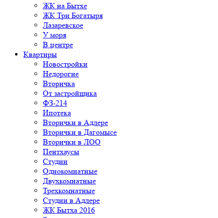
ЖК на Бытхе
ЖК Три Богатыря
Лазаревское
У моря
В центре
Квартиры
Новостройки
Недорогие
Вторичка
От застройщика
ФЗ-214
Ипотека
Вторички в Адлере
Вторички в Дагомысе
Вторички в ЛОО
Пентхаусы
Студии
Однокомнатные
Двухкомнатные
Трехкомнатные
Студии в Адлере
ЖК Бытха 2016