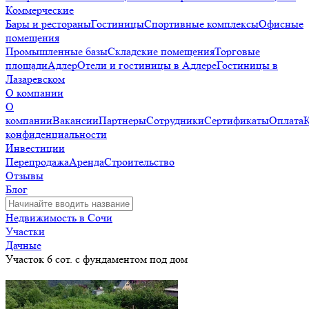
Коммерческие
Бары и рестораны
Гостиницы
Спортивные комплексы
Офисные
помещения
Промышленные базы
Складские помещения
Торговые
площади
Адлер
Отели и гостиницы в Адлере
Гостиницы в
Лазаревском
О компании
О
компании
Вакансии
Партнеры
Сотрудники
Сертификаты
Оплата
конфиденциальности
Инвестиции
Перепродажа
Аренда
Строительство
Отзывы
Блог
Недвижимость в Сочи
Участки
Дачные
Участок 6 сот. с фундаментом под дом