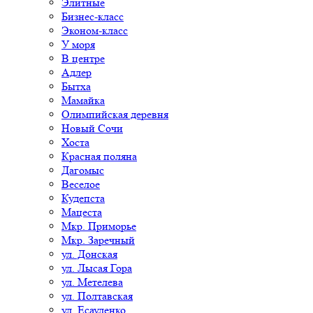
Элитные
Бизнес-класс
Эконом-класс
У моря
В центре
Адлер
Бытха
Мамайка
Олимпийская деревня
Новый Сочи
Хоста
Красная поляна
Дагомыс
Веселое
Кудепста
Мацеста
Мкр. Приморье
Мкр. Заречный
ул. Донская
ул. Лысая Гора
ул. Метелева
ул. Полтавская
ул. Есауленко