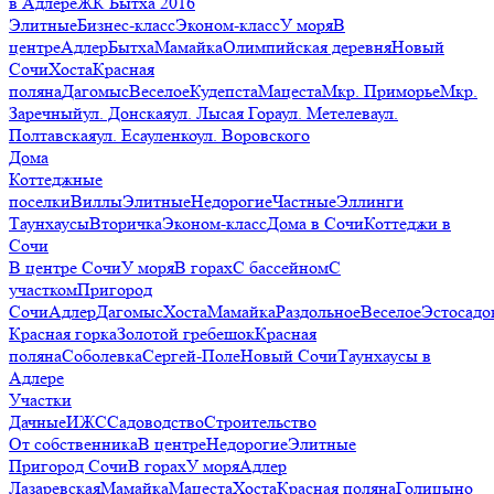
в Адлере
ЖК Бытха 2016
Элитные
Бизнес-класс
Эконом-класс
У моря
В
центре
Адлер
Бытха
Мамайка
Олимпийская деревня
Новый
Сочи
Хоста
Красная
поляна
Дагомыс
Веселое
Кудепста
Мацеста
Мкр. Приморье
Мкр.
Заречный
ул. Донская
ул. Лысая Гора
ул. Метелева
ул.
Полтавская
ул. Есауленко
ул. Воровского
Дома
Коттеджные
поселки
Виллы
Элитные
Недорогие
Частные
Эллинги
Таунхаусы
Вторичка
Эконом-класс
Дома в Сочи
Коттеджи в
Сочи
В центре Сочи
У моря
В горах
С бассейном
С
участком
Пригород
Сочи
Адлер
Дагомыс
Хоста
Мамайка
Раздольное
Веселое
Эстосадо
Красная горка
Золотой гребешок
Красная
поляна
Соболевка
Сергей-Поле
Новый Сочи
Таунхаусы в
Адлере
Участки
Дачные
ИЖС
Садоводство
Строительство
От собственника
В центре
Недорогие
Элитные
Пригород Сочи
В горах
У моря
Адлер
Лазаревская
Мамайка
Мацеста
Хоста
Красная поляна
Голицыно