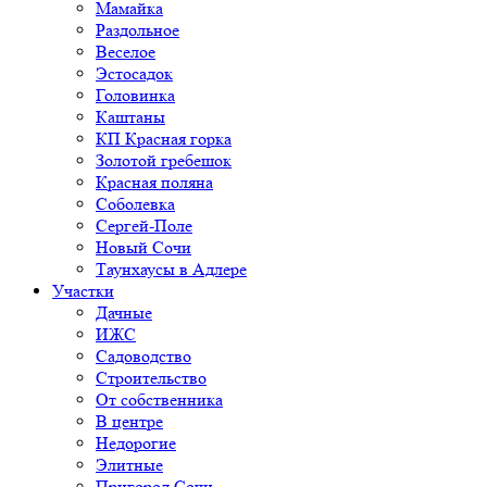
Мамайка
Раздольное
Веселое
Эстосадок
Головинка
Каштаны
КП Красная горка
Золотой гребешок
Красная поляна
Соболевка
Сергей-Поле
Новый Сочи
Таунхаусы в Адлере
Участки
Дачные
ИЖС
Садоводство
Строительство
От собственника
В центре
Недорогие
Элитные
Пригород Сочи