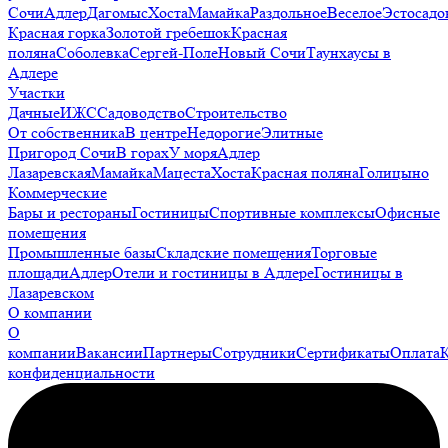
Сочи
Адлер
Дагомыс
Хоста
Мамайка
Раздольное
Веселое
Эстосадо
Красная горка
Золотой гребешок
Красная
поляна
Соболевка
Сергей-Поле
Новый Сочи
Таунхаусы в
Адлере
Участки
Дачные
ИЖС
Садоводство
Строительство
От собственника
В центре
Недорогие
Элитные
Пригород Сочи
В горах
У моря
Адлер
Лазаревская
Мамайка
Мацеста
Хоста
Красная поляна
Голицыно
Коммерческие
Бары и рестораны
Гостиницы
Спортивные комплексы
Офисные
помещения
Промышленные базы
Складские помещения
Торговые
площади
Адлер
Отели и гостиницы в Адлере
Гостиницы в
Лазаревском
О компании
О
компании
Вакансии
Партнеры
Сотрудники
Сертификаты
Оплата
конфиденциальности