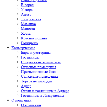
В горах
У моря
Адлер
Лазаревская
Мамайка
Мацеста
Хоста
Красная поляна
Голицыно
Коммерческие
Бары и рестораны
Гостиницы
Спортивные комплексы
Офисные помещения
Промышленные базы
Складские помещения
Торговые площади
Адлер
Отели и гостиницы в Адлере
Гостиницы в Лазаревском
О компании
О компании