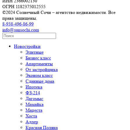
ИНН 2366002130
ОГРН 1182375012555
©2024 Солнечный Сочи – агентство недвижимости. Все
права защищены.
8-938-496-86-99
info@sunsochi.com
Новостройки
Элитные
Бизнес класс
Апартаменты
От застройщика
Эконом класс
Сданные дома
Ипотека
ФЗ-214
Дагомыс
Мамайка
Мацеста
Хоста
Адлер
Красная Поляна