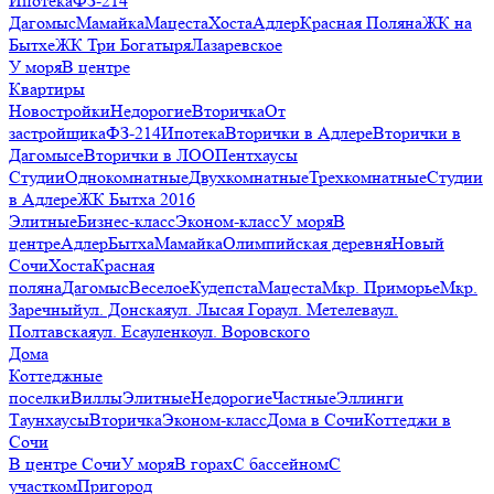
Ипотека
ФЗ-214
Дагомыс
Мамайка
Мацеста
Хоста
Адлер
Красная Поляна
ЖК на
Бытхе
ЖК Три Богатыря
Лазаревское
У моря
В центре
Квартиры
Новостройки
Недорогие
Вторичка
От
застройщика
ФЗ-214
Ипотека
Вторички в Адлере
Вторички в
Дагомысе
Вторички в ЛОО
Пентхаусы
Студии
Однокомнатные
Двухкомнатные
Трехкомнатные
Студии
в Адлере
ЖК Бытха 2016
Элитные
Бизнес-класс
Эконом-класс
У моря
В
центре
Адлер
Бытха
Мамайка
Олимпийская деревня
Новый
Сочи
Хоста
Красная
поляна
Дагомыс
Веселое
Кудепста
Мацеста
Мкр. Приморье
Мкр.
Заречный
ул. Донская
ул. Лысая Гора
ул. Метелева
ул.
Полтавская
ул. Есауленко
ул. Воровского
Дома
Коттеджные
поселки
Виллы
Элитные
Недорогие
Частные
Эллинги
Таунхаусы
Вторичка
Эконом-класс
Дома в Сочи
Коттеджи в
Сочи
В центре Сочи
У моря
В горах
С бассейном
С
участком
Пригород