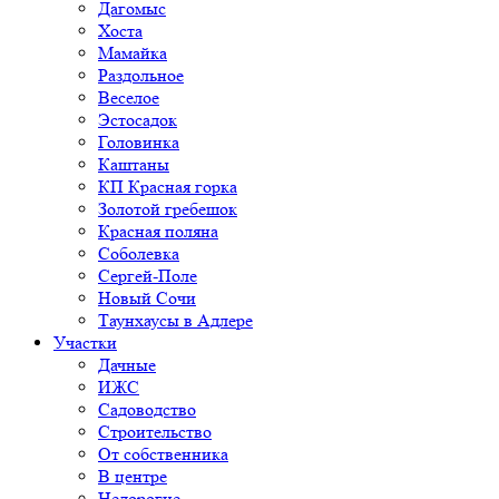
Дагомыс
Хоста
Мамайка
Раздольное
Веселое
Эстосадок
Головинка
Каштаны
КП Красная горка
Золотой гребешок
Красная поляна
Соболевка
Сергей-Поле
Новый Сочи
Таунхаусы в Адлере
Участки
Дачные
ИЖС
Садоводство
Строительство
От собственника
В центре
Недорогие