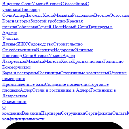
В центре Сочи
У моря
В горах
С бассейном
С
участком
Пригород
Сочи
Адлер
Дагомыс
Хоста
Мамайка
Раздольное
Веселое
Эстосадо
Красная горка
Золотой гребешок
Красная
поляна
Соболевка
Сергей-Поле
Новый Сочи
Таунхаусы в
Адлере
Участки
Дачные
ИЖС
Садоводство
Строительство
От собственника
В центре
Недорогие
Элитные
Пригород Сочи
В горах
У моря
Адлер
Лазаревская
Мамайка
Мацеста
Хоста
Красная поляна
Голицыно
Коммерческие
Бары и рестораны
Гостиницы
Спортивные комплексы
Офисные
помещения
Промышленные базы
Складские помещения
Торговые
площади
Адлер
Отели и гостиницы в Адлере
Гостиницы в
Лазаревском
О компании
О
компании
Вакансии
Партнеры
Сотрудники
Сертификаты
Оплата
конфиденциальности