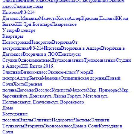
Элитные
Бизнес класс
Апартаменты
От застройщика
Эконом
класс
Сданные дома
Ипотека
ФЗ-214
Дагомыс
Мамайка
Мацеста
Хоста
Адлер
Красная Поляна
ЖК на
Бытхе
ЖК Три Богатыря
Лазаревское
У моря
В центре
Квартиры
Новостройки
Недорогие
Вторичка
От
застройщика
ФЗ-214
Ипотека
Вторички в Адлере
Вторички в
Дагомысе
Вторички в ЛОО
Пентхаусы
Студии
Однокомнатные
Двухкомнатные
Трехкомнатные
Студии
в Адлере
ЖК Бытха 2016
Элитные
Бизнес-класс
Эконом-класс
У моря
В
центре
Адлер
Бытха
Мамайка
Олимпийская деревня
Новый
Сочи
Хоста
Красная
поляна
Дагомыс
Веселое
Кудепста
Мацеста
Мкр. Приморье
Мкр.
Заречный
ул. Донская
ул. Лысая Гора
ул. Метелева
ул.
Полтавская
ул. Есауленко
ул. Воровского
Дома
Коттеджные
поселки
Виллы
Элитные
Недорогие
Частные
Эллинги
Таунхаусы
Вторичка
Эконом-класс
Дома в Сочи
Коттеджи в
Сочи