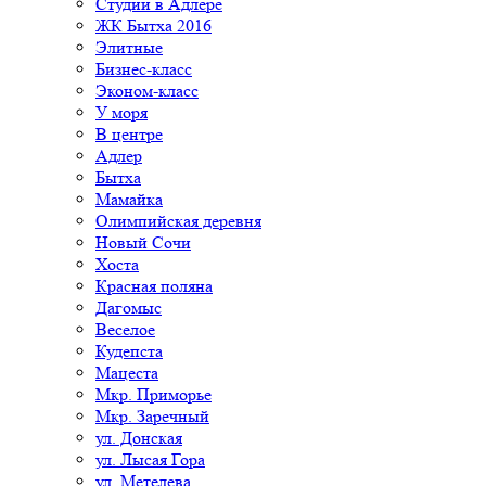
Студии в Адлере
ЖК Бытха 2016
Элитные
Бизнес-класс
Эконом-класс
У моря
В центре
Адлер
Бытха
Мамайка
Олимпийская деревня
Новый Сочи
Хоста
Красная поляна
Дагомыс
Веселое
Кудепста
Мацеста
Мкр. Приморье
Мкр. Заречный
ул. Донская
ул. Лысая Гора
ул. Метелева