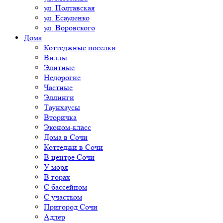
ул. Полтавская
ул. Есауленко
ул. Воровского
Дома
Коттеджные поселки
Виллы
Элитные
Недорогие
Частные
Эллинги
Таунхаусы
Вторичка
Эконом-класс
Дома в Сочи
Коттеджи в Сочи
В центре Сочи
У моря
В горах
С бассейном
С участком
Пригород Сочи
Адлер