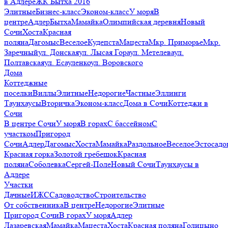
в Адлере
ЖК Бытха 2016
Элитные
Бизнес-класс
Эконом-класс
У моря
В
центре
Адлер
Бытха
Мамайка
Олимпийская деревня
Новый
Сочи
Хоста
Красная
поляна
Дагомыс
Веселое
Кудепста
Мацеста
Мкр. Приморье
Мкр.
Заречный
ул. Донская
ул. Лысая Гора
ул. Метелева
ул.
Полтавская
ул. Есауленко
ул. Воровского
Дома
Коттеджные
поселки
Виллы
Элитные
Недорогие
Частные
Эллинги
Таунхаусы
Вторичка
Эконом-класс
Дома в Сочи
Коттеджи в
Сочи
В центре Сочи
У моря
В горах
С бассейном
С
участком
Пригород
Сочи
Адлер
Дагомыс
Хоста
Мамайка
Раздольное
Веселое
Эстосадо
Красная горка
Золотой гребешок
Красная
поляна
Соболевка
Сергей-Поле
Новый Сочи
Таунхаусы в
Адлере
Участки
Дачные
ИЖС
Садоводство
Строительство
От собственника
В центре
Недорогие
Элитные
Пригород Сочи
В горах
У моря
Адлер
Лазаревская
Мамайка
Мацеста
Хоста
Красная поляна
Голицыно