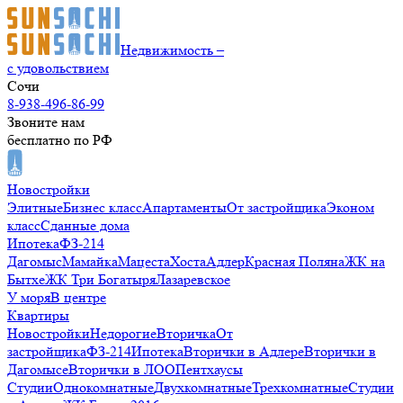
Недвижимость –
с удовольствием
Сочи
8-938-496-86-99
Звоните нам
бесплатно по РФ
Новостройки
Элитные
Бизнес класс
Апартаменты
От застройщика
Эконом
класс
Сданные дома
Ипотека
ФЗ-214
Дагомыс
Мамайка
Мацеста
Хоста
Адлер
Красная Поляна
ЖК на
Бытхе
ЖК Три Богатыря
Лазаревское
У моря
В центре
Квартиры
Новостройки
Недорогие
Вторичка
От
застройщика
ФЗ-214
Ипотека
Вторички в Адлере
Вторички в
Дагомысе
Вторички в ЛОО
Пентхаусы
Студии
Однокомнатные
Двухкомнатные
Трехкомнатные
Студии