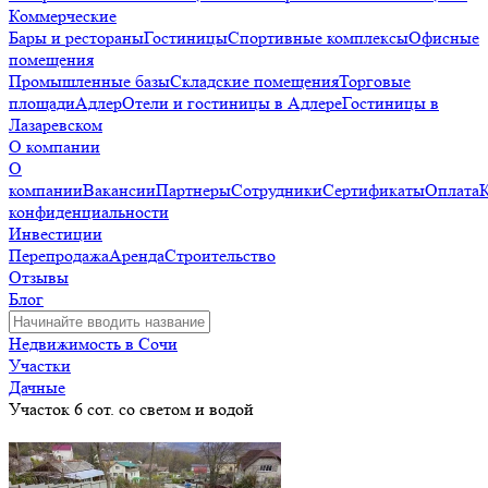
Коммерческие
Бары и рестораны
Гостиницы
Спортивные комплексы
Офисные
помещения
Промышленные базы
Складские помещения
Торговые
площади
Адлер
Отели и гостиницы в Адлере
Гостиницы в
Лазаревском
О компании
О
компании
Вакансии
Партнеры
Сотрудники
Сертификаты
Оплата
конфиденциальности
Инвестиции
Перепродажа
Аренда
Строительство
Отзывы
Блог
Недвижимость в Сочи
Участки
Дачные
Участок 6 сот. со светом и водой