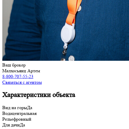
Ваш брокер
Малхосьянц Артем
8-800-707-55-23
Связаться с агентом
Характеристики объекта
Вид на горы
Да
Вода
центральная
Рельеф
ровный
Для дачи
Да