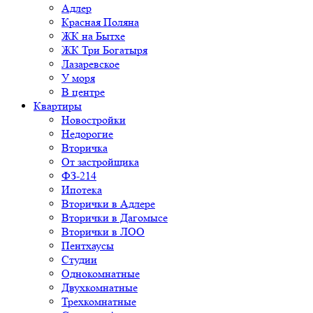
Адлер
Красная Поляна
ЖК на Бытхе
ЖК Три Богатыря
Лазаревское
У моря
В центре
Квартиры
Новостройки
Недорогие
Вторичка
От застройщика
ФЗ-214
Ипотека
Вторички в Адлере
Вторички в Дагомысе
Вторички в ЛОО
Пентхаусы
Студии
Однокомнатные
Двухкомнатные
Трехкомнатные