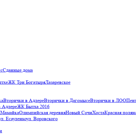
сс
Сданные дома
ытхе
ЖК Три Богатыря
Лазаревское
ка
Вторички в Адлере
Вторички в Дагомысе
Вторички в ЛОО
Пен
в Адлере
ЖК Бытха 2016
а
Мамайка
Олимпийская деревня
Новый Сочи
Хоста
Красная полян
ул. Есауленко
ул. Воровского
и