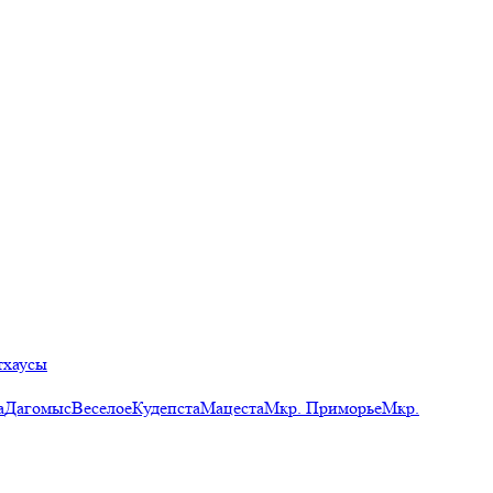
тхаусы
а
Дагомыс
Веселое
Кудепста
Мацеста
Мкр. Приморье
Мкр.