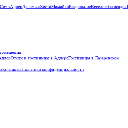
и
 Сочи
Адлер
Дагомыс
Хоста
Мамайка
Раздольное
Веселое
Эстосадок
помещения
Адлер
Отели и гостиницы в Адлере
Гостиницы в Лазаревском
а
Контакты
Политика конфиденциальности