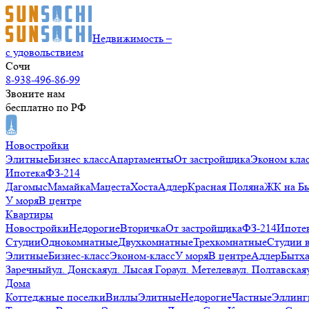
Недвижимость –
с удовольствием
Сочи
8-938-496-86-99
Звоните нам
бесплатно по РФ
Новостройки
Элитные
Бизнес класс
Апартаменты
От застройщика
Эконом кла
Ипотека
ФЗ-214
Дагомыс
Мамайка
Мацеста
Хоста
Адлер
Красная Поляна
ЖК на Б
У моря
В центре
Квартиры
Новостройки
Недорогие
Вторичка
От застройщика
ФЗ-214
Ипоте
Студии
Однокомнатные
Двухкомнатные
Трехкомнатные
Студии 
Элитные
Бизнес-класс
Эконом-класс
У моря
В центре
Адлер
Бытх
Заречный
ул. Донская
ул. Лысая Гора
ул. Метелева
ул. Полтавская
Дома
Коттеджные поселки
Виллы
Элитные
Недорогие
Частные
Эллинг