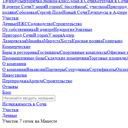
Таунхаусы
Вторичка
Эконом-класс
Дома в Сочи
Коттеджи в Соч
В центре Сочи
У моря
В горах
С бассейном
С участком
Пригород
поляна
Соболевка
Сергей-Поле
Новый Сочи
Таунхаусы в Адлере
Участки
Дачные
ИЖС
Садоводство
Строительство
От собственника
В центре
Недорогие
Элитные
Пригород Сочи
В горах
У моря
Адлер
Лазаревская
Мамайка
Мацеста
Хоста
Красная поляна
Голицыно
Коммерческие
Бары и рестораны
Гостиницы
Спортивные комплексы
Офисные 
Промышленные базы
Складские помещения
Торговые площади
О компании
О компании
Вакансии
Партнеры
Сотрудники
Сертификаты
Оплат
Инвестиции
Перепродажа
Аренда
Строительство
Отзывы
Блог
Недвижимость в Сочи
Участки
Дачные
Участок 7 соток на Мацесте