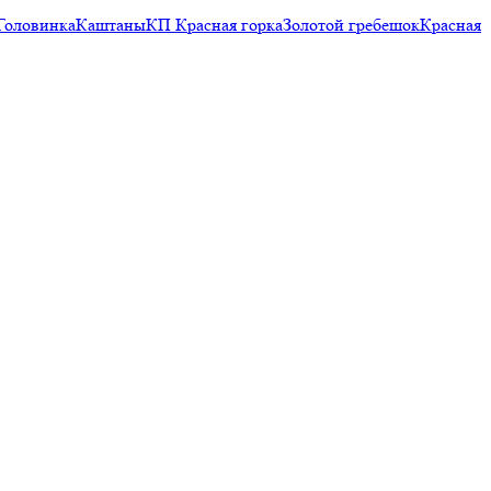
Головинка
Каштаны
КП Красная горка
Золотой гребешок
Красная