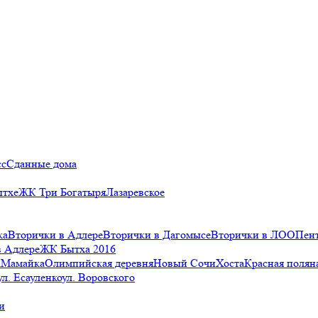
сс
Сданные дома
ытхе
ЖК Три Богатыря
Лазаревское
ка
Вторички в Адлере
Вторички в Дагомысе
Вторички в ЛОО
Пен
в Адлере
ЖК Бытха 2016
а
Мамайка
Олимпийская деревня
Новый Сочи
Хоста
Красная полян
ул. Есауленко
ул. Воровского
и