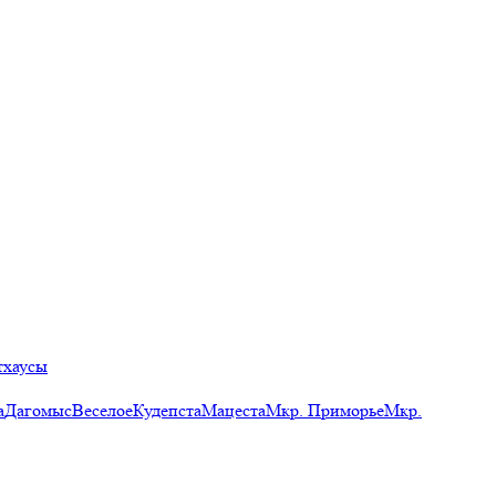
тхаусы
а
Дагомыс
Веселое
Кудепста
Мацеста
Мкр. Приморье
Мкр.