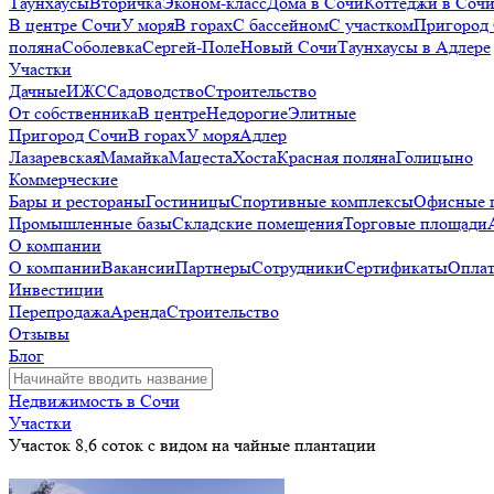
Таунхаусы
Вторичка
Эконом-класс
Дома в Сочи
Коттеджи в Соч
В центре Сочи
У моря
В горах
С бассейном
С участком
Пригород
поляна
Соболевка
Сергей-Поле
Новый Сочи
Таунхаусы в Адлере
Участки
Дачные
ИЖС
Садоводство
Строительство
От собственника
В центре
Недорогие
Элитные
Пригород Сочи
В горах
У моря
Адлер
Лазаревская
Мамайка
Мацеста
Хоста
Красная поляна
Голицыно
Коммерческие
Бары и рестораны
Гостиницы
Спортивные комплексы
Офисные 
Промышленные базы
Складские помещения
Торговые площади
О компании
О компании
Вакансии
Партнеры
Сотрудники
Сертификаты
Оплат
Инвестиции
Перепродажа
Аренда
Строительство
Отзывы
Блог
Недвижимость в Сочи
Участки
Участок 8,6 соток с видом на чайные плантации