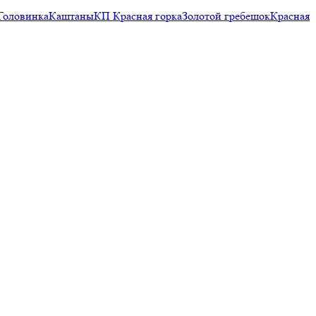
Головинка
Каштаны
КП Красная горка
Золотой гребешок
Красная