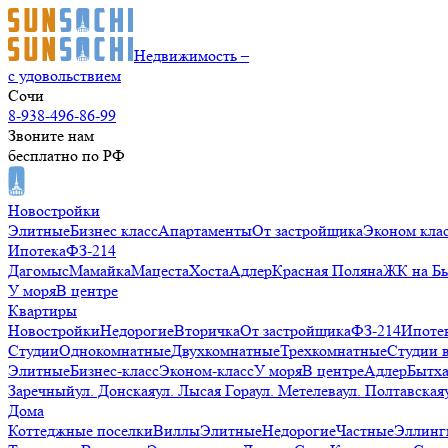
Недвижимость –
с удовольствием
Сочи
8-938-496-86-99
Звоните нам
бесплатно по РФ
Новостройки
Элитные
Бизнес класс
Апартаменты
От застройщика
Эконом кла
Ипотека
ФЗ-214
Дагомыс
Мамайка
Мацеста
Хоста
Адлер
Красная Поляна
ЖК на Б
У моря
В центре
Квартиры
Новостройки
Недорогие
Вторичка
От застройщика
ФЗ-214
Ипоте
Студии
Однокомнатные
Двухкомнатные
Трехкомнатные
Студии 
Элитные
Бизнес-класс
Эконом-класс
У моря
В центре
Адлер
Бытх
Заречный
ул. Донская
ул. Лысая Гора
ул. Метелева
ул. Полтавская
Дома
Коттеджные поселки
Виллы
Элитные
Недорогие
Частные
Эллинг