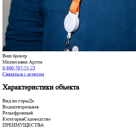
Ваш брокер
Малхосьянц Артем
8-800-707-55-23
Связаться с агентом
Характеристики объекта
Вид на горы
Да
Вода
центральная
Рельеф
ровный
Категория
Садоводство
ПРЕИМУЩЕСТВА