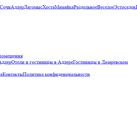
и
 Сочи
Адлер
Дагомыс
Хоста
Мамайка
Раздольное
Веселое
Эстосадок
помещения
Адлер
Отели и гостиницы в Адлере
Гостиницы в Лазаревском
а
Контакты
Политика конфиденциальности