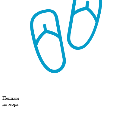
Пешком
до моря