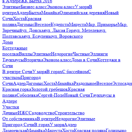
в Адлере
ЖК Бытха 2016
Элитные
Бизнес-класс
Эконом-класс
У моря
В
центре
Адлер
Бытха
Мамайка
Олимпийская деревня
Новый
Сочи
Хоста
Красная
поляна
Дагомыс
Веселое
Кудепста
Мацеста
Мкр. Приморье
Мкр.
Заречный
ул. Донская
ул. Лысая Гора
ул. Метелева
ул.
Полтавская
ул. Есауленко
ул. Воровского
Дома
Коттеджные
поселки
Виллы
Элитные
Недорогие
Частные
Эллинги
Таунхаусы
Вторичка
Эконом-класс
Дома в Сочи
Коттеджи в
Сочи
В центре Сочи
У моря
В горах
С бассейном
С
участком
Пригород
Сочи
Адлер
Дагомыс
Хоста
Мамайка
Раздольное
Веселое
Эстосадо
Красная горка
Золотой гребешок
Красная
поляна
Соболевка
Сергей-Поле
Новый Сочи
Таунхаусы в
Адлере
Участки
Дачные
ИЖС
Садоводство
Строительство
От собственника
В центре
Недорогие
Элитные
Пригород Сочи
В горах
У моря
Адлер
Лазаревская
Мамайка
Мацеста
Хоста
Красная поляна
Голицыно