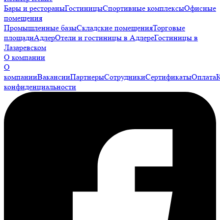
Бары и рестораны
Гостиницы
Спортивные комплексы
Офисные
помещения
Промышленные базы
Складские помещения
Торговые
площади
Адлер
Отели и гостиницы в Адлере
Гостиницы в
Лазаревском
О компании
О
компании
Вакансии
Партнеры
Сотрудники
Сертификаты
Оплата
конфиденциальности