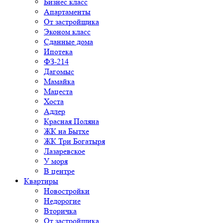
Бизнес класс
Апартаменты
От застройщика
Эконом класс
Сданные дома
Ипотека
ФЗ-214
Дагомыс
Мамайка
Мацеста
Хоста
Адлер
Красная Поляна
ЖК на Бытхе
ЖК Три Богатыря
Лазаревское
У моря
В центре
Квартиры
Новостройки
Недорогие
Вторичка
От застройщика