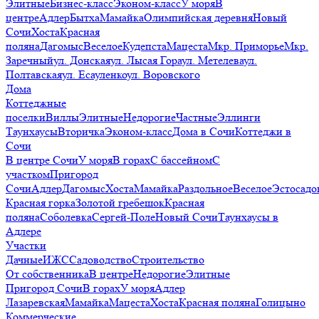
Элитные
Бизнес-класс
Эконом-класс
У моря
В
центре
Адлер
Бытха
Мамайка
Олимпийская деревня
Новый
Сочи
Хоста
Красная
поляна
Дагомыс
Веселое
Кудепста
Мацеста
Мкр. Приморье
Мкр.
Заречный
ул. Донская
ул. Лысая Гора
ул. Метелева
ул.
Полтавская
ул. Есауленко
ул. Воровского
Дома
Коттеджные
поселки
Виллы
Элитные
Недорогие
Частные
Эллинги
Таунхаусы
Вторичка
Эконом-класс
Дома в Сочи
Коттеджи в
Сочи
В центре Сочи
У моря
В горах
С бассейном
С
участком
Пригород
Сочи
Адлер
Дагомыс
Хоста
Мамайка
Раздольное
Веселое
Эстосадо
Красная горка
Золотой гребешок
Красная
поляна
Соболевка
Сергей-Поле
Новый Сочи
Таунхаусы в
Адлере
Участки
Дачные
ИЖС
Садоводство
Строительство
От собственника
В центре
Недорогие
Элитные
Пригород Сочи
В горах
У моря
Адлер
Лазаревская
Мамайка
Мацеста
Хоста
Красная поляна
Голицыно
Коммерческие