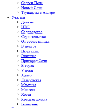
Сергей-Поле
Новый Сочи
Таунхаусы в Адлере
Участки
Дачные
ИЖС
Садоводство
Строительство
От собственника
В центре
Недорогие
Элитные
Пригород Сочи
В горах
У моря
Адлер
Лазаревская
Мамайка
Мацеста
Хоста
Красная поляна
Голицыно