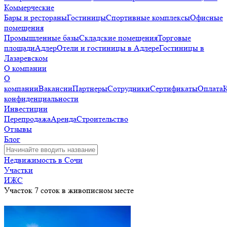
Коммерческие
Бары и рестораны
Гостиницы
Спортивные комплексы
Офисные
помещения
Промышленные базы
Складские помещения
Торговые
площади
Адлер
Отели и гостиницы в Адлере
Гостиницы в
Лазаревском
О компании
О
компании
Вакансии
Партнеры
Сотрудники
Сертификаты
Оплата
конфиденциальности
Инвестиции
Перепродажа
Аренда
Строительство
Отзывы
Блог
Недвижимость в Сочи
Участки
ИЖС
Участок 7 соток в живописном месте