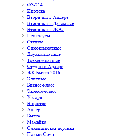
ФЗ-214
Ипотека
Вторички в Адлере
Вторички в Дагомысе
Вторички в ЛОО
Пентхаусы
Студии
Однокомнатные
Двухкомнатные
Трехкомнатные
Студии в Адлере
ЖК Бытха 2016
Элитные
Бизнес-класс
Эконом-класс
У моря
В центре
Адлер
Бытха
Мамайка
Олимпийская деревня
Новый Сочи