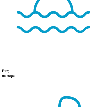
Вид
на море