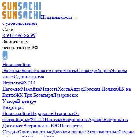
Недвижимость –
с удовольствием
Сочи
8-938-496-86-99
Звоните нам
бесплатно по РФ
Новостройки
Элитные
Бизнес класс
Апартаменты
От застройщика
Эконом
класс
Сданные дома
Ипотека
ФЗ-214
Дагомыс
Мамайка
Мацеста
Хоста
Адлер
Красная Поляна
ЖК на
Бытхе
ЖК Три Богатыря
Лазаревское
У моря
В центре
Квартиры
Новостройки
Недорогие
Вторичка
От
застройщика
ФЗ-214
Ипотека
Вторички в Адлере
Вторички в
Дагомысе
Вторички в ЛОО
Пентхаусы
Студии
Однокомнатные
Двухкомнатные
Трехкомнатные
Студии