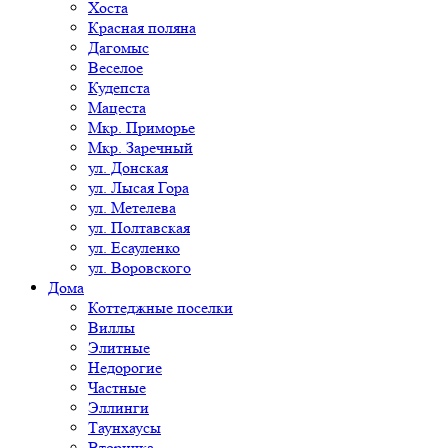
Хоста
Красная поляна
Дагомыс
Веселое
Кудепста
Мацеста
Мкр. Приморье
Мкр. Заречный
ул. Донская
ул. Лысая Гора
ул. Метелева
ул. Полтавская
ул. Есауленко
ул. Воровского
Дома
Коттеджные поселки
Виллы
Элитные
Недорогие
Частные
Эллинги
Таунхаусы
Вторичка