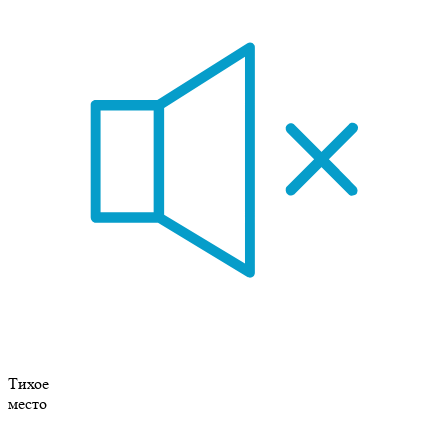
Тихое
место