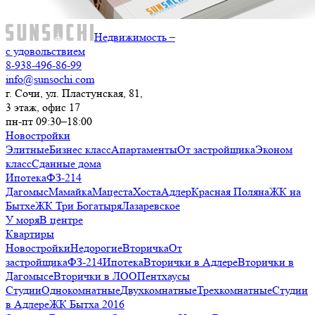
Недвижимость –
с удовольствием
8-938-496-86-99
info@sunsochi.com
г. Сочи, ул. Пластунская, 81,
3 этаж, офис 17
пн-пт 09:30–18:00
Новостройки
Элитные
Бизнес класс
Апартаменты
От застройщика
Эконом
класс
Сданные дома
Ипотека
ФЗ-214
Дагомыс
Мамайка
Мацеста
Хоста
Адлер
Красная Поляна
ЖК на
Бытхе
ЖК Три Богатыря
Лазаревское
У моря
В центре
Квартиры
Новостройки
Недорогие
Вторичка
От
застройщика
ФЗ-214
Ипотека
Вторички в Адлере
Вторички в
Дагомысе
Вторички в ЛОО
Пентхаусы
Студии
Однокомнатные
Двухкомнатные
Трехкомнатные
Студии
в Адлере
ЖК Бытха 2016