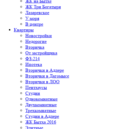
ЖК на Бытхе
ЖК Три Богатыря
Лазаревское
У моря
В центре
Квартиры
Новостройки
Недорогие
Вторичка
От застройщика
ФЗ-214
Ипотека
Вторички в Адлере
Вторички в Дагомысе
Вторички в ЛОО
Пентхаусы
Студии
Однокомнатные
Двухкомнатные
Трехкомнатные
Студии в Адлере
ЖК Бытха 2016
Элитные