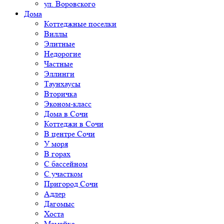
ул. Воровского
Дома
Коттеджные поселки
Виллы
Элитные
Недорогие
Частные
Эллинги
Таунхаусы
Вторичка
Эконом-класс
Дома в Сочи
Коттеджи в Сочи
В центре Сочи
У моря
В горах
С бассейном
С участком
Пригород Сочи
Адлер
Дагомыс
Хоста
Мамайка