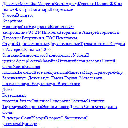
Дагомыс
Мамайка
Мацеста
Хоста
Адлер
Красная Поляна
ЖК на
Бытхе
ЖК Три Богатыря
Лазаревское
У моря
В центре
Квартиры
Новостройки
Недорогие
Вторичка
От
застройщика
ФЗ-214
Ипотека
Вторички в Адлере
Вторички в
Дагомысе
Вторички в ЛОО
Пентхаусы
Студии
Однокомнатные
Двухкомнатные
Трехкомнатные
Студии
в Адлере
ЖК Бытха 2016
Элитные
Бизнес-класс
Эконом-класс
У моря
В
центре
Адлер
Бытха
Мамайка
Олимпийская деревня
Новый
Сочи
Хоста
Красная
поляна
Дагомыс
Веселое
Кудепста
Мацеста
Мкр. Приморье
Мкр.
Заречный
ул. Донская
ул. Лысая Гора
ул. Метелева
ул.
Полтавская
ул. Есауленко
ул. Воровского
Дома
Коттеджные
поселки
Виллы
Элитные
Недорогие
Частные
Эллинги
Таунхаусы
Вторичка
Эконом-класс
Дома в Сочи
Коттеджи в
Сочи
В центре Сочи
У моря
В горах
С бассейном
С
участком
Пригород