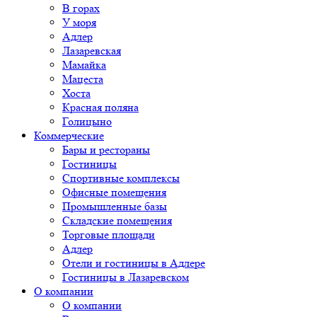
В горах
У моря
Адлер
Лазаревская
Мамайка
Мацеста
Хоста
Красная поляна
Голицыно
Коммерческие
Бары и рестораны
Гостиницы
Спортивные комплексы
Офисные помещения
Промышленные базы
Складские помещения
Торговые площади
Адлер
Отели и гостиницы в Адлере
Гостиницы в Лазаревском
О компании
О компании