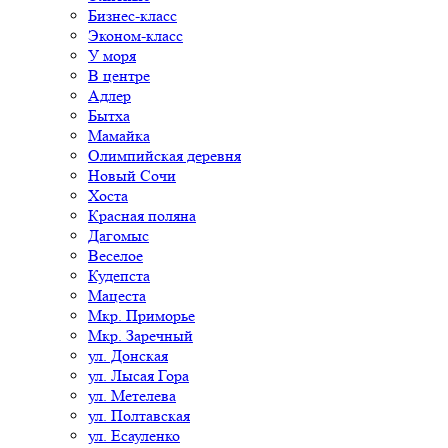
Бизнес-класс
Эконом-класс
У моря
В центре
Адлер
Бытха
Мамайка
Олимпийская деревня
Новый Сочи
Хоста
Красная поляна
Дагомыс
Веселое
Кудепста
Мацеста
Мкр. Приморье
Мкр. Заречный
ул. Донская
ул. Лысая Гора
ул. Метелева
ул. Полтавская
ул. Есауленко