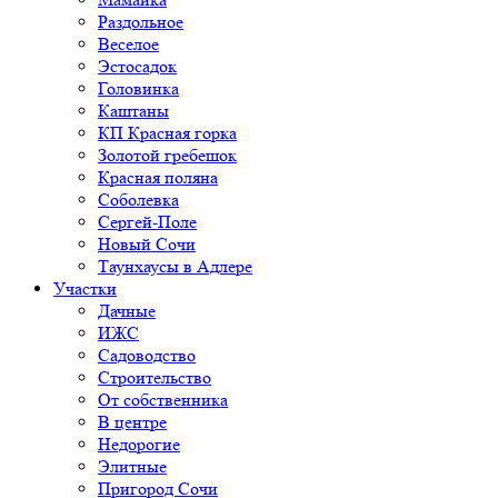
Раздольное
Веселое
Эстосадок
Головинка
Каштаны
КП Красная горка
Золотой гребешок
Красная поляна
Соболевка
Сергей-Поле
Новый Сочи
Таунхаусы в Адлере
Участки
Дачные
ИЖС
Садоводство
Строительство
От собственника
В центре
Недорогие
Элитные
Пригород Сочи