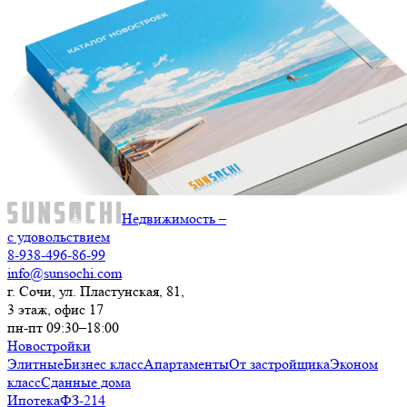
Недвижимость –
с удовольствием
8-938-496-86-99
info@sunsochi.com
г. Сочи, ул. Пластунская, 81,
3 этаж, офис 17
пн-пт 09:30–18:00
Новостройки
Элитные
Бизнес класс
Апартаменты
От застройщика
Эконом
класс
Сданные дома
Ипотека
ФЗ-214