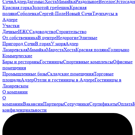
Сочи
Адлер
Дагомыс
Хоста
Мамайка
Раздольное
Веселое
Эстосадо
Красная горка
Золотой гребешок
Красная
поляна
Соболевка
Сергей-Поле
Новый Сочи
Таунхаусы в
Адлере
Участки
Дачные
ИЖС
Садоводство
Строительство
От собственника
В центре
Недорогие
Элитные
Пригород Сочи
В горах
У моря
Адлер
Лазаревская
Мамайка
Мацеста
Хоста
Красная поляна
Голицыно
Коммерческие
Бары и рестораны
Гостиницы
Спортивные комплексы
Офисные
помещения
Промышленные базы
Складские помещения
Торговые
площади
Адлер
Отели и гостиницы в Адлере
Гостиницы в
Лазаревском
О компании
О
компании
Вакансии
Партнеры
Сотрудники
Сертификаты
Оплата
конфиденциальности