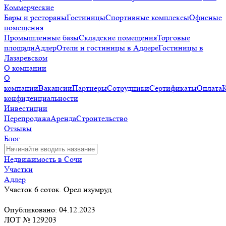
Коммерческие
Бары и рестораны
Гостиницы
Спортивные комплексы
Офисные
помещения
Промышленные базы
Складские помещения
Торговые
площади
Адлер
Отели и гостиницы в Адлере
Гостиницы в
Лазаревском
О компании
О
компании
Вакансии
Партнеры
Сотрудники
Сертификаты
Оплата
конфиденциальности
Инвестиции
Перепродажа
Аренда
Строительство
Отзывы
Блог
Недвижимость в Сочи
Участки
Адлер
Участок 6 соток. Орел изумруд
Опубликовано: 04.12.2023
ЛОТ № 129203