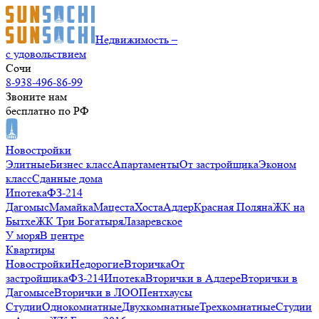
Недвижимость –
с удовольствием
Сочи
8-938-496-86-99
Звоните нам
бесплатно по РФ
Новостройки
Элитные
Бизнес класс
Апартаменты
От застройщика
Эконом
класс
Сданные дома
Ипотека
ФЗ-214
Дагомыс
Мамайка
Мацеста
Хоста
Адлер
Красная Поляна
ЖК на
Бытхе
ЖК Три Богатыря
Лазаревское
У моря
В центре
Квартиры
Новостройки
Недорогие
Вторичка
От
застройщика
ФЗ-214
Ипотека
Вторички в Адлере
Вторички в
Дагомысе
Вторички в ЛОО
Пентхаусы
Студии
Однокомнатные
Двухкомнатные
Трехкомнатные
Студии