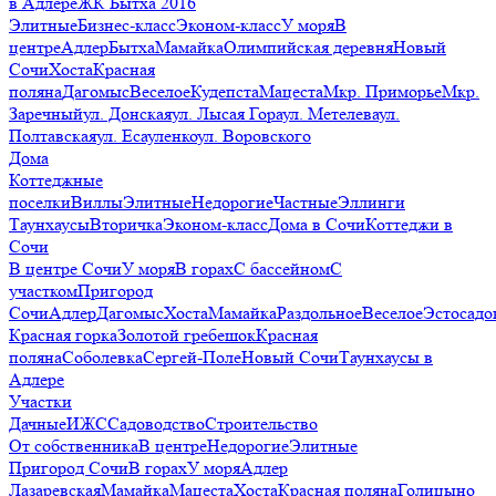
в Адлере
ЖК Бытха 2016
Элитные
Бизнес-класс
Эконом-класс
У моря
В
центре
Адлер
Бытха
Мамайка
Олимпийская деревня
Новый
Сочи
Хоста
Красная
поляна
Дагомыс
Веселое
Кудепста
Мацеста
Мкр. Приморье
Мкр.
Заречный
ул. Донская
ул. Лысая Гора
ул. Метелева
ул.
Полтавская
ул. Есауленко
ул. Воровского
Дома
Коттеджные
поселки
Виллы
Элитные
Недорогие
Частные
Эллинги
Таунхаусы
Вторичка
Эконом-класс
Дома в Сочи
Коттеджи в
Сочи
В центре Сочи
У моря
В горах
С бассейном
С
участком
Пригород
Сочи
Адлер
Дагомыс
Хоста
Мамайка
Раздольное
Веселое
Эстосадо
Красная горка
Золотой гребешок
Красная
поляна
Соболевка
Сергей-Поле
Новый Сочи
Таунхаусы в
Адлере
Участки
Дачные
ИЖС
Садоводство
Строительство
От собственника
В центре
Недорогие
Элитные
Пригород Сочи
В горах
У моря
Адлер
Лазаревская
Мамайка
Мацеста
Хоста
Красная поляна
Голицыно