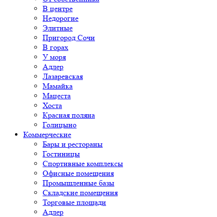
В центре
Недорогие
Элитные
Пригород Сочи
В горах
У моря
Адлер
Лазаревская
Мамайка
Мацеста
Хоста
Красная поляна
Голицыно
Коммерческие
Бары и рестораны
Гостиницы
Спортивные комплексы
Офисные помещения
Промышленные базы
Складские помещения
Торговые площади
Адлер