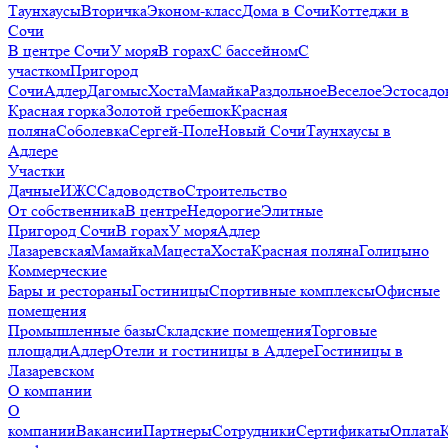
Таунхаусы
Вторичка
Эконом-класс
Дома в Сочи
Коттеджи в
Сочи
В центре Сочи
У моря
В горах
С бассейном
С
участком
Пригород
Сочи
Адлер
Дагомыс
Хоста
Мамайка
Раздольное
Веселое
Эстосадо
Красная горка
Золотой гребешок
Красная
поляна
Соболевка
Сергей-Поле
Новый Сочи
Таунхаусы в
Адлере
Участки
Дачные
ИЖС
Садоводство
Строительство
От собственника
В центре
Недорогие
Элитные
Пригород Сочи
В горах
У моря
Адлер
Лазаревская
Мамайка
Мацеста
Хоста
Красная поляна
Голицыно
Коммерческие
Бары и рестораны
Гостиницы
Спортивные комплексы
Офисные
помещения
Промышленные базы
Складские помещения
Торговые
площади
Адлер
Отели и гостиницы в Адлере
Гостиницы в
Лазаревском
О компании
О
компании
Вакансии
Партнеры
Сотрудники
Сертификаты
Оплата