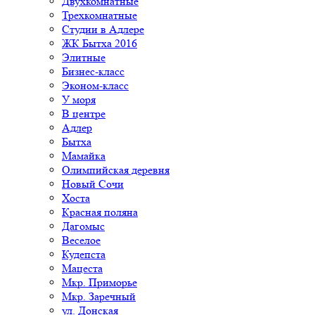
Двухкомнатные
Трехкомнатные
Студии в Адлере
ЖК Бытха 2016
Элитные
Бизнес-класс
Эконом-класс
У моря
В центре
Адлер
Бытха
Мамайка
Олимпийская деревня
Новый Сочи
Хоста
Красная поляна
Дагомыс
Веселое
Кудепста
Мацеста
Мкр. Приморье
Мкр. Заречный
ул. Донская