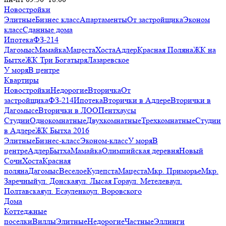
Новостройки
Элитные
Бизнес класс
Апартаменты
От застройщика
Эконом
класс
Сданные дома
Ипотека
ФЗ-214
Дагомыс
Мамайка
Мацеста
Хоста
Адлер
Красная Поляна
ЖК на
Бытхе
ЖК Три Богатыря
Лазаревское
У моря
В центре
Квартиры
Новостройки
Недорогие
Вторичка
От
застройщика
ФЗ-214
Ипотека
Вторички в Адлере
Вторички в
Дагомысе
Вторички в ЛОО
Пентхаусы
Студии
Однокомнатные
Двухкомнатные
Трехкомнатные
Студии
в Адлере
ЖК Бытха 2016
Элитные
Бизнес-класс
Эконом-класс
У моря
В
центре
Адлер
Бытха
Мамайка
Олимпийская деревня
Новый
Сочи
Хоста
Красная
поляна
Дагомыс
Веселое
Кудепста
Мацеста
Мкр. Приморье
Мкр.
Заречный
ул. Донская
ул. Лысая Гора
ул. Метелева
ул.
Полтавская
ул. Есауленко
ул. Воровского
Дома
Коттеджные
поселки
Виллы
Элитные
Недорогие
Частные
Эллинги