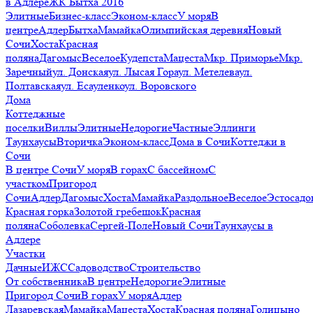
в Адлере
ЖК Бытха 2016
Элитные
Бизнес-класс
Эконом-класс
У моря
В
центре
Адлер
Бытха
Мамайка
Олимпийская деревня
Новый
Сочи
Хоста
Красная
поляна
Дагомыс
Веселое
Кудепста
Мацеста
Мкр. Приморье
Мкр.
Заречный
ул. Донская
ул. Лысая Гора
ул. Метелева
ул.
Полтавская
ул. Есауленко
ул. Воровского
Дома
Коттеджные
поселки
Виллы
Элитные
Недорогие
Частные
Эллинги
Таунхаусы
Вторичка
Эконом-класс
Дома в Сочи
Коттеджи в
Сочи
В центре Сочи
У моря
В горах
С бассейном
С
участком
Пригород
Сочи
Адлер
Дагомыс
Хоста
Мамайка
Раздольное
Веселое
Эстосадо
Красная горка
Золотой гребешок
Красная
поляна
Соболевка
Сергей-Поле
Новый Сочи
Таунхаусы в
Адлере
Участки
Дачные
ИЖС
Садоводство
Строительство
От собственника
В центре
Недорогие
Элитные
Пригород Сочи
В горах
У моря
Адлер
Лазаревская
Мамайка
Мацеста
Хоста
Красная поляна
Голицыно