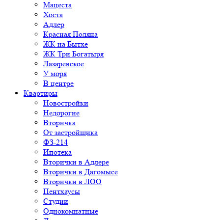
Мацеста
Хоста
Адлер
Красная Поляна
ЖК на Бытхе
ЖК Три Богатыря
Лазаревское
У моря
В центре
Квартиры
Новостройки
Недорогие
Вторичка
От застройщика
ФЗ-214
Ипотека
Вторички в Адлере
Вторички в Дагомысе
Вторички в ЛОО
Пентхаусы
Студии
Однокомнатные