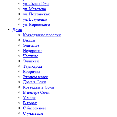
ул. Лысая Гора
ул. Метелева
ул. Полтавская
ул. Есауленко
ул. Воровского
Дома
Коттеджные поселки
Виллы
Элитные
Недорогие
Частные
Эллинги
Таунхаусы
Вторичка
Эконом-класс
Дома в Сочи
Коттеджи в Сочи
В центре Сочи
У моря
В горах
С бассейном
С участком