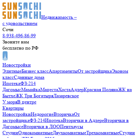
Недвижимость –
с удовольствием
Сочи
8-938-496-86-99
Звоните нам
бесплатно по РФ
Новостройки
Элитные
Бизнес класс
Апартаменты
От застройщика
Эконом
класс
Сданные дома
Ипотека
ФЗ-214
Дагомыс
Мамайка
Мацеста
Хоста
Адлер
Красная Поляна
ЖК на
Бытхе
ЖК Три Богатыря
Лазаревское
У моря
В центре
Квартиры
Новостройки
Недорогие
Вторичка
От
застройщика
ФЗ-214
Ипотека
Вторички в Адлере
Вторички в
Дагомысе
Вторички в ЛОО
Пентхаусы
Студии
Однокомнатные
Двухкомнатные
Трехкомнатные
Студии