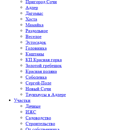
Пригород Сочи
Адлер
Дагомыс
Хоста
Мамайка
Раздольное
Веселое
Эстосадок
Головинка
Каштаны
КП Красная горка
Золотой гребешок
Красная поляна
Соболевка
Сергей-Поле
Новый Сочи
Таунхаусы в Адлере
Участки
Дачные
ИЖС
Садоводство
Строительство
От собственника