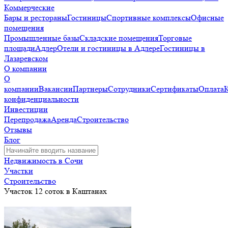
Коммерческие
Бары и рестораны
Гостиницы
Спортивные комплексы
Офисные
помещения
Промышленные базы
Складские помещения
Торговые
площади
Адлер
Отели и гостиницы в Адлере
Гостиницы в
Лазаревском
О компании
О
компании
Вакансии
Партнеры
Сотрудники
Сертификаты
Оплата
конфиденциальности
Инвестиции
Перепродажа
Аренда
Строительство
Отзывы
Блог
Недвижимость в Сочи
Участки
Строительство
Участок 12 соток в Каштанах