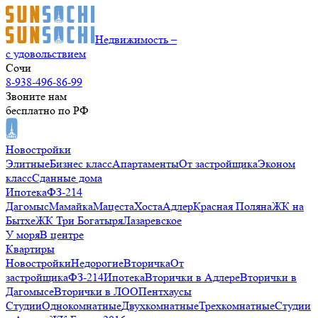
Недвижимость –
с удовольствием
Сочи
8-938-496-86-99
Звоните нам
бесплатно по РФ
Новостройки
Элитные
Бизнес класс
Апартаменты
От застройщика
Эконом
класс
Сданные дома
Ипотека
ФЗ-214
Дагомыс
Мамайка
Мацеста
Хоста
Адлер
Красная Поляна
ЖК на
Бытхе
ЖК Три Богатыря
Лазаревское
У моря
В центре
Квартиры
Новостройки
Недорогие
Вторичка
От
застройщика
ФЗ-214
Ипотека
Вторички в Адлере
Вторички в
Дагомысе
Вторички в ЛОО
Пентхаусы
Студии
Однокомнатные
Двухкомнатные
Трехкомнатные
Студии