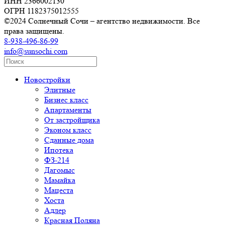
ИНН 2366002130
ОГРН 1182375012555
©2024 Солнечный Сочи – агентство недвижимости. Все
права защищены.
8-938-496-86-99
info@sunsochi.com
Новостройки
Элитные
Бизнес класс
Апартаменты
От застройщика
Эконом класс
Сданные дома
Ипотека
ФЗ-214
Дагомыс
Мамайка
Мацеста
Хоста
Адлер
Красная Поляна