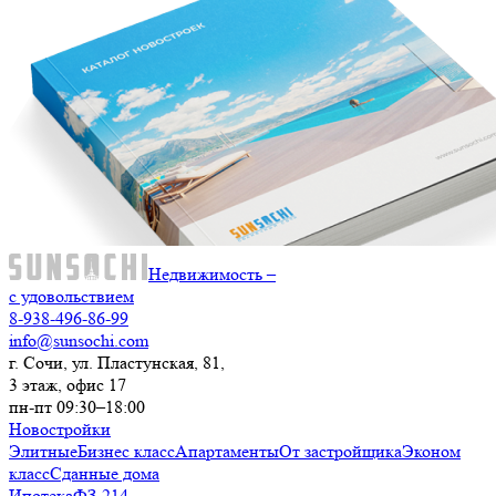
Недвижимость –
с удовольствием
8-938-496-86-99
info@sunsochi.com
г. Сочи, ул. Пластунская, 81,
3 этаж, офис 17
пн-пт 09:30–18:00
Новостройки
Элитные
Бизнес класс
Апартаменты
От застройщика
Эконом
класс
Сданные дома
Ипотека
ФЗ-214