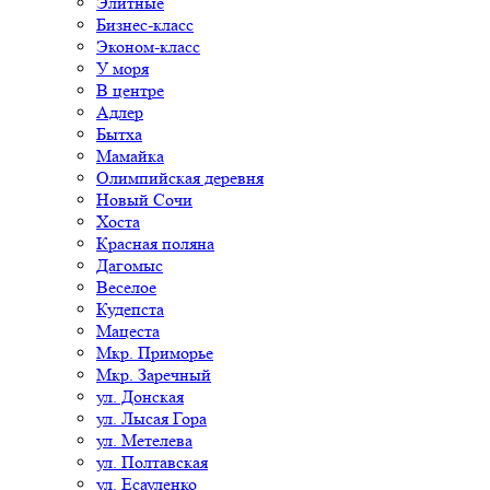
Элитные
Бизнес-класс
Эконом-класс
У моря
В центре
Адлер
Бытха
Мамайка
Олимпийская деревня
Новый Сочи
Хоста
Красная поляна
Дагомыс
Веселое
Кудепста
Мацеста
Мкр. Приморье
Мкр. Заречный
ул. Донская
ул. Лысая Гора
ул. Метелева
ул. Полтавская
ул. Есауленко