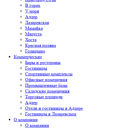
В горах
У моря
Адлер
Лазаревская
Мамайка
Мацеста
Хоста
Красная поляна
Голицыно
Коммерческие
Бары и рестораны
Гостиницы
Спортивные комплексы
Офисные помещения
Промышленные базы
Складские помещения
Торговые площади
Адлер
Отели и гостиницы в Адлере
Гостиницы в Лазаревском
О компании
О компании