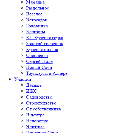
Мамайка
Раздольное
Веселое
Эстосадок
Головинка
Каштаны
КП Красная горка
Золотой гребешок
Красная поляна
Соболевка
Сергей-Поле
Новый Сочи
Таунхаусы в Адлере
Участки
Дачные
ИЖС
Садоводство
Строительство
От собственника
В центре
Недорогие
Элитные
Пригород Сочи