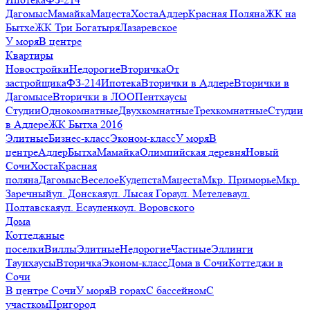
Дагомыс
Мамайка
Мацеста
Хоста
Адлер
Красная Поляна
ЖК на
Бытхе
ЖК Три Богатыря
Лазаревское
У моря
В центре
Квартиры
Новостройки
Недорогие
Вторичка
От
застройщика
ФЗ-214
Ипотека
Вторички в Адлере
Вторички в
Дагомысе
Вторички в ЛОО
Пентхаусы
Студии
Однокомнатные
Двухкомнатные
Трехкомнатные
Студии
в Адлере
ЖК Бытха 2016
Элитные
Бизнес-класс
Эконом-класс
У моря
В
центре
Адлер
Бытха
Мамайка
Олимпийская деревня
Новый
Сочи
Хоста
Красная
поляна
Дагомыс
Веселое
Кудепста
Мацеста
Мкр. Приморье
Мкр.
Заречный
ул. Донская
ул. Лысая Гора
ул. Метелева
ул.
Полтавская
ул. Есауленко
ул. Воровского
Дома
Коттеджные
поселки
Виллы
Элитные
Недорогие
Частные
Эллинги
Таунхаусы
Вторичка
Эконом-класс
Дома в Сочи
Коттеджи в
Сочи
В центре Сочи
У моря
В горах
С бассейном
С
участком
Пригород