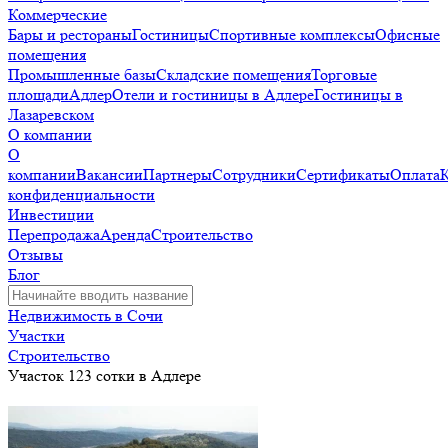
Коммерческие
Бары и рестораны
Гостиницы
Спортивные комплексы
Офисные
помещения
Промышленные базы
Складские помещения
Торговые
площади
Адлер
Отели и гостиницы в Адлере
Гостиницы в
Лазаревском
О компании
О
компании
Вакансии
Партнеры
Сотрудники
Сертификаты
Оплата
конфиденциальности
Инвестиции
Перепродажа
Аренда
Строительство
Отзывы
Блог
Недвижимость в Сочи
Участки
Строительство
Участок 123 сотки в Адлере