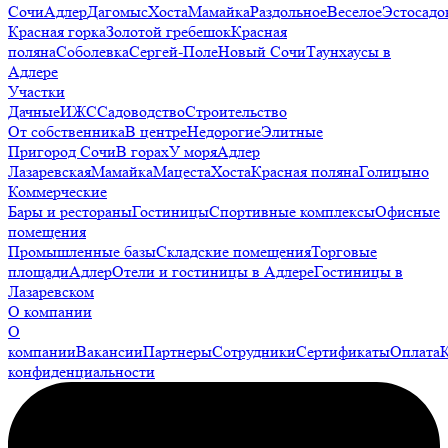
Сочи
Адлер
Дагомыс
Хоста
Мамайка
Раздольное
Веселое
Эстосадо
Красная горка
Золотой гребешок
Красная
поляна
Соболевка
Сергей-Поле
Новый Сочи
Таунхаусы в
Адлере
Участки
Дачные
ИЖС
Садоводство
Строительство
От собственника
В центре
Недорогие
Элитные
Пригород Сочи
В горах
У моря
Адлер
Лазаревская
Мамайка
Мацеста
Хоста
Красная поляна
Голицыно
Коммерческие
Бары и рестораны
Гостиницы
Спортивные комплексы
Офисные
помещения
Промышленные базы
Складские помещения
Торговые
площади
Адлер
Отели и гостиницы в Адлере
Гостиницы в
Лазаревском
О компании
О
компании
Вакансии
Партнеры
Сотрудники
Сертификаты
Оплата
конфиденциальности