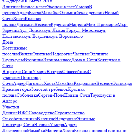
в Адлере
ЖК Бытха 2016
Элитные
Бизнес-класс
Эконом-класс
У моря
В
центре
Адлер
Бытха
Мамайка
Олимпийская деревня
Новый
Сочи
Хоста
Красная
поляна
Дагомыс
Веселое
Кудепста
Мацеста
Мкр. Приморье
Мкр.
Заречный
ул. Донская
ул. Лысая Гора
ул. Метелева
ул.
Полтавская
ул. Есауленко
ул. Воровского
Дома
Коттеджные
поселки
Виллы
Элитные
Недорогие
Частные
Эллинги
Таунхаусы
Вторичка
Эконом-класс
Дома в Сочи
Коттеджи в
Сочи
В центре Сочи
У моря
В горах
С бассейном
С
участком
Пригород
Сочи
Адлер
Дагомыс
Хоста
Мамайка
Раздольное
Веселое
Эстосадо
Красная горка
Золотой гребешок
Красная
поляна
Соболевка
Сергей-Поле
Новый Сочи
Таунхаусы в
Адлере
Участки
Дачные
ИЖС
Садоводство
Строительство
От собственника
В центре
Недорогие
Элитные
Пригород Сочи
В горах
У моря
Адлер
Лазаревская
Мамайка
Мацеста
Хоста
Красная поляна
Голицыно