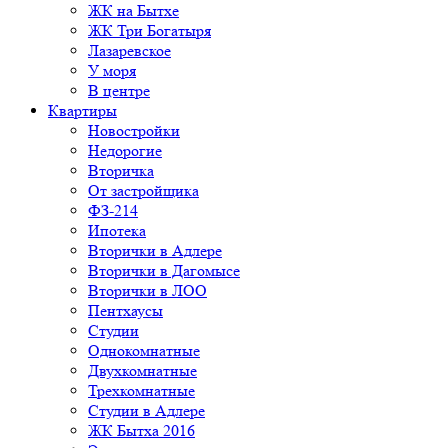
ЖК на Бытхе
ЖК Три Богатыря
Лазаревское
У моря
В центре
Квартиры
Новостройки
Недорогие
Вторичка
От застройщика
ФЗ-214
Ипотека
Вторички в Адлере
Вторички в Дагомысе
Вторички в ЛОО
Пентхаусы
Студии
Однокомнатные
Двухкомнатные
Трехкомнатные
Студии в Адлере
ЖК Бытха 2016