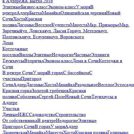
в Адлере
ЖК Бытха 2016
Элитные
Бизнес-класс
Эконом-класс
У моря
В
центре
Адлер
Бытха
Мамайка
Олимпийская деревня
Новый
Сочи
Хоста
Красная
поляна
Дагомыс
Веселое
Кудепста
Мацеста
Мкр. Приморье
Мкр.
Заречный
ул. Донская
ул. Лысая Гора
ул. Метелева
ул.
Полтавская
ул. Есауленко
ул. Воровского
Дома
Коттеджные
поселки
Виллы
Элитные
Недорогие
Частные
Эллинги
Таунхаусы
Вторичка
Эконом-класс
Дома в Сочи
Коттеджи в
Сочи
В центре Сочи
У моря
В горах
С бассейном
С
участком
Пригород
Сочи
Адлер
Дагомыс
Хоста
Мамайка
Раздольное
Веселое
Эстосадо
Красная горка
Золотой гребешок
Красная
поляна
Соболевка
Сергей-Поле
Новый Сочи
Таунхаусы в
Адлере
Участки
Дачные
ИЖС
Садоводство
Строительство
От собственника
В центре
Недорогие
Элитные
Пригород Сочи
В горах
У моря
Адлер
Лазаревская
Мамайка
Мацеста
Хоста
Красная поляна
Голицыно