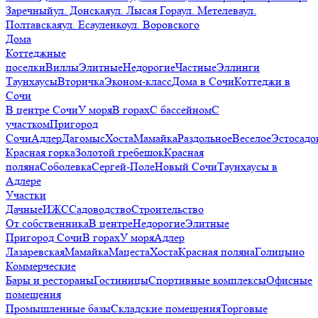
Заречный
ул. Донская
ул. Лысая Гора
ул. Метелева
ул.
Полтавская
ул. Есауленко
ул. Воровского
Дома
Коттеджные
поселки
Виллы
Элитные
Недорогие
Частные
Эллинги
Таунхаусы
Вторичка
Эконом-класс
Дома в Сочи
Коттеджи в
Сочи
В центре Сочи
У моря
В горах
С бассейном
С
участком
Пригород
Сочи
Адлер
Дагомыс
Хоста
Мамайка
Раздольное
Веселое
Эстосадо
Красная горка
Золотой гребешок
Красная
поляна
Соболевка
Сергей-Поле
Новый Сочи
Таунхаусы в
Адлере
Участки
Дачные
ИЖС
Садоводство
Строительство
От собственника
В центре
Недорогие
Элитные
Пригород Сочи
В горах
У моря
Адлер
Лазаревская
Мамайка
Мацеста
Хоста
Красная поляна
Голицыно
Коммерческие
Бары и рестораны
Гостиницы
Спортивные комплексы
Офисные
помещения
Промышленные базы
Складские помещения
Торговые