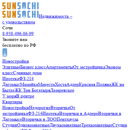
Недвижимость –
с удовольствием
Сочи
8-938-496-86-99
Звоните нам
бесплатно по РФ
Новостройки
Элитные
Бизнес класс
Апартаменты
От застройщика
Эконом
класс
Сданные дома
Ипотека
ФЗ-214
Дагомыс
Мамайка
Мацеста
Хоста
Адлер
Красная Поляна
ЖК на
Бытхе
ЖК Три Богатыря
Лазаревское
У моря
В центре
Квартиры
Новостройки
Недорогие
Вторичка
От
застройщика
ФЗ-214
Ипотека
Вторички в Адлере
Вторички в
Дагомысе
Вторички в ЛОО
Пентхаусы
Студии
Однокомнатные
Двухкомнатные
Трехкомнатные
Студии