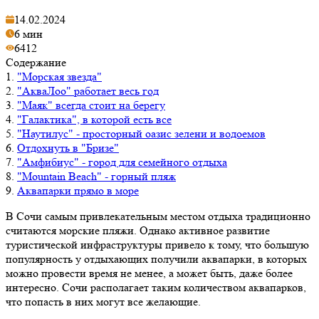
14.02.2024
6 мин
6412
Содержание
1.
"Морская звезда"
2.
"АкваЛоо" работает весь год
3.
"Маяк" всегда стоит на берегу
4.
"Галактика", в которой есть все
5.
"Наутилус" - просторный оазис зелени и водоемов
6.
Отдохнуть в "Бризе"
7.
"Амфибиус" - город для семейного отдыха
8.
"Mountain Beach" - горный пляж
9.
Аквапарки прямо в море
В Сочи самым привлекательным местом отдыха традиционно
считаются морские пляжи. Однако активное развитие
туристической инфраструктуры привело к тому, что большую
популярность у отдыхающих получили аквапарки, в которых
можно провести время не менее, а может быть, даже более
интересно. Сочи располагает таким количеством аквапарков,
что попасть в них могут все желающие.