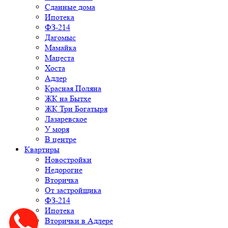
Сданные дома
Ипотека
ФЗ-214
Дагомыс
Мамайка
Мацеста
Хоста
Адлер
Красная Поляна
ЖК на Бытхе
ЖК Три Богатыря
Лазаревское
У моря
В центре
Квартиры
Новостройки
Недорогие
Вторичка
От застройщика
ФЗ-214
Ипотека
Вторички в Адлере