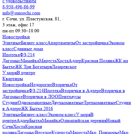
с удовольствием
8-938-496-86-99
info@sunsochi.com
г. Сочи, ул. Пластунская, 81,
3 этаж, офис 17
пн-пт 09:30–18:00
Новостройки
Элитные
Бизнес класс
Апартаменты
От застройщика
Эконом
класс
Сданные дома
Ипотека
ФЗ-214
Дагомыс
Мамайка
Мацеста
Хоста
Адлер
Красная Поляна
ЖК на
Бытхе
ЖК Три Богатыря
Лазаревское
У моря
В центре
Квартиры
Новостройки
Недорогие
Вторичка
От
застройщика
ФЗ-214
Ипотека
Вторички в Адлере
Вторички в
Дагомысе
Вторички в ЛОО
Пентхаусы
Студии
Однокомнатные
Двухкомнатные
Трехкомнатные
Студии
в Адлере
ЖК Бытха 2016
Элитные
Бизнес-класс
Эконом-класс
У моря
В
центре
Адлер
Бытха
Мамайка
Олимпийская деревня
Новый
Сочи
Хоста
Красная
поляна
Дагомыс
Веселое
Кудепста
Мацеста
Мкр. Приморье
Мкр.