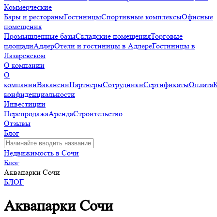
Коммерческие
Бары и рестораны
Гостиницы
Спортивные комплексы
Офисные
помещения
Промышленные базы
Складские помещения
Торговые
площади
Адлер
Отели и гостиницы в Адлере
Гостиницы в
Лазаревском
О компании
О
компании
Вакансии
Партнеры
Сотрудники
Сертификаты
Оплата
конфиденциальности
Инвестиции
Перепродажа
Аренда
Строительство
Отзывы
Блог
Недвижимость в Сочи
Блог
Аквапарки Сочи
БЛОГ
Аквапарки Сочи