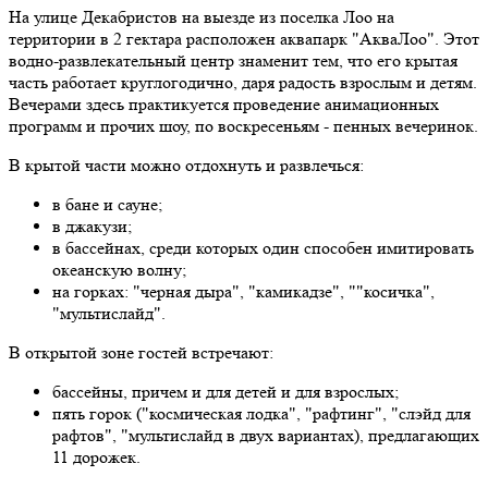
На улице Декабристов на выезде из поселка Лоо на
территории в 2 гектара расположен аквапарк "АкваЛоо". Этот
водно-развлекательный центр знаменит тем, что его крытая
часть работает круглогодично, даря радость взрослым и детям.
Вечерами здесь практикуется проведение анимационных
программ и прочих шоу, по воскресеньям - пенных вечеринок.
В крытой части можно отдохнуть и развлечься:
в бане и сауне;
в джакузи;
в бассейнах, среди которых один способен имитировать
океанскую волну;
на горках: "черная дыра", "камикадзе", ""косичка",
"мультислайд".
В открытой зоне гостей встречают:
бассейны, причем и для детей и для взрослых;
пять горок ("космическая лодка", "рафтинг", "слэйд для
рафтов", "мультислайд в двух вариантах), предлагающих
11 дорожек.