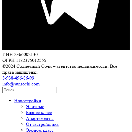
ИНН 2366002130
ОГРН 1182375012555
©2024 Солнечный Сочи – агентство недвижимости. Все
права защищены.
8-938-496-86-99
info@sunsochi.com
Новостройки
Элитные
Бизнес класс
Апартаменты
От застройщика
Эконом класс