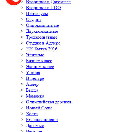
Вторички в Дагомысе
Вторички в ЛОО
Пентхаусы
Студии
Однокомнатные
Двухкомнатные
Трехкомнатные
Студии в Адлере
ЖК Бытха 2016
Элитные
Бизнес-класс
Эконом-класс
У моря
В центре
Адлер
Бытха
Мамайка
Олимпийская деревня
Новый Сочи
Хоста
Красная поляна
Дагомыс
Веселое