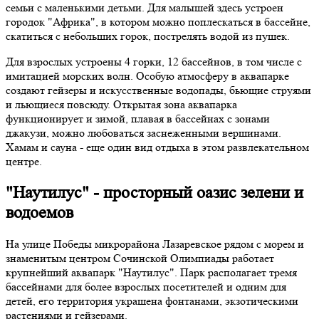
семьи с маленькими детьми. Для малышей здесь устроен
городок "Африка", в котором можно поплескаться в бассейне,
скатиться с небольших горок, пострелять водой из пушек.
Для взрослых устроены 4 горки, 12 бассейнов, в том числе с
имитацией морских волн. Особую атмосферу в аквапарке
создают гейзеры и искусственные водопады, бьющие струями
и льющиеся повсюду. Открытая зона аквапарка
функционирует и зимой, плавая в бассейнах с зонами
джакузи, можно любоваться заснеженными вершинами.
Хамам и сауна - еще один вид отдыха в этом развлекательном
центре.
"Наутилус" - просторный оазис зелени и
водоемов
На улице Победы микрорайона Лазаревское рядом с морем и
знаменитым центром Сочинской Олимпиады работает
крупнейший аквапарк "Наутилус". Парк располагает тремя
бассейнами для более взрослых посетителей и одним для
детей, его территория украшена фонтанами, экзотическими
растениями и гейзерами.