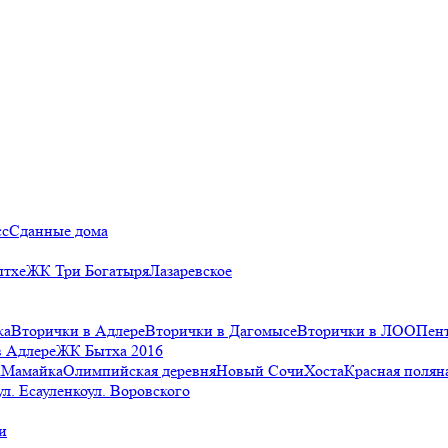
сс
Сданные дома
ытхе
ЖК Три Богатыря
Лазаревское
ка
Вторички в Адлере
Вторички в Дагомысе
Вторички в ЛОО
Пен
в Адлере
ЖК Бытха 2016
а
Мамайка
Олимпийская деревня
Новый Сочи
Хоста
Красная полян
ул. Есауленко
ул. Воровского
и