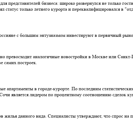
 для представителей бизнеса: широко развернулся не только гос
ял статус только летнего курорта и переквалифицировался в "от
оссияне с большим энтузиазмом инвестируют в первичный рынок 
но превосходит аналогичные новостройки в Москве или Санкт-Пе
ве самих построек.
ные апартаменты в городе-курорте. По последним статистическим
 Сочи является лидером по процентному соотношению сделок к
ов жилья данного вида. Специалисты утверждают, что спрос на 