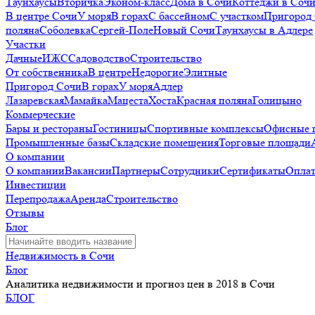
Таунхаусы
Вторичка
Эконом-класс
Дома в Сочи
Коттеджи в Соч
В центре Сочи
У моря
В горах
С бассейном
С участком
Пригород
поляна
Соболевка
Сергей-Поле
Новый Сочи
Таунхаусы в Адлере
Участки
Дачные
ИЖС
Садоводство
Строительство
От собственника
В центре
Недорогие
Элитные
Пригород Сочи
В горах
У моря
Адлер
Лазаревская
Мамайка
Мацеста
Хоста
Красная поляна
Голицыно
Коммерческие
Бары и рестораны
Гостиницы
Спортивные комплексы
Офисные 
Промышленные базы
Складские помещения
Торговые площади
О компании
О компании
Вакансии
Партнеры
Сотрудники
Сертификаты
Оплат
Инвестиции
Перепродажа
Аренда
Строительство
Отзывы
Блог
Недвижимость в Сочи
Блог
Аналитика недвижимости и прогноз цен в 2018 в Сочи
БЛОГ