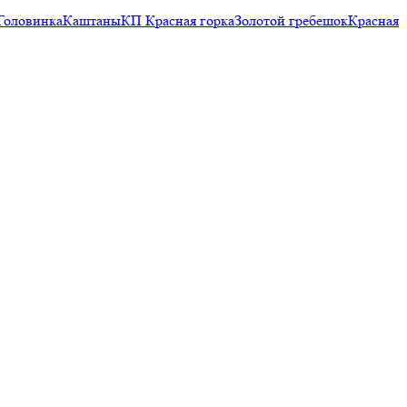
Головинка
Каштаны
КП Красная горка
Золотой гребешок
Красная