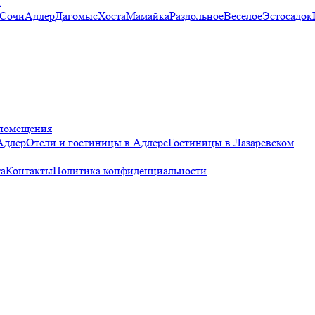
и
 Сочи
Адлер
Дагомыс
Хоста
Мамайка
Раздольное
Веселое
Эстосадок
помещения
Адлер
Отели и гостиницы в Адлере
Гостиницы в Лазаревском
а
Контакты
Политика конфиденциальности