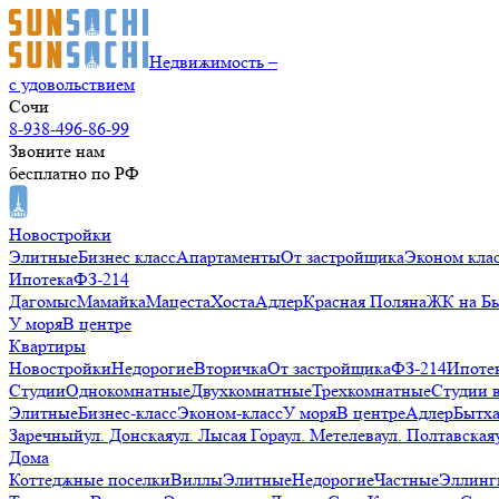
Недвижимость –
с удовольствием
Сочи
8-938-496-86-99
Звоните нам
бесплатно по РФ
Новостройки
Элитные
Бизнес класс
Апартаменты
От застройщика
Эконом кла
Ипотека
ФЗ-214
Дагомыс
Мамайка
Мацеста
Хоста
Адлер
Красная Поляна
ЖК на Б
У моря
В центре
Квартиры
Новостройки
Недорогие
Вторичка
От застройщика
ФЗ-214
Ипоте
Студии
Однокомнатные
Двухкомнатные
Трехкомнатные
Студии 
Элитные
Бизнес-класс
Эконом-класс
У моря
В центре
Адлер
Бытх
Заречный
ул. Донская
ул. Лысая Гора
ул. Метелева
ул. Полтавская
Дома
Коттеджные поселки
Виллы
Элитные
Недорогие
Частные
Эллинг