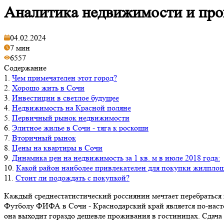
Аналитика недвижимости и прог
04.02.2024
7 мин
6557
Содержание
1.
Чем примечателен этот город?
2.
Хорошо жить в Сочи
3.
Инвестиции в светлое будущее
4.
Недвижимость на Красной поляне
5.
Первичный рынок недвижимости
6.
Элитное жилье в Сочи - тяга к роскоши
7.
Вторичный рынок
8.
Цены на квартиры в Сочи
9.
Динамика цен на недвижимость за 1 кв. м в июле 2018 года:
10.
Какой район наиболее привлекателен для покупки жилпло
11.
Стоит ли подождать с покупкой?
Каждый среднестатистический россиянин мечтает перебраться 
Футболу ФИФА в Сочи - Краснодарский край является по-насто
она выходит гораздо дешевле проживания в гостиницах. Сдача 