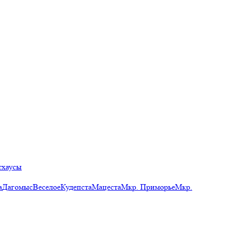
тхаусы
а
Дагомыс
Веселое
Кудепста
Мацеста
Мкр. Приморье
Мкр.