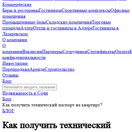
Коммерческие
Бары и рестораны
Гостиницы
Спортивные комплексы
Офисные
помещения
Промышленные базы
Складские помещения
Торговые
площади
Адлер
Отели и гостиницы в Адлере
Гостиницы в
Лазаревском
О компании
О
компании
Вакансии
Партнеры
Сотрудники
Сертификаты
Оплата
конфиденциальности
Инвестиции
Перепродажа
Аренда
Строительство
Отзывы
Блог
Недвижимость в Сочи
Блог
Как получить технический паспорт на квартиру?
БЛОГ
Как получить технический