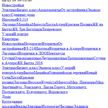
пн-пт 09:30–18:00
Новостройки
Элитные
Бизнес класс
Апартаменты
От застройщика
Эконом
класс
Сданные дома
Ипотека
ФЗ-214
Дагомыс
Мамайка
Мацеста
Хоста
Адлер
Красная Поляна
ЖК на
Бытхе
ЖК Три Богатыря
Лазаревское
У моря
В центре
Квартиры
Новостройки
Недорогие
Вторичка
От
застройщика
ФЗ-214
Ипотека
Вторички в Адлере
Вторички в
Дагомысе
Вторички в ЛОО
Пентхаусы
Студии
Однокомнатные
Двухкомнатные
Трехкомнатные
Студии
в Адлере
ЖК Бытха 2016
Элитные
Бизнес-класс
Эконом-класс
У моря
В
центре
Адлер
Бытха
Мамайка
Олимпийская деревня
Новый
Сочи
Хоста
Красная
поляна
Дагомыс
Веселое
Кудепста
Мацеста
Мкр. Приморье
Мкр.
Заречный
ул. Донская
ул. Лысая Гора
ул. Метелева
ул.
Полтавская
ул. Есауленко
ул. Воровского
Дома
Коттеджные
поселки
Виллы
Элитные
Недорогие
Частные
Эллинги