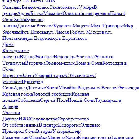
в Адлере
ЖК Бытха 2016
Элитные
Бизнес-класс
Эконом-класс
У моря
В
центре
Адлер
Бытха
Мамайка
Олимпийская деревня
Новый
Сочи
Хоста
Красная
поляна
Дагомыс
Веселое
Кудепста
Мацеста
Мкр. Приморье
Мкр.
Заречный
ул. Донская
ул. Лысая Гора
ул. Метелева
ул.
Полтавская
ул. Есауленко
ул. Воровского
Дома
Коттеджные
поселки
Виллы
Элитные
Недорогие
Частные
Эллинги
Таунхаусы
Вторичка
Эконом-класс
Дома в Сочи
Коттеджи в
Сочи
В центре Сочи
У моря
В горах
С бассейном
С
участком
Пригород
Сочи
Адлер
Дагомыс
Хоста
Мамайка
Раздольное
Веселое
Эстосадо
Красная горка
Золотой гребешок
Красная
поляна
Соболевка
Сергей-Поле
Новый Сочи
Таунхаусы в
Адлере
Участки
Дачные
ИЖС
Садоводство
Строительство
От собственника
В центре
Недорогие
Элитные
Пригород Сочи
В горах
У моря
Адлер
Лазаревская
Мамайка
Мацеста
Хоста
Красная поляна
Голицыно