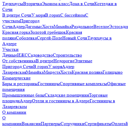
Таунхаусы
Вторичка
Эконом-класс
Дома в Сочи
Коттеджи в
Сочи
В центре Сочи
У моря
В горах
С бассейном
С
участком
Пригород
Сочи
Адлер
Дагомыс
Хоста
Мамайка
Раздольное
Веселое
Эстосадо
Красная горка
Золотой гребешок
Красная
поляна
Соболевка
Сергей-Поле
Новый Сочи
Таунхаусы в
Адлере
Участки
Дачные
ИЖС
Садоводство
Строительство
От собственника
В центре
Недорогие
Элитные
Пригород Сочи
В горах
У моря
Адлер
Лазаревская
Мамайка
Мацеста
Хоста
Красная поляна
Голицыно
Коммерческие
Бары и рестораны
Гостиницы
Спортивные комплексы
Офисные
помещения
Промышленные базы
Складские помещения
Торговые
площади
Адлер
Отели и гостиницы в Адлере
Гостиницы в
Лазаревском
О компании
О
компании
Вакансии
Партнеры
Сотрудники
Сертификаты
Оплата