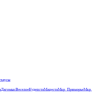
тхаусы
а
Дагомыс
Веселое
Кудепста
Мацеста
Мкр. Приморье
Мкр.