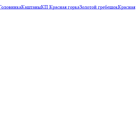
Головинка
Каштаны
КП Красная горка
Золотой гребешок
Красная