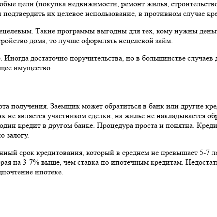
бые цели (покупка недвижимости, ремонт жилья, строительство 
 подтвердить их целевое использование, в противном случае кр
нецелевым. Такие программы выгодны для тех, кому нужны день
тройство дома, то лучше оформлять нецелевой займ.
е. Иногда достаточно поручительства, но в большинстве случаев
щее имущество.
ота получения. Заемщик может обратиться в банк или другие к
к не является участником сделки, на жилье не накладывается о
один кредит в другом банке. Процедура проста и понятна. Кред
 залогу.
нный срок кредитования, который в среднем не превышает 5-7 л
торая на 3-7% выше, чем ставка по ипотечным кредитам. Недост
дпочтение ипотеке.