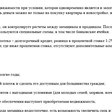
едвижимости при условии, которая одновременно является и зало
ь деньги можно не только на покупку квартиры в новостройке, 
, он контролирует расчеты между заемщиком и продавцом. После
ользуются специальные схемы, в том числе банковские ячейки.
потека – долгосрочный кредит, разница в процентной ставке 1-
, где ниже процентная ставка, отсутствуют дополнительные ком
долгие годы;
й платеж и сделать его доступным для большинства граждан;
тов с выгодными условиями (для молодых семей, моряков, воен
ве обеспечения выступает приобретаемая недвижимость;
хода заемщика недостаточно, есть возможность увеличить срок 