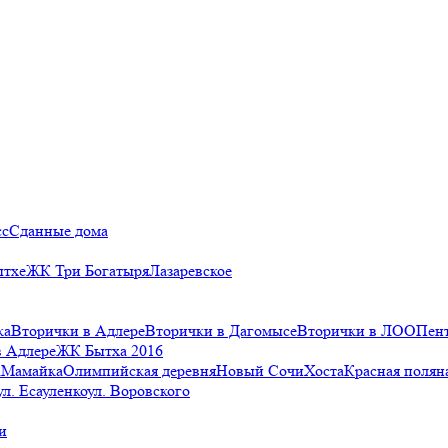
сс
Сданные дома
ытхе
ЖК Три Богатыря
Лазаревское
ка
Вторички в Адлере
Вторички в Дагомысе
Вторички в ЛОО
Пен
в Адлере
ЖК Бытха 2016
а
Мамайка
Олимпийская деревня
Новый Сочи
Хоста
Красная полян
ул. Есауленко
ул. Воровского
и