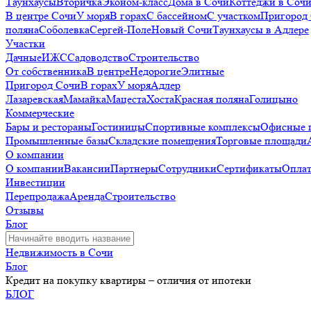
Таунхаусы
Вторичка
Эконом-класс
Дома в Сочи
Коттеджи в Соч
В центре Сочи
У моря
В горах
С бассейном
С участком
Пригород
поляна
Соболевка
Сергей-Поле
Новый Сочи
Таунхаусы в Адлере
Участки
Дачные
ИЖС
Садоводство
Строительство
От собственника
В центре
Недорогие
Элитные
Пригород Сочи
В горах
У моря
Адлер
Лазаревская
Мамайка
Мацеста
Хоста
Красная поляна
Голицыно
Коммерческие
Бары и рестораны
Гостиницы
Спортивные комплексы
Офисные 
Промышленные базы
Складские помещения
Торговые площади
О компании
О компании
Вакансии
Партнеры
Сотрудники
Сертификаты
Оплат
Инвестиции
Перепродажа
Аренда
Строительство
Отзывы
Блог
Недвижимость в Сочи
Блог
Кредит на покупку квартиры – отличия от ипотеки
БЛОГ