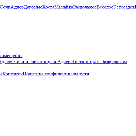
и
 Сочи
Адлер
Дагомыс
Хоста
Мамайка
Раздольное
Веселое
Эстосадок
помещения
Адлер
Отели и гостиницы в Адлере
Гостиницы в Лазаревском
а
Контакты
Политика конфиденциальности