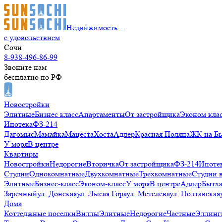
Недвижимость –
с удовольствием
Сочи
8-938-496-86-99
Звоните нам
бесплатно по РФ
Новостройки
Элитные
Бизнес класс
Апартаменты
От застройщика
Эконом кла
Ипотека
ФЗ-214
Дагомыс
Мамайка
Мацеста
Хоста
Адлер
Красная Поляна
ЖК на Б
У моря
В центре
Квартиры
Новостройки
Недорогие
Вторичка
От застройщика
ФЗ-214
Ипоте
Студии
Однокомнатные
Двухкомнатные
Трехкомнатные
Студии 
Элитные
Бизнес-класс
Эконом-класс
У моря
В центре
Адлер
Бытх
Заречный
ул. Донская
ул. Лысая Гора
ул. Метелева
ул. Полтавская
Дома
Коттеджные поселки
Виллы
Элитные
Недорогие
Частные
Эллинг