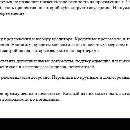
орых не позволяет погасить задолженность на протяжении 5-7 л
й, часть процентов по которой субсидирует государство. Но нуж
 обременение.
предложений и выбору кредитора. Кредитные программы, в том 
ения. Например, кредиты молодым семьям, военным, морякам и 
 застройщиков, которые являются их партнерами.
доставить дополнительные документы, подтверждающие платеже
венников в качестве созаемщиков, поручителей.
 рекомендуется досрочно. Переплата по крупным и долгосрочным
и преимущества и недостатки. Каждый из них может быть выгод
ые возможности по погашению.