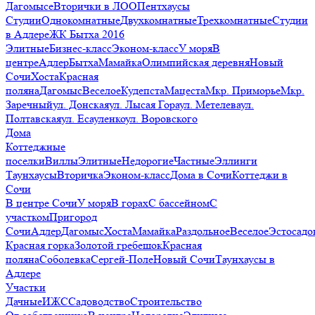
Дагомысе
Вторички в ЛОО
Пентхаусы
Студии
Однокомнатные
Двухкомнатные
Трехкомнатные
Студии
в Адлере
ЖК Бытха 2016
Элитные
Бизнес-класс
Эконом-класс
У моря
В
центре
Адлер
Бытха
Мамайка
Олимпийская деревня
Новый
Сочи
Хоста
Красная
поляна
Дагомыс
Веселое
Кудепста
Мацеста
Мкр. Приморье
Мкр.
Заречный
ул. Донская
ул. Лысая Гора
ул. Метелева
ул.
Полтавская
ул. Есауленко
ул. Воровского
Дома
Коттеджные
поселки
Виллы
Элитные
Недорогие
Частные
Эллинги
Таунхаусы
Вторичка
Эконом-класс
Дома в Сочи
Коттеджи в
Сочи
В центре Сочи
У моря
В горах
С бассейном
С
участком
Пригород
Сочи
Адлер
Дагомыс
Хоста
Мамайка
Раздольное
Веселое
Эстосадо
Красная горка
Золотой гребешок
Красная
поляна
Соболевка
Сергей-Поле
Новый Сочи
Таунхаусы в
Адлере
Участки
Дачные
ИЖС
Садоводство
Строительство