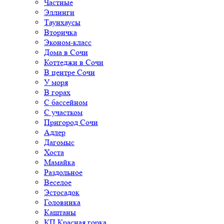
Частные
Эллинги
Таунхаусы
Вторичка
Эконом-класс
Дома в Сочи
Коттеджи в Сочи
В центре Сочи
У моря
В горах
С бассейном
С участком
Пригород Сочи
Адлер
Дагомыс
Хоста
Мамайка
Раздольное
Веселое
Эстосадок
Головинка
Каштаны
КП Красная горка