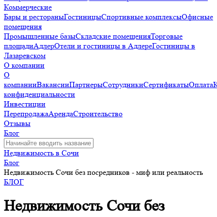
Коммерческие
Бары и рестораны
Гостиницы
Спортивные комплексы
Офисные
помещения
Промышленные базы
Складские помещения
Торговые
площади
Адлер
Отели и гостиницы в Адлере
Гостиницы в
Лазаревском
О компании
О
компании
Вакансии
Партнеры
Сотрудники
Сертификаты
Оплата
конфиденциальности
Инвестиции
Перепродажа
Аренда
Строительство
Отзывы
Блог
Недвижимость в Сочи
Блог
Недвижимость Сочи без посредников - миф или реальность
БЛОГ
Недвижимость Сочи без