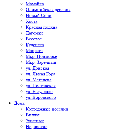
Мамайка
Олимпийская деревня
Новый Сочи
Хоста
Красная поляна
Дагомыс
Веселое
Кудепста
Мацеста
Мкр. Приморье
Мкр. Заречный
ул. Донская
ул. Лысая Гора
ул. Метелева
ул. Полтавская
ул. Есауленко
ул. Воровского
Дома
Коттеджные поселки
Виллы
Элитные
Недорогие