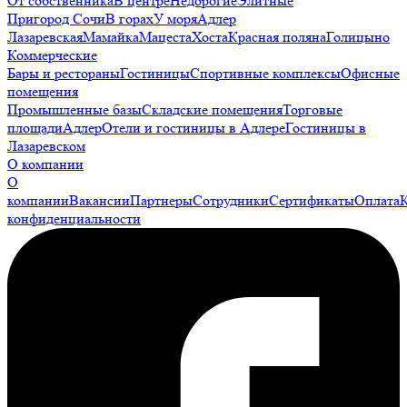
От собственника
В центре
Недорогие
Элитные
Пригород Сочи
В горах
У моря
Адлер
Лазаревская
Мамайка
Мацеста
Хоста
Красная поляна
Голицыно
Коммерческие
Бары и рестораны
Гостиницы
Спортивные комплексы
Офисные
помещения
Промышленные базы
Складские помещения
Торговые
площади
Адлер
Отели и гостиницы в Адлере
Гостиницы в
Лазаревском
О компании
О
компании
Вакансии
Партнеры
Сотрудники
Сертификаты
Оплата
конфиденциальности