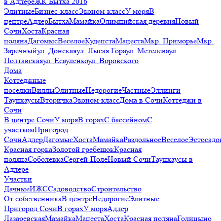
в Адлере
ЖК Бытха 2016
Элитные
Бизнес-класс
Эконом-класс
У моря
В
центре
Адлер
Бытха
Мамайка
Олимпийская деревня
Новый
Сочи
Хоста
Красная
поляна
Дагомыс
Веселое
Кудепста
Мацеста
Мкр. Приморье
Мкр.
Заречный
ул. Донская
ул. Лысая Гора
ул. Метелева
ул.
Полтавская
ул. Есауленко
ул. Воровского
Дома
Коттеджные
поселки
Виллы
Элитные
Недорогие
Частные
Эллинги
Таунхаусы
Вторичка
Эконом-класс
Дома в Сочи
Коттеджи в
Сочи
В центре Сочи
У моря
В горах
С бассейном
С
участком
Пригород
Сочи
Адлер
Дагомыс
Хоста
Мамайка
Раздольное
Веселое
Эстосадо
Красная горка
Золотой гребешок
Красная
поляна
Соболевка
Сергей-Поле
Новый Сочи
Таунхаусы в
Адлере
Участки
Дачные
ИЖС
Садоводство
Строительство
От собственника
В центре
Недорогие
Элитные
Пригород Сочи
В горах
У моря
Адлер
Лазаревская
Мамайка
Мацеста
Хоста
Красная поляна
Голицыно