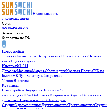
Недвижимость –
с удовольствием
Сочи
8-938-496-86-99
Звоните нам
бесплатно по РФ
Новостройки
Элитные
Бизнес класс
Апартаменты
От застройщика
Эконом
класс
Сданные дома
Ипотека
ФЗ-214
Дагомыс
Мамайка
Мацеста
Хоста
Адлер
Красная Поляна
ЖК на
Бытхе
ЖК Три Богатыря
Лазаревское
У моря
В центре
Квартиры
Новостройки
Недорогие
Вторичка
От
застройщика
ФЗ-214
Ипотека
Вторички в Адлере
Вторички в
Дагомысе
Вторички в ЛОО
Пентхаусы
Студии
Однокомнатные
Двухкомнатные
Трехкомнатные
Студии