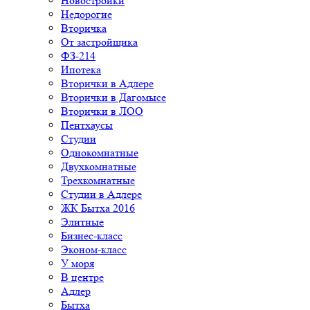
Новостройки
Недорогие
Вторичка
От застройщика
ФЗ-214
Ипотека
Вторички в Адлере
Вторички в Дагомысе
Вторички в ЛОО
Пентхаусы
Студии
Однокомнатные
Двухкомнатные
Трехкомнатные
Студии в Адлере
ЖК Бытха 2016
Элитные
Бизнес-класс
Эконом-класс
У моря
В центре
Адлер
Бытха