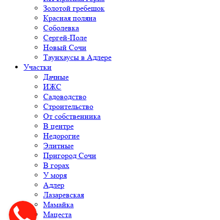
Золотой гребешок
Красная поляна
Соболевка
Сергей-Поле
Новый Сочи
Таунхаусы в Адлере
Участки
Дачные
ИЖС
Садоводство
Строительство
От собственника
В центре
Недорогие
Элитные
Пригород Сочи
В горах
У моря
Адлер
Лазаревская
Мамайка
Мацеста