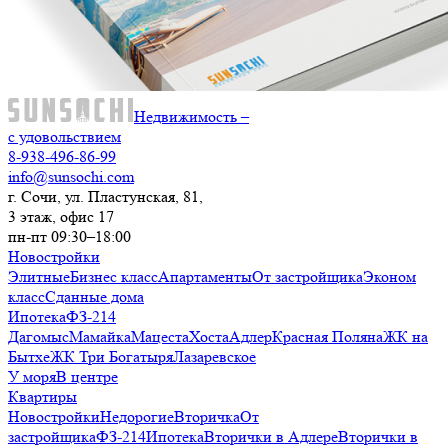
Недвижимость –
с удовольствием
8-938-496-86-99
info@sunsochi.com
г. Сочи, ул. Пластунская, 81,
3 этаж, офис 17
пн-пт 09:30–18:00
Новостройки
Элитные
Бизнес класс
Апартаменты
От застройщика
Эконом
класс
Сданные дома
Ипотека
ФЗ-214
Дагомыс
Мамайка
Мацеста
Хоста
Адлер
Красная Поляна
ЖК на
Бытхе
ЖК Три Богатыря
Лазаревское
У моря
В центре
Квартиры
Новостройки
Недорогие
Вторичка
От
застройщика
ФЗ-214
Ипотека
Вторички в Адлере
Вторички в