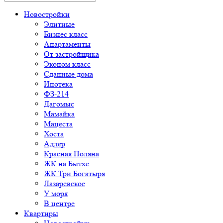
Новостройки
Элитные
Бизнес класс
Апартаменты
От застройщика
Эконом класс
Сданные дома
Ипотека
ФЗ-214
Дагомыс
Мамайка
Мацеста
Хоста
Адлер
Красная Поляна
ЖК на Бытхе
ЖК Три Богатыря
Лазаревское
У моря
В центре
Квартиры