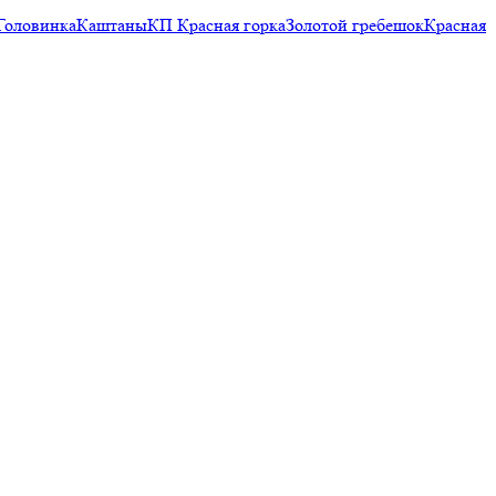
Головинка
Каштаны
КП Красная горка
Золотой гребешок
Красная