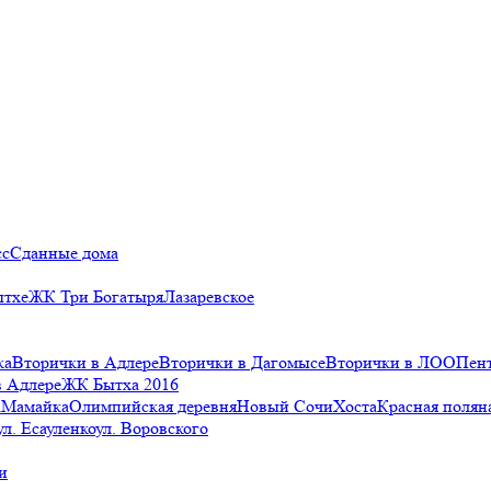
сс
Сданные дома
ытхе
ЖК Три Богатыря
Лазаревское
ка
Вторички в Адлере
Вторички в Дагомысе
Вторички в ЛОО
Пен
в Адлере
ЖК Бытха 2016
а
Мамайка
Олимпийская деревня
Новый Сочи
Хоста
Красная полян
ул. Есауленко
ул. Воровского
и