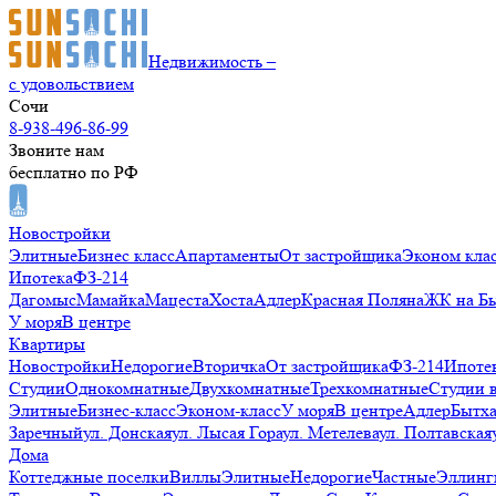
Недвижимость –
с удовольствием
Сочи
8-938-496-86-99
Звоните нам
бесплатно по РФ
Новостройки
Элитные
Бизнес класс
Апартаменты
От застройщика
Эконом кла
Ипотека
ФЗ-214
Дагомыс
Мамайка
Мацеста
Хоста
Адлер
Красная Поляна
ЖК на Б
У моря
В центре
Квартиры
Новостройки
Недорогие
Вторичка
От застройщика
ФЗ-214
Ипоте
Студии
Однокомнатные
Двухкомнатные
Трехкомнатные
Студии 
Элитные
Бизнес-класс
Эконом-класс
У моря
В центре
Адлер
Бытх
Заречный
ул. Донская
ул. Лысая Гора
ул. Метелева
ул. Полтавская
Дома
Коттеджные поселки
Виллы
Элитные
Недорогие
Частные
Эллинг