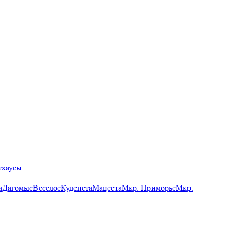
тхаусы
а
Дагомыс
Веселое
Кудепста
Мацеста
Мкр. Приморье
Мкр.