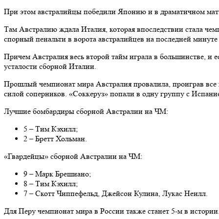
При этом австралийцы победили Японию и в драматичном матч
Там Австралию ждала Италия, которая впоследствии стала чемп
спорный пенальти в ворота австралийцев на последней минуте 
Причем Австралия весь второй тайм играла в большинстве, и
усталости сборной Италии.
Прошлый чемпионат мира Австралия провалила, проиграв все м
силой соперников. «Соккеруз» попали в одну группу с Испани
Лучшие бомбардиры сборной Австралии на ЧМ:
5 – Тим Кэхилл;
2 – Бретт Хольман.
«Гвардейцы» сборной Австралии на ЧМ:
9 – Марк Брешиано;
8 – Тим Кэхилл;
7 – Скотт Чиппефельд, Джейсон Кулина, Лукас Неилл.
Для Перу чемпионат мира в России также станет 5-м в истории