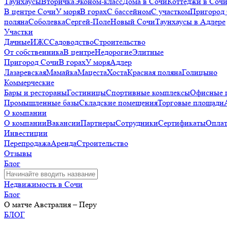
Таунхаусы
Вторичка
Эконом-класс
Дома в Сочи
Коттеджи в Соч
В центре Сочи
У моря
В горах
С бассейном
С участком
Пригород
поляна
Соболевка
Сергей-Поле
Новый Сочи
Таунхаусы в Адлере
Участки
Дачные
ИЖС
Садоводство
Строительство
От собственника
В центре
Недорогие
Элитные
Пригород Сочи
В горах
У моря
Адлер
Лазаревская
Мамайка
Мацеста
Хоста
Красная поляна
Голицыно
Коммерческие
Бары и рестораны
Гостиницы
Спортивные комплексы
Офисные 
Промышленные базы
Складские помещения
Торговые площади
О компании
О компании
Вакансии
Партнеры
Сотрудники
Сертификаты
Оплат
Инвестиции
Перепродажа
Аренда
Строительство
Отзывы
Блог
Недвижимость в Сочи
Блог
О матче Австралия – Перу
БЛОГ