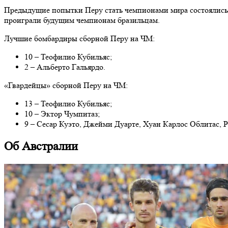
Предыдущие попытки Перу стать чемпионами мира состоялись в 
проиграли будущим чемпионам бразильцам.
Лучшие бомбардиры сборной Перу на ЧМ:
10 – Теофилио Кубильяс;
2 – Альберто Гальярдо.
«Гвардейцы» сборной Перу на ЧМ:
13 – Теофилио Кубильяс;
10 – Эктор Чумпитаз;
9 – Сесар Куэто, Джейми Дуарте, Хуан Карлос Облитас, 
Об Австралии