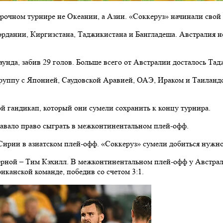
орочном турнире не Океании, а Азии. «Соккеруз» начинали свой
дании, Киргизстана, Таджикистана и Бангладеша. Австралия не
нда, забив 29 голов. Больше всего от Австралии досталось Тадж
руппу с Японией, Саудовской Аравией, ОАЭ, Ираком и Таиландом
 гандикап, который они сумели сохранить к концу турнира.
давало право сыграть в межконтинентальном плей-офф.
рии в азиатском плей-офф. «Соккеруз» сумели добиться нужног
орной – Тим Кэхилл. В межконтинентальном плей-офф у Австрал
иканской команде, победив со счетом 3:1.