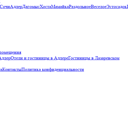
и
 Сочи
Адлер
Дагомыс
Хоста
Мамайка
Раздольное
Веселое
Эстосадок
помещения
Адлер
Отели и гостиницы в Адлере
Гостиницы в Лазаревском
а
Контакты
Политика конфиденциальности