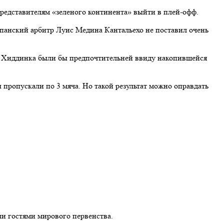
редставителям «зеленого континента» выйти в плей-офф.
спанский арбитр Луис Медина Кантальехо не поставил очень
ых Хиддинка были бы предпочтительней ввиду накопившейся
пропускали по 3 мяча. Но такой результат можно оправдать
ли гостями мирового первенства.