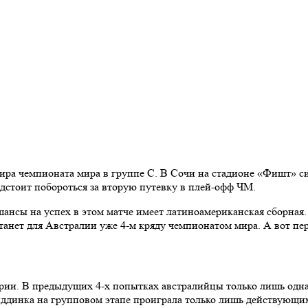
ира чемпионата мира в группе С. В Сочи на стадионе «Фишт» с
дстоит побороться за вторую путевку в плей-офф ЧМ.
сы на успех в этом матче имеет латиноамериканская сборная. Н
нет для Австралии уже 4-м кряду чемпионатом мира. А вот пер
ории. В предыдущих 4-х попытках австралийцы только лишь одн
иддинка на групповом этапе проиграла только лишь действующи