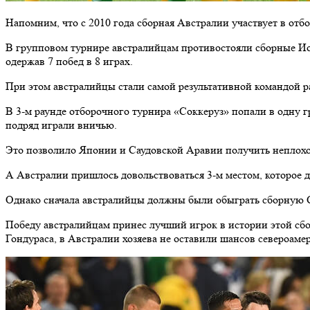
Напомним, что с 2010 года сборная Австралии участвует в отб
В групповом турнире австралийцам противостояли сборные Иор
одержав 7 побед в 8 играх.
При этом австралийцы стали самой результативной командой рау
В 3-м раунде отборочного турнира «Соккеруз» попали в одну г
подряд играли вничью.
Это позволило Японии и Саудовской Аравии получить неплохой
А Австралии пришлось довольствоваться 3-м местом, которое 
Однако сначала австралийцы должны были обыграть сборную Си
Победу австралийцам принес лучший игрок в истории этой сб
Гондураса, в Австралии хозяева не оставили шансов североамер