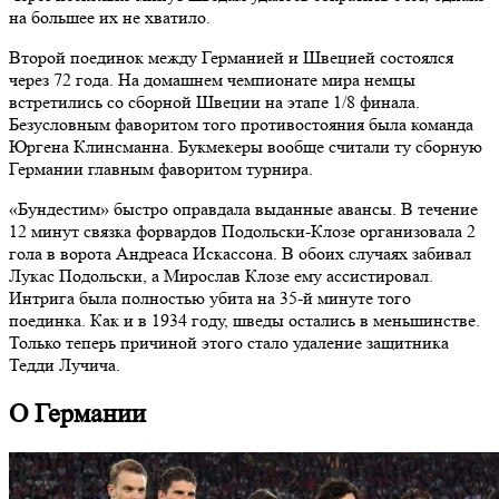
на большее их не хватило.
Второй поединок между Германией и Швецией состоялся
через 72 года. На домашнем чемпионате мира немцы
встретились со сборной Швеции на этапе 1/8 финала.
Безусловным фаворитом того противостояния была команда
Юргена Клинсманна. Букмекеры вообще считали ту сборную
Германии главным фаворитом турнира.
«Бундестим» быстро оправдала выданные авансы. В течение
12 минут связка форвардов Подольски-Клозе организовала 2
гола в ворота Андреаса Искассона. В обоих случаях забивал
Лукас Подольски, а Мирослав Клозе ему ассистировал.
Интрига была полностью убита на 35-й минуте того
поединка. Как и в 1934 году, шведы остались в меньшинстве.
Только теперь причиной этого стало удаление защитника
Тедди Лучича.
О Германии