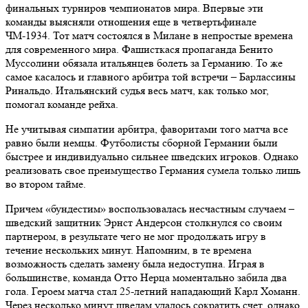
финальных турниров чемпионатов мира. Впервые эти
команды выясняли отношения еще в четвертьфинале
ЧМ-1934. Тот матч состоялся в Милане в непростые времена
для современного мира. Фашисткася пропаганда Бенито
Муссолини обязала итальянцев болеть за Германию. То же
самое касалось и главного арбитра той встречи – Барлассины
Ринальдо. Итальянский судья весь матч, как только мог,
помогал команде рейха.
Не учитывая симпатии арбитра, фаворитами того матча все
равно были немцы. Футболисты сборной Германии были
быстрее и индивидуально сильнее шведских игроков. Однако
реализовать свое преимущество Германия сумела только лишь
во втором тайме.
Причем «бундестим» воспользовалась несчастным случаем –
шведский защитник Эрнст Андерсон столкнулся со своим
партнером, в результате чего не мог продолжать игру в
течение нескольких минут. Напомним, в те времена
возможность сделать замену была недоступна. Играя в
большинстве, команда Отто Нерца моментально забила два
гола. Героем матча стал 25-летний нападающий Карл Хоманн.
Через несколько минут шведам удалось сократить счет, однако