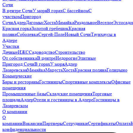
Сочи
В центре Сочи
У моря
В горах
С бассейном
С
участком
Пригород
Сочи
Адлер
Дагомыс
Хоста
Мамайка
Раздольное
Веселое
Эстосадо
Красная горка
Золотой гребешок
Красная
поляна
Соболевка
Сергей-Поле
Новый Сочи
Таунхаусы в
Адлере
Участки
Дачные
ИЖС
Садоводство
Строительство
От собственника
В центре
Недорогие
Элитные
Пригород Сочи
В горах
У моря
Адлер
Лазаревская
Мамайка
Мацеста
Хоста
Красная поляна
Голицыно
Коммерческие
Бары и рестораны
Гостиницы
Спортивные комплексы
Офисные
помещения
Промышленные базы
Складские помещения
Торговые
площади
Адлер
Отели и гостиницы в Адлере
Гостиницы в
Лазаревском
О компании
О
компании
Вакансии
Партнеры
Сотрудники
Сертификаты
Оплата
конфиденциальности