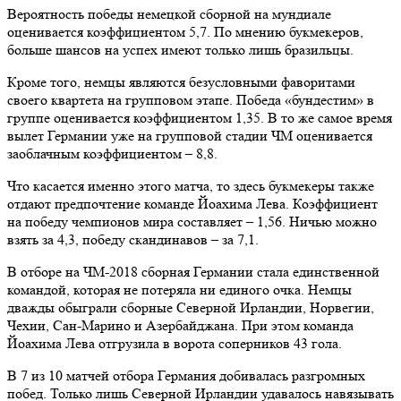
Вероятность победы немецкой сборной на мундиале
оценивается коэффициентом 5,7. По мнению букмекеров,
больше шансов на успех имеют только лишь бразильцы.
Кроме того, немцы являются безусловными фаворитами
своего квартета на групповом этапе. Победа «бундестим» в
группе оценивается коэффициентом 1,35. В то же самое время
вылет Германии уже на групповой стадии ЧМ оценивается
заоблачным коэффициентом – 8,8.
Что касается именно этого матча, то здесь букмекеры также
отдают предпочтение команде Йоахима Лева. Коэффициент
на победу чемпионов мира составляет – 1,56. Ничью можно
взять за 4,3, победу скандинавов – за 7,1.
В отборе на ЧМ-2018 сборная Германии стала единственной
командой, которая не потеряла ни единого очка. Немцы
дважды обыграли сборные Северной Ирландии, Норвегии,
Чехии, Сан-Марино и Азербайджана. При этом команда
Йоахима Лева отгрузила в ворота соперников 43 гола.
В 7 из 10 матчей отбора Германия добивалась разгромных
побед. Только лишь Северной Ирландии удавалось навязывать