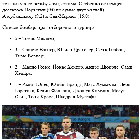
хоть какую-то борьбу «бундестим». Особенно от немцев
досталось Норвегии (9:0 по сумме двух матчей),
Азербайджану (9:2) и Сан-Марино (15:0).
Список бомбардиров отборочного турнира:
5 – Томас Мюллер;
3 – Сандро Вагнер, Юлиан Дракслер, Серж Гнабри,
Тимо Вернер;
2 – Марио Гомес, Йонас Хектор, Андре Шюррле, Сами
Хедира;
1 – Амин Юнес, Юлиан Брандт, Матс Хуммельс, Леон
Горетцка, Кевин Фолланд, Джошуа Киммих, Месут
Озил, Тони Кроос, Шкодран Мустафи.