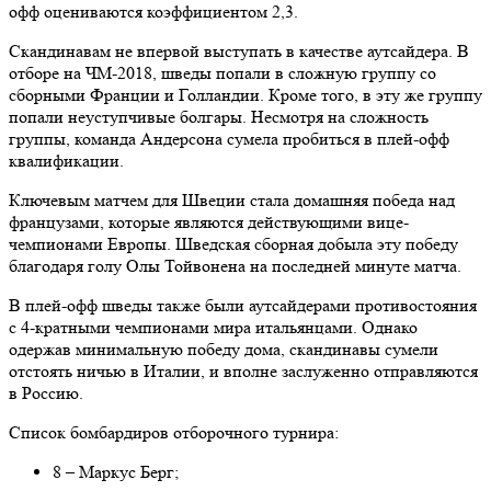
офф оцениваются коэффициентом 2,3.
Скандинавам не впервой выступать в качестве аутсайдера. В
отборе на ЧМ-2018, шведы попали в сложную группу со
сборными Франции и Голландии. Кроме того, в эту же группу
попали неуступчивые болгары. Несмотря на сложность
группы, команда Андерсона сумела пробиться в плей-офф
квалификации.
Ключевым матчем для Швеции стала домашняя победа над
французами, которые являются действующими вице-
чемпионами Европы. Шведская сборная добыла эту победу
благодаря голу Олы Тойвонена на последней минуте матча.
В плей-офф шведы также были аутсайдерами противостояния
с 4-кратными чемпионами мира итальянцами. Однако
одержав минимальную победу дома, скандинавы сумели
отстоять ничью в Италии, и вполне заслуженно отправляются
в Россию.
Список бомбардиров отборочного турнира:
8 – Маркус Берг;