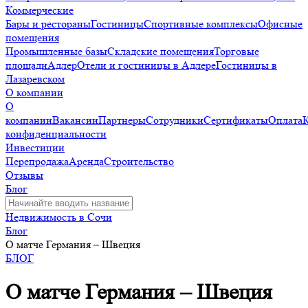
Коммерческие
Бары и рестораны
Гостиницы
Спортивные комплексы
Офисные
помещения
Промышленные базы
Складские помещения
Торговые
площади
Адлер
Отели и гостиницы в Адлере
Гостиницы в
Лазаревском
О компании
О
компании
Вакансии
Партнеры
Сотрудники
Сертификаты
Оплата
конфиденциальности
Инвестиции
Перепродажа
Аренда
Строительство
Отзывы
Блог
Недвижимость в Сочи
Блог
О матче Германия – Швеция
БЛОГ
О матче Германия – Швеция