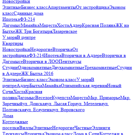
Новостройки
Элитные
Бизнес класс
Апартаменты
От застройщика
Эконом
класс
Сданные дома
Ипотека
ФЗ-214
Дагомыс
Мамайка
Мацеста
Хоста
Адлер
Красная Поляна
ЖК на
Бытхе
ЖК Три Богатыря
Лазаревское
У моря
В центре
Квартиры
Новостройки
Недорогие
Вторичка
От
застройщика
ФЗ-214
Ипотека
Вторички в Адлере
Вторички в
Дагомысе
Вторички в ЛОО
Пентхаусы
Студии
Однокомнатные
Двухкомнатные
Трехкомнатные
Студии
в Адлере
ЖК Бытха 2016
Элитные
Бизнес-класс
Эконом-класс
У моря
В
центре
Адлер
Бытха
Мамайка
Олимпийская деревня
Новый
Сочи
Хоста
Красная
поляна
Дагомыс
Веселое
Кудепста
Мацеста
Мкр. Приморье
Мкр.
Заречный
ул. Донская
ул. Лысая Гора
ул. Метелева
ул.
Полтавская
ул. Есауленко
ул. Воровского
Дома
Коттеджные
поселки
Виллы
Элитные
Недорогие
Частные
Эллинги
Таунхаусы
Вторичка
Эконом-класс
Дома в Сочи
Коттеджи в