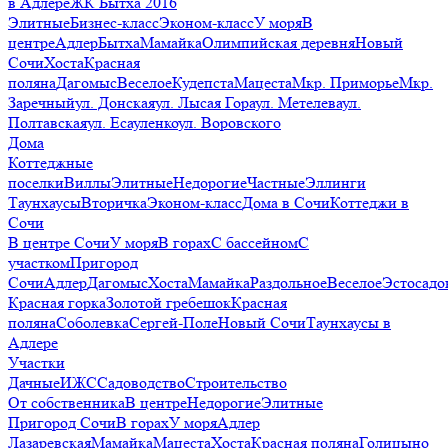
в Адлере
ЖК Бытха 2016
Элитные
Бизнес-класс
Эконом-класс
У моря
В
центре
Адлер
Бытха
Мамайка
Олимпийская деревня
Новый
Сочи
Хоста
Красная
поляна
Дагомыс
Веселое
Кудепста
Мацеста
Мкр. Приморье
Мкр.
Заречный
ул. Донская
ул. Лысая Гора
ул. Метелева
ул.
Полтавская
ул. Есауленко
ул. Воровского
Дома
Коттеджные
поселки
Виллы
Элитные
Недорогие
Частные
Эллинги
Таунхаусы
Вторичка
Эконом-класс
Дома в Сочи
Коттеджи в
Сочи
В центре Сочи
У моря
В горах
С бассейном
С
участком
Пригород
Сочи
Адлер
Дагомыс
Хоста
Мамайка
Раздольное
Веселое
Эстосадо
Красная горка
Золотой гребешок
Красная
поляна
Соболевка
Сергей-Поле
Новый Сочи
Таунхаусы в
Адлере
Участки
Дачные
ИЖС
Садоводство
Строительство
От собственника
В центре
Недорогие
Элитные
Пригород Сочи
В горах
У моря
Адлер
Лазаревская
Мамайка
Мацеста
Хоста
Красная поляна
Голицыно