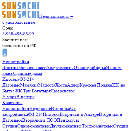
Недвижимость –
с удовольствием
Сочи
8-938-496-86-99
Звоните нам
бесплатно по РФ
Новостройки
Элитные
Бизнес класс
Апартаменты
От застройщика
Эконом
класс
Сданные дома
Ипотека
ФЗ-214
Дагомыс
Мамайка
Мацеста
Хоста
Адлер
Красная Поляна
ЖК на
Бытхе
ЖК Три Богатыря
Лазаревское
У моря
В центре
Квартиры
Новостройки
Недорогие
Вторичка
От
застройщика
ФЗ-214
Ипотека
Вторички в Адлере
Вторички в
Дагомысе
Вторички в ЛОО
Пентхаусы
Студии
Однокомнатные
Двухкомнатные
Трехкомнатные
Студии