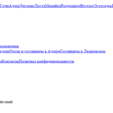
и
 Сочи
Адлер
Дагомыс
Хоста
Мамайка
Раздольное
Веселое
Эстосадок
помещения
Адлер
Отели и гостиницы в Адлере
Гостиницы в Лазаревском
а
Контакты
Политика конфиденциальности
ействий