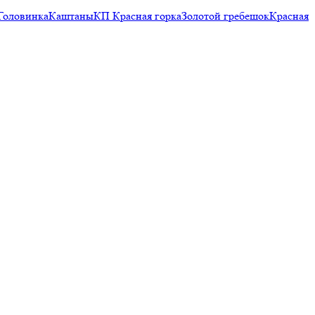
Головинка
Каштаны
КП Красная горка
Золотой гребешок
Красная