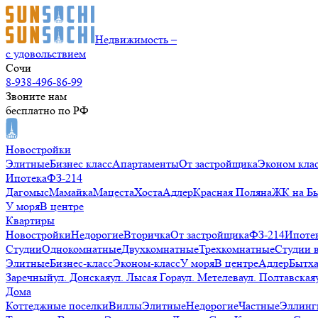
Недвижимость –
с удовольствием
Сочи
8-938-496-86-99
Звоните нам
бесплатно по РФ
Новостройки
Элитные
Бизнес класс
Апартаменты
От застройщика
Эконом кла
Ипотека
ФЗ-214
Дагомыс
Мамайка
Мацеста
Хоста
Адлер
Красная Поляна
ЖК на Б
У моря
В центре
Квартиры
Новостройки
Недорогие
Вторичка
От застройщика
ФЗ-214
Ипоте
Студии
Однокомнатные
Двухкомнатные
Трехкомнатные
Студии 
Элитные
Бизнес-класс
Эконом-класс
У моря
В центре
Адлер
Бытх
Заречный
ул. Донская
ул. Лысая Гора
ул. Метелева
ул. Полтавская
Дома
Коттеджные поселки
Виллы
Элитные
Недорогие
Частные
Эллинг