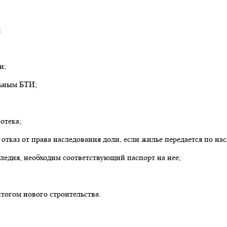
:
ти;
льным БТИ;
потека;
тказ от права наследования доли, если жилье передается по нас
аследия, необходим соответствующий паспорт на нее;
итогом нового строительства.