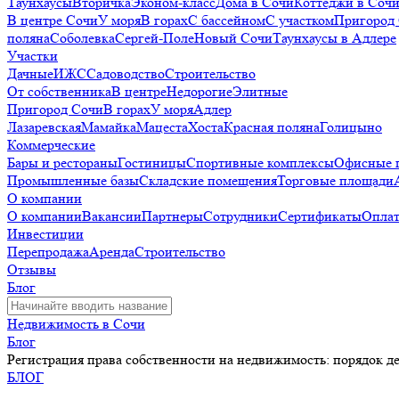
Таунхаусы
Вторичка
Эконом-класс
Дома в Сочи
Коттеджи в Соч
В центре Сочи
У моря
В горах
С бассейном
С участком
Пригород
поляна
Соболевка
Сергей-Поле
Новый Сочи
Таунхаусы в Адлере
Участки
Дачные
ИЖС
Садоводство
Строительство
От собственника
В центре
Недорогие
Элитные
Пригород Сочи
В горах
У моря
Адлер
Лазаревская
Мамайка
Мацеста
Хоста
Красная поляна
Голицыно
Коммерческие
Бары и рестораны
Гостиницы
Спортивные комплексы
Офисные 
Промышленные базы
Складские помещения
Торговые площади
О компании
О компании
Вакансии
Партнеры
Сотрудники
Сертификаты
Оплат
Инвестиции
Перепродажа
Аренда
Строительство
Отзывы
Блог
Недвижимость в Сочи
Блог
Регистрация права собственности на недвижимость: порядок д
БЛОГ