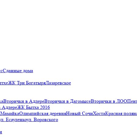
сс
Сданные дома
ытхе
ЖК Три Богатыря
Лазаревское
ка
Вторички в Адлере
Вторички в Дагомысе
Вторички в ЛОО
Пен
в Адлере
ЖК Бытха 2016
а
Мамайка
Олимпийская деревня
Новый Сочи
Хоста
Красная полян
ул. Есауленко
ул. Воровского
и