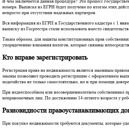
В чем заключается данная процедура? Это процесс государств
номера. Выписка из ЕГРН будет получена по итогам этих дейс
непросто при отсутствии надежных партнеров.
Вся информация из ЕГРП и Государственного кадастра с 1 янва
выписку из Госреестра стали использовать вместо свидетельств
Таким образом, для защиты конституционных прав собственник
упорядочению взимания налогов, которые связаны непосредст
Кто вправе зарегистрировать
Регистрация права на недвижимость является законным право
законы позволяют проводить регистрацию с оформлением выписк
ходатайства не только самостоятельно, но и при помощи дове
При недееспособном или несовершеннолетнем собственнике пр
неправомочных лиц. По достижению 14-летнего возраста у реб
Разновидности правоустанавливающих до
При покупке недвижимости требуются документы, которые уд