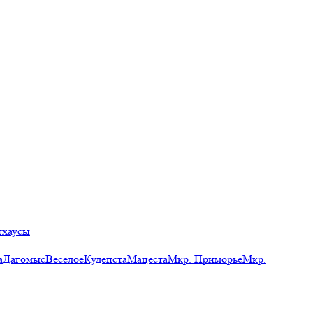
тхаусы
а
Дагомыс
Веселое
Кудепста
Мацеста
Мкр. Приморье
Мкр.