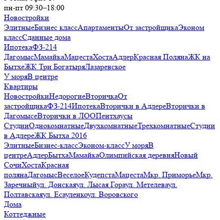
пн-пт 09:30–18:00
Новостройки
Элитные
Бизнес класс
Апартаменты
От застройщика
Эконом
класс
Сданные дома
Ипотека
ФЗ-214
Дагомыс
Мамайка
Мацеста
Хоста
Адлер
Красная Поляна
ЖК на
Бытхе
ЖК Три Богатыря
Лазаревское
У моря
В центре
Квартиры
Новостройки
Недорогие
Вторичка
От
застройщика
ФЗ-214
Ипотека
Вторички в Адлере
Вторички в
Дагомысе
Вторички в ЛОО
Пентхаусы
Студии
Однокомнатные
Двухкомнатные
Трехкомнатные
Студии
в Адлере
ЖК Бытха 2016
Элитные
Бизнес-класс
Эконом-класс
У моря
В
центре
Адлер
Бытха
Мамайка
Олимпийская деревня
Новый
Сочи
Хоста
Красная
поляна
Дагомыс
Веселое
Кудепста
Мацеста
Мкр. Приморье
Мкр.
Заречный
ул. Донская
ул. Лысая Гора
ул. Метелева
ул.
Полтавская
ул. Есауленко
ул. Воровского
Дома
Коттеджные