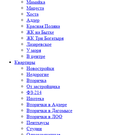
Мамайка
Мацеста
Хоста
Адлер
Красная Поляна
ЖК на Бытхе
ЖК Три Богатыря
Лазаревское
У моря
В центре
Квартиры
Новостройки
Недорогие
Вторичка
От застройщика
ФЗ-214
Ипотека
Вторички в Адлере
Вторички в Дагомысе
Вторички в ЛОО
Пентхаусы
Студии
Однокомнатные