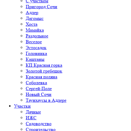
С участком
Пригород Сочи
Адлер
Дагомыс
Хоста
Мамайка
Раздольное
Веселое
Эстосадок
Головинка
Каштаны
КП Красная горка
Золотой гребешок
Красная поляна
Соболевка
Сергей-Поле
Новый Сочи
Таунхаусы в Адлере
Участки
Дачные
ИЖС
Садоводство
Строительство