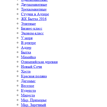
Двухкомнатные
Трехкомнатные
Студии в Адлере
ЖК Бытха 2016
Элитные
Бизнес-класс
Эконом-класс
У моря
В центре
Адлер
Бытха
Мамайка
Олимпийская деревня
Новый Сочи
Хоста
Красная поляна
Дагомыс
Веселое
Кудепста
Мацеста
Мкр. Приморье
Мкр. Заречный