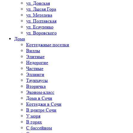
ул. Донская
ул. Лысая Гора
ул. Метелева
ул. Полтавская
ул. Есауленко
ул. Воровского
Дома
Коттеджные поселки
Виллы
Элитные
Недорогие
Частные
Эллинги
Таунхаусы
Вторичка
Эконом-класс
Дома в Сочи
Коттеджи в Сочи
В центре Сочи
У моря
В горах
С бассейном