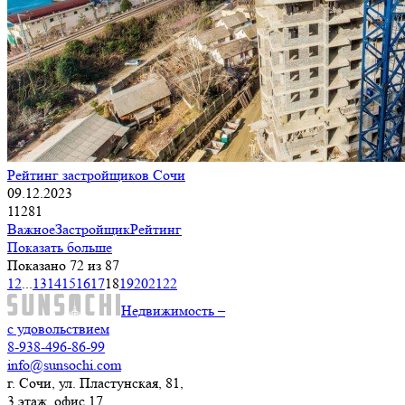
Рейтинг застройщиков Сочи
09.12.2023
11281
Важное
Застройщик
Рейтинг
Показать больше
Показано 72 из 87
1
2
...
13
14
15
16
17
18
19
20
21
22
Недвижимость –
с удовольствием
8-938-496-86-99
info@sunsochi.com
г. Сочи, ул. Пластунская, 81,
3 этаж, офис 17