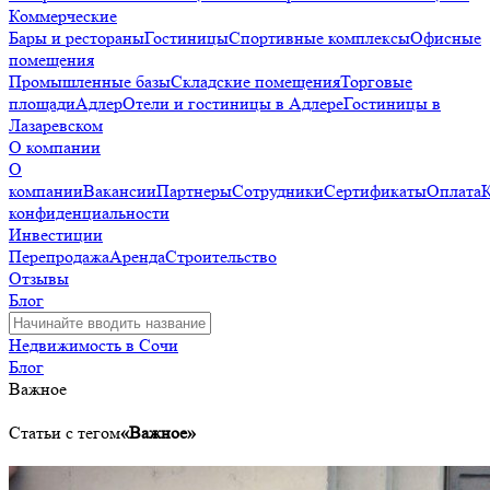
Коммерческие
Бары и рестораны
Гостиницы
Спортивные комплексы
Офисные
помещения
Промышленные базы
Складские помещения
Торговые
площади
Адлер
Отели и гостиницы в Адлере
Гостиницы в
Лазаревском
О компании
О
компании
Вакансии
Партнеры
Сотрудники
Сертификаты
Оплата
конфиденциальности
Инвестиции
Перепродажа
Аренда
Строительство
Отзывы
Блог
Недвижимость в Сочи
Блог
Важное
Статьи с тегом
«Важное»