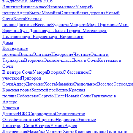
в Адлере
ЖК Бытха 2016
Элитные
Бизнес-класс
Эконом-класс
У моря
В
центре
Адлер
Бытха
Мамайка
Олимпийская деревня
Новый
Сочи
Хоста
Красная
поляна
Дагомыс
Веселое
Кудепста
Мацеста
Мкр. Приморье
Мкр.
Заречный
ул. Донская
ул. Лысая Гора
ул. Метелева
ул.
Полтавская
ул. Есауленко
ул. Воровского
Дома
Коттеджные
поселки
Виллы
Элитные
Недорогие
Частные
Эллинги
Таунхаусы
Вторичка
Эконом-класс
Дома в Сочи
Коттеджи в
Сочи
В центре Сочи
У моря
В горах
С бассейном
С
участком
Пригород
Сочи
Адлер
Дагомыс
Хоста
Мамайка
Раздольное
Веселое
Эстосадо
Красная горка
Золотой гребешок
Красная
поляна
Соболевка
Сергей-Поле
Новый Сочи
Таунхаусы в
Адлере
Участки
Дачные
ИЖС
Садоводство
Строительство
От собственника
В центре
Недорогие
Элитные
Пригород Сочи
В горах
У моря
Адлер
Лазаревская
Мамайка
Мацеста
Хоста
Красная поляна
Голицыно