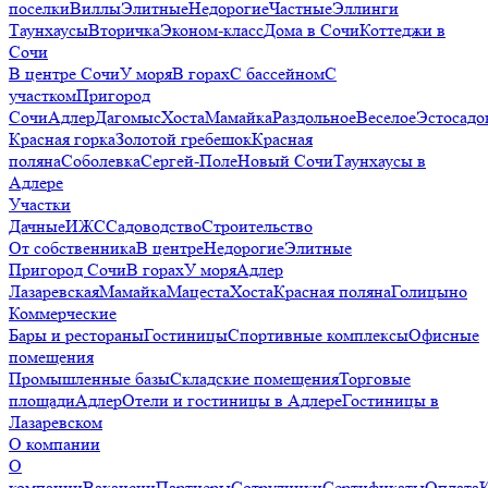
поселки
Виллы
Элитные
Недорогие
Частные
Эллинги
Таунхаусы
Вторичка
Эконом-класс
Дома в Сочи
Коттеджи в
Сочи
В центре Сочи
У моря
В горах
С бассейном
С
участком
Пригород
Сочи
Адлер
Дагомыс
Хоста
Мамайка
Раздольное
Веселое
Эстосадо
Красная горка
Золотой гребешок
Красная
поляна
Соболевка
Сергей-Поле
Новый Сочи
Таунхаусы в
Адлере
Участки
Дачные
ИЖС
Садоводство
Строительство
От собственника
В центре
Недорогие
Элитные
Пригород Сочи
В горах
У моря
Адлер
Лазаревская
Мамайка
Мацеста
Хоста
Красная поляна
Голицыно
Коммерческие
Бары и рестораны
Гостиницы
Спортивные комплексы
Офисные
помещения
Промышленные базы
Складские помещения
Торговые
площади
Адлер
Отели и гостиницы в Адлере
Гостиницы в
Лазаревском
О компании
О
компании
Вакансии
Партнеры
Сотрудники
Сертификаты
Оплата