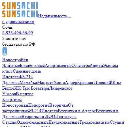
Недвижимость –
с удовольствием
Сочи
8-938-496-86-99
Звоните нам
бесплатно по РФ
Новостройки
Элитные
Бизнес класс
Апартаменты
От застройщика
Эконом
класс
Сданные дома
Ипотека
ФЗ-214
Дагомыс
Мамайка
Мацеста
Хоста
Адлер
Красная Поляна
ЖК на
Бытхе
ЖК Три Богатыря
Лазаревское
У моря
В центре
Квартиры
Новостройки
Недорогие
Вторичка
От
застройщика
ФЗ-214
Ипотека
Вторички в Адлере
Вторички в
Дагомысе
Вторички в ЛОО
Пентхаусы
Студии
Однокомнатные
Двухкомнатные
Трехкомнатные
Студии