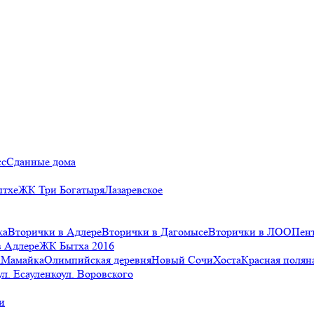
сс
Сданные дома
ытхе
ЖК Три Богатыря
Лазаревское
ка
Вторички в Адлере
Вторички в Дагомысе
Вторички в ЛОО
Пен
в Адлере
ЖК Бытха 2016
а
Мамайка
Олимпийская деревня
Новый Сочи
Хоста
Красная полян
ул. Есауленко
ул. Воровского
и