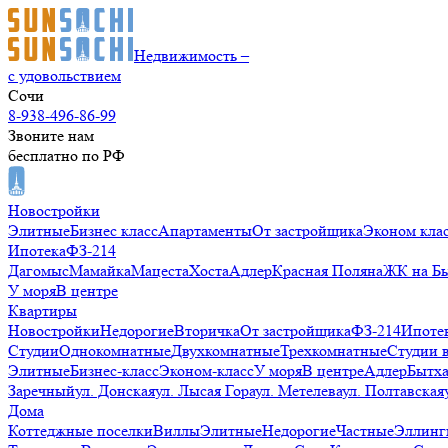
Недвижимость –
с удовольствием
Сочи
8-938-496-86-99
Звоните нам
бесплатно по РФ
Новостройки
Элитные
Бизнес класс
Апартаменты
От застройщика
Эконом кла
Ипотека
ФЗ-214
Дагомыс
Мамайка
Мацеста
Хоста
Адлер
Красная Поляна
ЖК на Б
У моря
В центре
Квартиры
Новостройки
Недорогие
Вторичка
От застройщика
ФЗ-214
Ипоте
Студии
Однокомнатные
Двухкомнатные
Трехкомнатные
Студии 
Элитные
Бизнес-класс
Эконом-класс
У моря
В центре
Адлер
Бытх
Заречный
ул. Донская
ул. Лысая Гора
ул. Метелева
ул. Полтавская
Дома
Коттеджные поселки
Виллы
Элитные
Недорогие
Частные
Эллинг