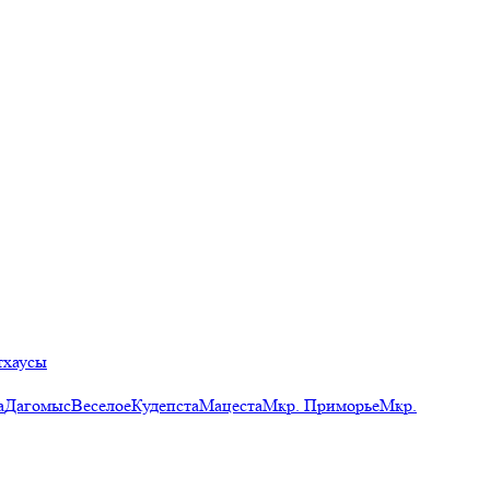
тхаусы
а
Дагомыс
Веселое
Кудепста
Мацеста
Мкр. Приморье
Мкр.