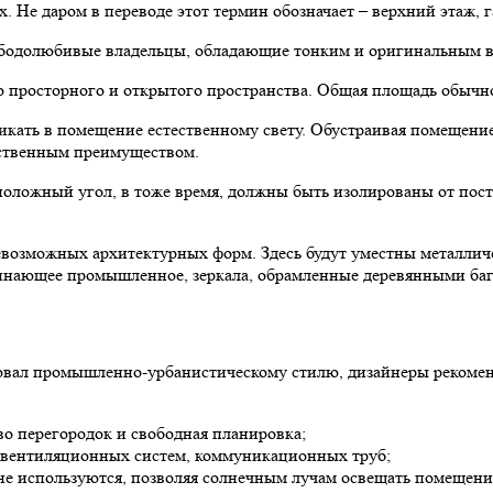
 Не даром в переводе этот термин обозначает – верхний этаж, г
ободолюбивые владельцы, обладающие тонким и оригинальным в
 просторного и открытого пространства. Общая площадь обычн
кать в помещение естественному свету. Обустраивая помещение
ественным преимуществом.
оложный угол, в тоже время, должны быть изолированы от посто
севозможных архитектурных форм. Здесь будут уместны металли
инающее промышленное, зеркала, обрамленные деревянными баг
твовал промышленно-урбанистическому стилю, дизайнеры реком
о перегородок и свободная планировка;
 вентиляционных систем, коммуникационных труб;
не используются, позволяя солнечным лучам освещать помещени