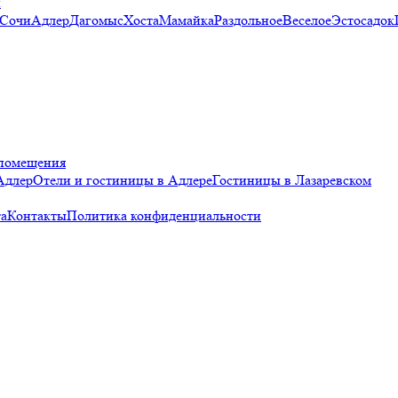
и
 Сочи
Адлер
Дагомыс
Хоста
Мамайка
Раздольное
Веселое
Эстосадок
помещения
Адлер
Отели и гостиницы в Адлере
Гостиницы в Лазаревском
а
Контакты
Политика конфиденциальности