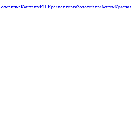
Головинка
Каштаны
КП Красная горка
Золотой гребешок
Красная