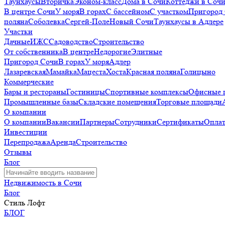
Таунхаусы
Вторичка
Эконом-класс
Дома в Сочи
Коттеджи в Соч
В центре Сочи
У моря
В горах
С бассейном
С участком
Пригород
поляна
Соболевка
Сергей-Поле
Новый Сочи
Таунхаусы в Адлере
Участки
Дачные
ИЖС
Садоводство
Строительство
От собственника
В центре
Недорогие
Элитные
Пригород Сочи
В горах
У моря
Адлер
Лазаревская
Мамайка
Мацеста
Хоста
Красная поляна
Голицыно
Коммерческие
Бары и рестораны
Гостиницы
Спортивные комплексы
Офисные 
Промышленные базы
Складские помещения
Торговые площади
О компании
О компании
Вакансии
Партнеры
Сотрудники
Сертификаты
Оплат
Инвестиции
Перепродажа
Аренда
Строительство
Отзывы
Блог
Недвижимость в Сочи
Блог
Стиль Лофт
БЛОГ