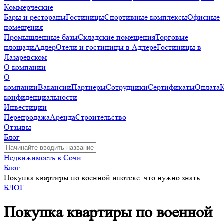
Коммерческие
Бары и рестораны
Гостиницы
Спортивные комплексы
Офисные
помещения
Промышленные базы
Складские помещения
Торговые
площади
Адлер
Отели и гостиницы в Адлере
Гостиницы в
Лазаревском
О компании
О
компании
Вакансии
Партнеры
Сотрудники
Сертификаты
Оплата
конфиденциальности
Инвестиции
Перепродажа
Аренда
Строительство
Отзывы
Блог
Недвижимость в Сочи
Блог
Покупка квартиры по военной ипотеке: что нужно знать
БЛОГ
Покупка квартиры по военной