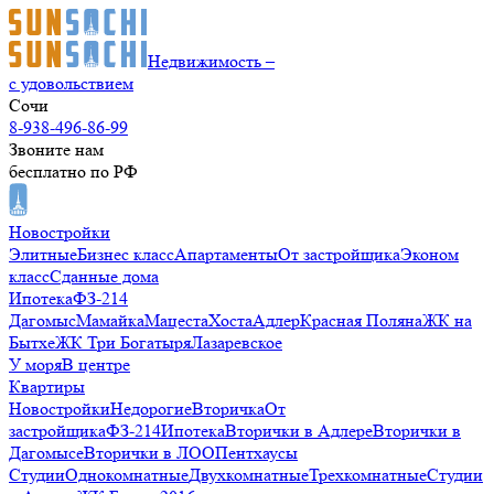
Недвижимость –
с удовольствием
Сочи
8-938-496-86-99
Звоните нам
бесплатно по РФ
Новостройки
Элитные
Бизнес класс
Апартаменты
От застройщика
Эконом
класс
Сданные дома
Ипотека
ФЗ-214
Дагомыс
Мамайка
Мацеста
Хоста
Адлер
Красная Поляна
ЖК на
Бытхе
ЖК Три Богатыря
Лазаревское
У моря
В центре
Квартиры
Новостройки
Недорогие
Вторичка
От
застройщика
ФЗ-214
Ипотека
Вторички в Адлере
Вторички в
Дагомысе
Вторички в ЛОО
Пентхаусы
Студии
Однокомнатные
Двухкомнатные
Трехкомнатные
Студии