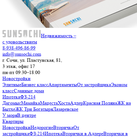
Недвижимость –
с удовольствием
8-938-496-86-99
info@sunsochi.com
г. Сочи, ул. Пластунская, 81,
3 этаж, офис 17
пн-пт 09:30–18:00
Новостройки
Элитные
Бизнес класс
Апартаменты
От застройщика
Эконом
класс
Сданные дома
Ипотека
ФЗ-214
Дагомыс
Мамайка
Мацеста
Хоста
Адлер
Красная Поляна
ЖК на
Бытхе
ЖК Три Богатыря
Лазаревское
У моря
В центре
Квартиры
Новостройки
Недорогие
Вторичка
От
застройщика
ФЗ-214
Ипотека
Вторички в Адлере
Вторички в