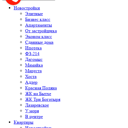
Новостройки
Элитные
Бизнес класс
Апартаменты
От застройщика
Эконом класс
Сданные дома
Ипотека
ФЗ-214
Дагомыс
Мамайка
Мацеста
Хоста
Адлер
Красная Поляна
ЖК на Бытхе
ЖК Три Богатыря
Лазаревское
У моря
В центре
Квартиры
Новостройки