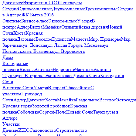
Дагомысе
Вторички в ЛОО
Пентхаусы
Студии
Однокомнатные
Двухкомнатные
Трехкомнатные
Студии
в Адлере
ЖК Бытха 2016
Элитные
Бизнес-класс
Эконом-класс
У моря
В
центре
Адлер
Бытха
Мамайка
Олимпийская деревня
Новый
Сочи
Хоста
Красная
поляна
Дагомыс
Веселое
Кудепста
Мацеста
Мкр. Приморье
Мкр.
Заречный
ул. Донская
ул. Лысая Гора
ул. Метелева
ул.
Полтавская
ул. Есауленко
ул. Воровского
Дома
Коттеджные
поселки
Виллы
Элитные
Недорогие
Частные
Эллинги
Таунхаусы
Вторичка
Эконом-класс
Дома в Сочи
Коттеджи в
Сочи
В центре Сочи
У моря
В горах
С бассейном
С
участком
Пригород
Сочи
Адлер
Дагомыс
Хоста
Мамайка
Раздольное
Веселое
Эстосадо
Красная горка
Золотой гребешок
Красная
поляна
Соболевка
Сергей-Поле
Новый Сочи
Таунхаусы в
Адлере
Участки
Дачные
ИЖС
Садоводство
Строительство