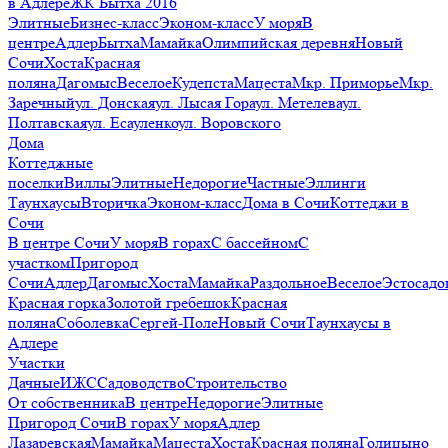
в Адлере
ЖК Бытха 2016
Элитные
Бизнес-класс
Эконом-класс
У моря
В
центре
Адлер
Бытха
Мамайка
Олимпийская деревня
Новый
Сочи
Хоста
Красная
поляна
Дагомыс
Веселое
Кудепста
Мацеста
Мкр. Приморье
Мкр.
Заречный
ул. Донская
ул. Лысая Гора
ул. Метелева
ул.
Полтавская
ул. Есауленко
ул. Воровского
Дома
Коттеджные
поселки
Виллы
Элитные
Недорогие
Частные
Эллинги
Таунхаусы
Вторичка
Эконом-класс
Дома в Сочи
Коттеджи в
Сочи
В центре Сочи
У моря
В горах
С бассейном
С
участком
Пригород
Сочи
Адлер
Дагомыс
Хоста
Мамайка
Раздольное
Веселое
Эстосадо
Красная горка
Золотой гребешок
Красная
поляна
Соболевка
Сергей-Поле
Новый Сочи
Таунхаусы в
Адлере
Участки
Дачные
ИЖС
Садоводство
Строительство
От собственника
В центре
Недорогие
Элитные
Пригород Сочи
В горах
У моря
Адлер
Лазаревская
Мамайка
Мацеста
Хоста
Красная поляна
Голицыно