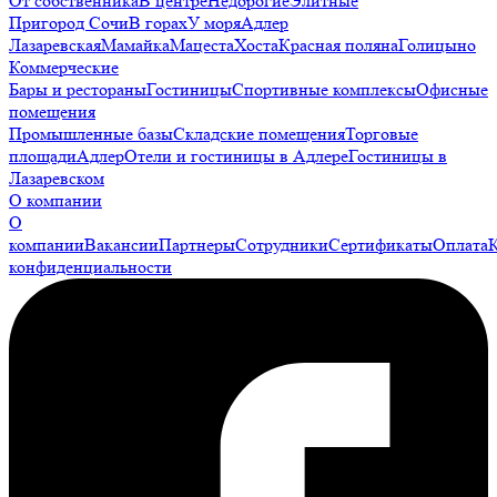
От собственника
В центре
Недорогие
Элитные
Пригород Сочи
В горах
У моря
Адлер
Лазаревская
Мамайка
Мацеста
Хоста
Красная поляна
Голицыно
Коммерческие
Бары и рестораны
Гостиницы
Спортивные комплексы
Офисные
помещения
Промышленные базы
Складские помещения
Торговые
площади
Адлер
Отели и гостиницы в Адлере
Гостиницы в
Лазаревском
О компании
О
компании
Вакансии
Партнеры
Сотрудники
Сертификаты
Оплата
конфиденциальности