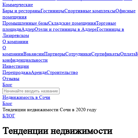
Коммерческие
Бары и рестораны
Гостиницы
Спортивные комплексы
Офисные
помещения
Промышленные базы
Складские помещения
Торговые
площади
Адлер
Отели и гостиницы в Адлере
Гостиницы в
Лазаревском
О компании
О
компании
Вакансии
Партнеры
Сотрудники
Сертификаты
Оплата
конфиденциальности
Инвестиции
Перепродажа
Аренда
Строительство
Отзывы
Блог
Недвижимость в Сочи
Блог
Тенденции недвижимости Сочи в 2020 году
БЛОГ
Тенденции недвижимости