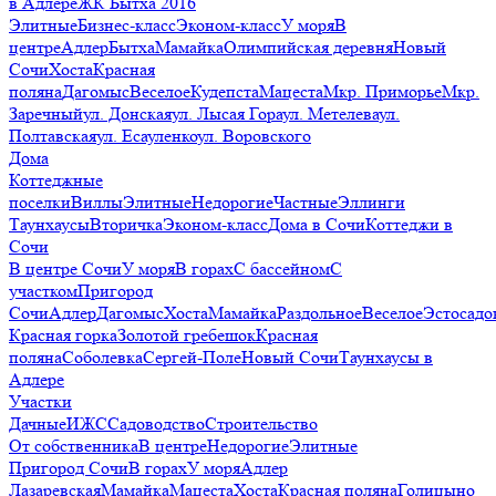
в Адлере
ЖК Бытха 2016
Элитные
Бизнес-класс
Эконом-класс
У моря
В
центре
Адлер
Бытха
Мамайка
Олимпийская деревня
Новый
Сочи
Хоста
Красная
поляна
Дагомыс
Веселое
Кудепста
Мацеста
Мкр. Приморье
Мкр.
Заречный
ул. Донская
ул. Лысая Гора
ул. Метелева
ул.
Полтавская
ул. Есауленко
ул. Воровского
Дома
Коттеджные
поселки
Виллы
Элитные
Недорогие
Частные
Эллинги
Таунхаусы
Вторичка
Эконом-класс
Дома в Сочи
Коттеджи в
Сочи
В центре Сочи
У моря
В горах
С бассейном
С
участком
Пригород
Сочи
Адлер
Дагомыс
Хоста
Мамайка
Раздольное
Веселое
Эстосадо
Красная горка
Золотой гребешок
Красная
поляна
Соболевка
Сергей-Поле
Новый Сочи
Таунхаусы в
Адлере
Участки
Дачные
ИЖС
Садоводство
Строительство
От собственника
В центре
Недорогие
Элитные
Пригород Сочи
В горах
У моря
Адлер
Лазаревская
Мамайка
Мацеста
Хоста
Красная поляна
Голицыно