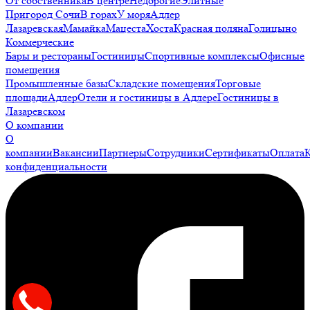
От собственника
В центре
Недорогие
Элитные
Пригород Сочи
В горах
У моря
Адлер
Лазаревская
Мамайка
Мацеста
Хоста
Красная поляна
Голицыно
Коммерческие
Бары и рестораны
Гостиницы
Спортивные комплексы
Офисные
помещения
Промышленные базы
Складские помещения
Торговые
площади
Адлер
Отели и гостиницы в Адлере
Гостиницы в
Лазаревском
О компании
О
компании
Вакансии
Партнеры
Сотрудники
Сертификаты
Оплата
конфиденциальности