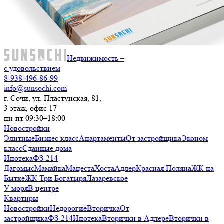
Недвижимость –
с удовольствием
8-938-496-86-99
info@sunsochi.com
г. Сочи, ул. Пластунская, 81,
3 этаж, офис 17
пн-пт 09:30–18:00
Новостройки
Элитные
Бизнес класс
Апартаменты
От застройщика
Эконом
класс
Сданные дома
Ипотека
ФЗ-214
Дагомыс
Мамайка
Мацеста
Хоста
Адлер
Красная Поляна
ЖК на
Бытхе
ЖК Три Богатыря
Лазаревское
У моря
В центре
Квартиры
Новостройки
Недорогие
Вторичка
От
застройщика
ФЗ-214
Ипотека
Вторички в Адлере
Вторички в