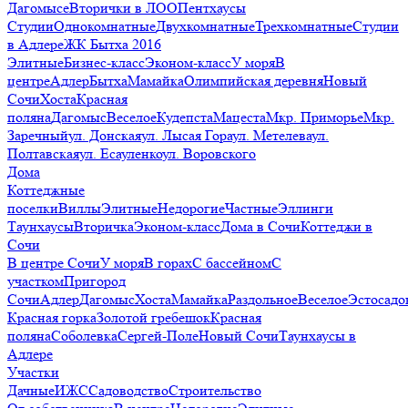
Дагомысе
Вторички в ЛОО
Пентхаусы
Студии
Однокомнатные
Двухкомнатные
Трехкомнатные
Студии
в Адлере
ЖК Бытха 2016
Элитные
Бизнес-класс
Эконом-класс
У моря
В
центре
Адлер
Бытха
Мамайка
Олимпийская деревня
Новый
Сочи
Хоста
Красная
поляна
Дагомыс
Веселое
Кудепста
Мацеста
Мкр. Приморье
Мкр.
Заречный
ул. Донская
ул. Лысая Гора
ул. Метелева
ул.
Полтавская
ул. Есауленко
ул. Воровского
Дома
Коттеджные
поселки
Виллы
Элитные
Недорогие
Частные
Эллинги
Таунхаусы
Вторичка
Эконом-класс
Дома в Сочи
Коттеджи в
Сочи
В центре Сочи
У моря
В горах
С бассейном
С
участком
Пригород
Сочи
Адлер
Дагомыс
Хоста
Мамайка
Раздольное
Веселое
Эстосадо
Красная горка
Золотой гребешок
Красная
поляна
Соболевка
Сергей-Поле
Новый Сочи
Таунхаусы в
Адлере
Участки
Дачные
ИЖС
Садоводство
Строительство