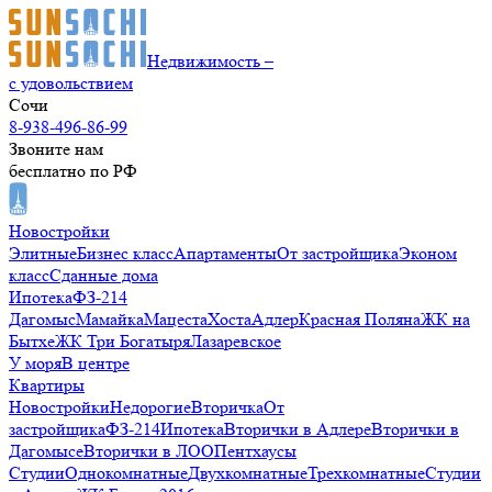
Недвижимость –
с удовольствием
Сочи
8-938-496-86-99
Звоните нам
бесплатно по РФ
Новостройки
Элитные
Бизнес класс
Апартаменты
От застройщика
Эконом
класс
Сданные дома
Ипотека
ФЗ-214
Дагомыс
Мамайка
Мацеста
Хоста
Адлер
Красная Поляна
ЖК на
Бытхе
ЖК Три Богатыря
Лазаревское
У моря
В центре
Квартиры
Новостройки
Недорогие
Вторичка
От
застройщика
ФЗ-214
Ипотека
Вторички в Адлере
Вторички в
Дагомысе
Вторички в ЛОО
Пентхаусы
Студии
Однокомнатные
Двухкомнатные
Трехкомнатные
Студии