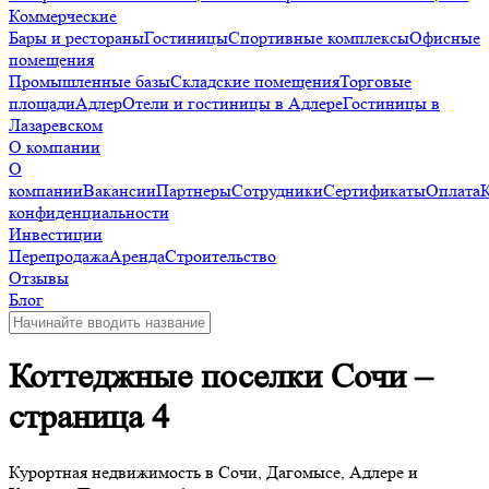
Коммерческие
Бары и рестораны
Гостиницы
Спортивные комплексы
Офисные
помещения
Промышленные базы
Складские помещения
Торговые
площади
Адлер
Отели и гостиницы в Адлере
Гостиницы в
Лазаревском
О компании
О
компании
Вакансии
Партнеры
Сотрудники
Сертификаты
Оплата
конфиденциальности
Инвестиции
Перепродажа
Аренда
Строительство
Отзывы
Блог
Коттеджные поселки Сочи –
страница 4
Курортная недвижимость в Сочи, Дагомысе, Адлере и