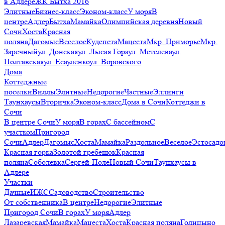
в Адлере
ЖК Бытха 2016
Элитные
Бизнес-класс
Эконом-класс
У моря
В
центре
Адлер
Бытха
Мамайка
Олимпийская деревня
Новый
Сочи
Хоста
Красная
поляна
Дагомыс
Веселое
Кудепста
Мацеста
Мкр. Приморье
Мкр.
Заречный
ул. Донская
ул. Лысая Гора
ул. Метелева
ул.
Полтавская
ул. Есауленко
ул. Воровского
Дома
Коттеджные
поселки
Виллы
Элитные
Недорогие
Частные
Эллинги
Таунхаусы
Вторичка
Эконом-класс
Дома в Сочи
Коттеджи в
Сочи
В центре Сочи
У моря
В горах
С бассейном
С
участком
Пригород
Сочи
Адлер
Дагомыс
Хоста
Мамайка
Раздольное
Веселое
Эстосадо
Красная горка
Золотой гребешок
Красная
поляна
Соболевка
Сергей-Поле
Новый Сочи
Таунхаусы в
Адлере
Участки
Дачные
ИЖС
Садоводство
Строительство
От собственника
В центре
Недорогие
Элитные
Пригород Сочи
В горах
У моря
Адлер
Лазаревская
Мамайка
Мацеста
Хоста
Красная поляна
Голицыно