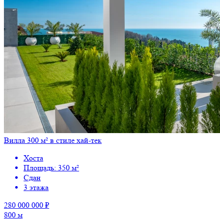
Вилла 300 м² в стиле хай-тек
Хоста
Площадь: 350 м²
Сдан
3 этажа
280 000 000 ₽
800 м