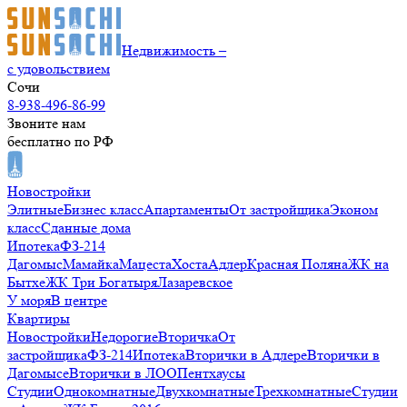
Недвижимость –
с удовольствием
Сочи
8-938-496-86-99
Звоните нам
бесплатно по РФ
Новостройки
Элитные
Бизнес класс
Апартаменты
От застройщика
Эконом
класс
Сданные дома
Ипотека
ФЗ-214
Дагомыс
Мамайка
Мацеста
Хоста
Адлер
Красная Поляна
ЖК на
Бытхе
ЖК Три Богатыря
Лазаревское
У моря
В центре
Квартиры
Новостройки
Недорогие
Вторичка
От
застройщика
ФЗ-214
Ипотека
Вторички в Адлере
Вторички в
Дагомысе
Вторички в ЛОО
Пентхаусы
Студии
Однокомнатные
Двухкомнатные
Трехкомнатные
Студии