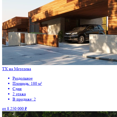
ТХ на Метелева
Раздольное
Площадь: 180 м²
Сдан
2 этажа
В продаже: 2
от 8 250 000 ₽