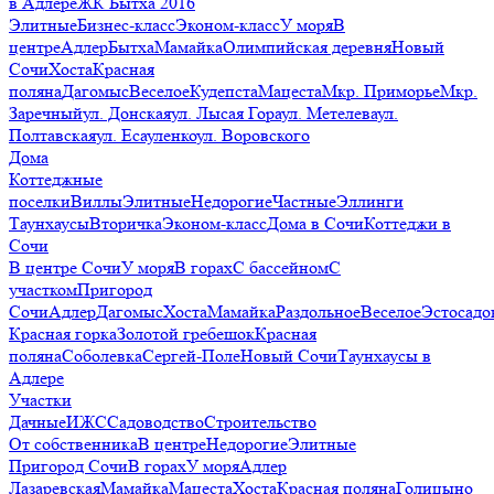
в Адлере
ЖК Бытха 2016
Элитные
Бизнес-класс
Эконом-класс
У моря
В
центре
Адлер
Бытха
Мамайка
Олимпийская деревня
Новый
Сочи
Хоста
Красная
поляна
Дагомыс
Веселое
Кудепста
Мацеста
Мкр. Приморье
Мкр.
Заречный
ул. Донская
ул. Лысая Гора
ул. Метелева
ул.
Полтавская
ул. Есауленко
ул. Воровского
Дома
Коттеджные
поселки
Виллы
Элитные
Недорогие
Частные
Эллинги
Таунхаусы
Вторичка
Эконом-класс
Дома в Сочи
Коттеджи в
Сочи
В центре Сочи
У моря
В горах
С бассейном
С
участком
Пригород
Сочи
Адлер
Дагомыс
Хоста
Мамайка
Раздольное
Веселое
Эстосадо
Красная горка
Золотой гребешок
Красная
поляна
Соболевка
Сергей-Поле
Новый Сочи
Таунхаусы в
Адлере
Участки
Дачные
ИЖС
Садоводство
Строительство
От собственника
В центре
Недорогие
Элитные
Пригород Сочи
В горах
У моря
Адлер
Лазаревская
Мамайка
Мацеста
Хоста
Красная поляна
Голицыно