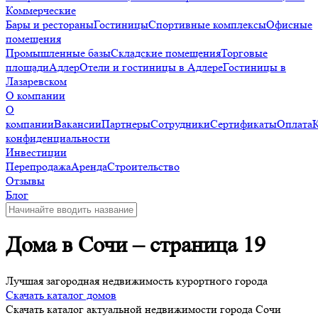
Коммерческие
Бары и рестораны
Гостиницы
Спортивные комплексы
Офисные
помещения
Промышленные базы
Складские помещения
Торговые
площади
Адлер
Отели и гостиницы в Адлере
Гостиницы в
Лазаревском
О компании
О
компании
Вакансии
Партнеры
Сотрудники
Сертификаты
Оплата
конфиденциальности
Инвестиции
Перепродажа
Аренда
Строительство
Отзывы
Блог
Дома в Сочи – страница 19
Лучшая загородная недвижимость курортного города
Скачать каталог домов
Скачать каталог актуальной недвижимости города Сочи