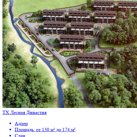
ТХ Лесная Династия
Адлер
Площадь: от 130 м² до 174 м²
Сдан