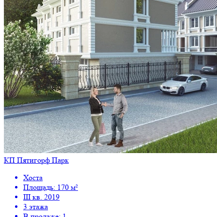
КП Пятигорф Парк
Хоста
Площадь: 170 м²
III кв. 2019
3 этажа
В продаже: 1