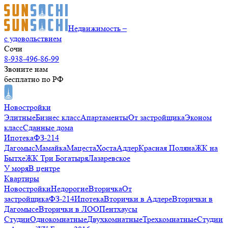
Недвижимость –
с удовольствием
Сочи
8-938-496-86-99
Звоните нам
бесплатно по РФ
Новостройки
Элитные
Бизнес класс
Апартаменты
От застройщика
Эконом
класс
Сданные дома
Ипотека
ФЗ-214
Дагомыс
Мамайка
Мацеста
Хоста
Адлер
Красная Поляна
ЖК на
Бытхе
ЖК Три Богатыря
Лазаревское
У моря
В центре
Квартиры
Новостройки
Недорогие
Вторичка
От
застройщика
ФЗ-214
Ипотека
Вторички в Адлере
Вторички в
Дагомысе
Вторички в ЛОО
Пентхаусы
Студии
Однокомнатные
Двухкомнатные
Трехкомнатные
Студии