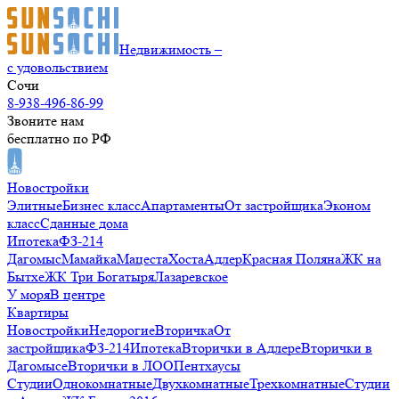
Недвижимость –
с удовольствием
Сочи
8-938-496-86-99
Звоните нам
бесплатно по РФ
Новостройки
Элитные
Бизнес класс
Апартаменты
От застройщика
Эконом
класс
Сданные дома
Ипотека
ФЗ-214
Дагомыс
Мамайка
Мацеста
Хоста
Адлер
Красная Поляна
ЖК на
Бытхе
ЖК Три Богатыря
Лазаревское
У моря
В центре
Квартиры
Новостройки
Недорогие
Вторичка
От
застройщика
ФЗ-214
Ипотека
Вторички в Адлере
Вторички в
Дагомысе
Вторички в ЛОО
Пентхаусы
Студии
Однокомнатные
Двухкомнатные
Трехкомнатные
Студии