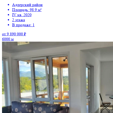
Адлерский район
Площадь: 98.9 м²
IV кв. 2020
2 этажа
В продаже: 1
от 9 890 000 ₽
6000 м