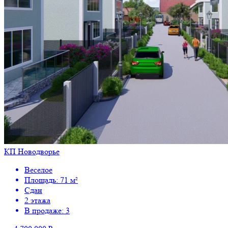
КП Новодворье
Веселое
Площадь: 71 м²
Сдан
2 этажа
В продаже: 3