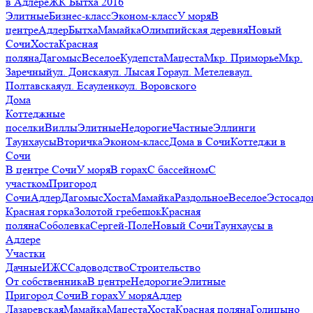
в Адлере
ЖК Бытха 2016
Элитные
Бизнес-класс
Эконом-класс
У моря
В
центре
Адлер
Бытха
Мамайка
Олимпийская деревня
Новый
Сочи
Хоста
Красная
поляна
Дагомыс
Веселое
Кудепста
Мацеста
Мкр. Приморье
Мкр.
Заречный
ул. Донская
ул. Лысая Гора
ул. Метелева
ул.
Полтавская
ул. Есауленко
ул. Воровского
Дома
Коттеджные
поселки
Виллы
Элитные
Недорогие
Частные
Эллинги
Таунхаусы
Вторичка
Эконом-класс
Дома в Сочи
Коттеджи в
Сочи
В центре Сочи
У моря
В горах
С бассейном
С
участком
Пригород
Сочи
Адлер
Дагомыс
Хоста
Мамайка
Раздольное
Веселое
Эстосадо
Красная горка
Золотой гребешок
Красная
поляна
Соболевка
Сергей-Поле
Новый Сочи
Таунхаусы в
Адлере
Участки
Дачные
ИЖС
Садоводство
Строительство
От собственника
В центре
Недорогие
Элитные
Пригород Сочи
В горах
У моря
Адлер
Лазаревская
Мамайка
Мацеста
Хоста
Красная поляна
Голицыно