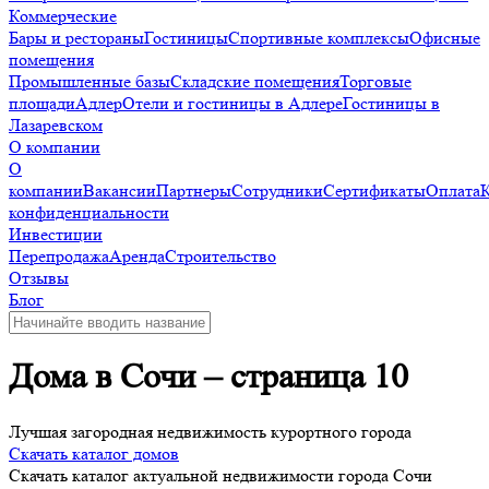
Коммерческие
Бары и рестораны
Гостиницы
Спортивные комплексы
Офисные
помещения
Промышленные базы
Складские помещения
Торговые
площади
Адлер
Отели и гостиницы в Адлере
Гостиницы в
Лазаревском
О компании
О
компании
Вакансии
Партнеры
Сотрудники
Сертификаты
Оплата
конфиденциальности
Инвестиции
Перепродажа
Аренда
Строительство
Отзывы
Блог
Дома в Сочи – страница 10
Лучшая загородная недвижимость курортного города
Скачать каталог домов
Скачать каталог актуальной недвижимости города Сочи