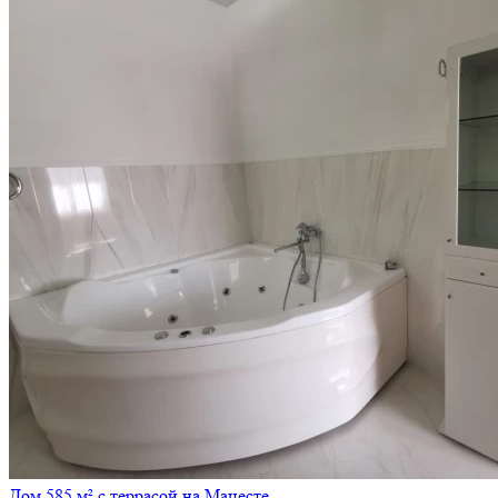
Дом 585 м² с террасой на Мацесте