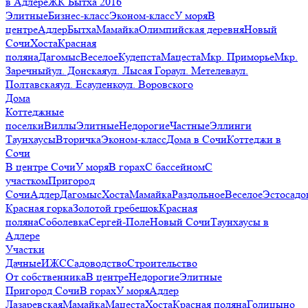
в Адлере
ЖК Бытха 2016
Элитные
Бизнес-класс
Эконом-класс
У моря
В
центре
Адлер
Бытха
Мамайка
Олимпийская деревня
Новый
Сочи
Хоста
Красная
поляна
Дагомыс
Веселое
Кудепста
Мацеста
Мкр. Приморье
Мкр.
Заречный
ул. Донская
ул. Лысая Гора
ул. Метелева
ул.
Полтавская
ул. Есауленко
ул. Воровского
Дома
Коттеджные
поселки
Виллы
Элитные
Недорогие
Частные
Эллинги
Таунхаусы
Вторичка
Эконом-класс
Дома в Сочи
Коттеджи в
Сочи
В центре Сочи
У моря
В горах
С бассейном
С
участком
Пригород
Сочи
Адлер
Дагомыс
Хоста
Мамайка
Раздольное
Веселое
Эстосадо
Красная горка
Золотой гребешок
Красная
поляна
Соболевка
Сергей-Поле
Новый Сочи
Таунхаусы в
Адлере
Участки
Дачные
ИЖС
Садоводство
Строительство
От собственника
В центре
Недорогие
Элитные
Пригород Сочи
В горах
У моря
Адлер
Лазаревская
Мамайка
Мацеста
Хоста
Красная поляна
Голицыно