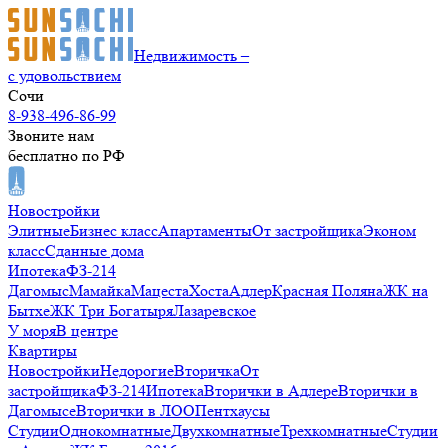
Недвижимость –
с удовольствием
Сочи
8-938-496-86-99
Звоните нам
бесплатно по РФ
Новостройки
Элитные
Бизнес класс
Апартаменты
От застройщика
Эконом
класс
Сданные дома
Ипотека
ФЗ-214
Дагомыс
Мамайка
Мацеста
Хоста
Адлер
Красная Поляна
ЖК на
Бытхе
ЖК Три Богатыря
Лазаревское
У моря
В центре
Квартиры
Новостройки
Недорогие
Вторичка
От
застройщика
ФЗ-214
Ипотека
Вторички в Адлере
Вторички в
Дагомысе
Вторички в ЛОО
Пентхаусы
Студии
Однокомнатные
Двухкомнатные
Трехкомнатные
Студии