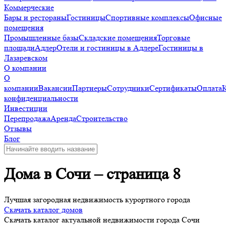
Коммерческие
Бары и рестораны
Гостиницы
Спортивные комплексы
Офисные
помещения
Промышленные базы
Складские помещения
Торговые
площади
Адлер
Отели и гостиницы в Адлере
Гостиницы в
Лазаревском
О компании
О
компании
Вакансии
Партнеры
Сотрудники
Сертификаты
Оплата
конфиденциальности
Инвестиции
Перепродажа
Аренда
Строительство
Отзывы
Блог
Дома в Сочи – страница 8
Лучшая загородная недвижимость курортного города
Скачать каталог домов
Скачать каталог актуальной недвижимости города Сочи