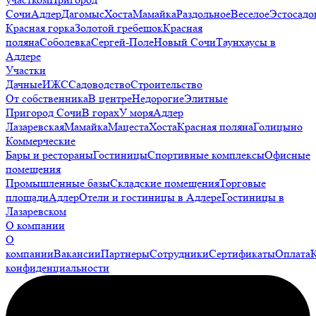
Сочи
Адлер
Дагомыс
Хоста
Мамайка
Раздольное
Веселое
Эстосадо
Красная горка
Золотой гребешок
Красная
поляна
Соболевка
Сергей-Поле
Новый Сочи
Таунхаусы в
Адлере
Участки
Дачные
ИЖС
Садоводство
Строительство
От собственника
В центре
Недорогие
Элитные
Пригород Сочи
В горах
У моря
Адлер
Лазаревская
Мамайка
Мацеста
Хоста
Красная поляна
Голицыно
Коммерческие
Бары и рестораны
Гостиницы
Спортивные комплексы
Офисные
помещения
Промышленные базы
Складские помещения
Торговые
площади
Адлер
Отели и гостиницы в Адлере
Гостиницы в
Лазаревском
О компании
О
компании
Вакансии
Партнеры
Сотрудники
Сертификаты
Оплата
конфиденциальности