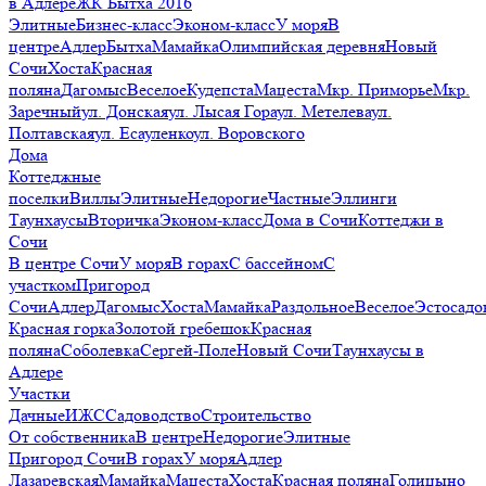
в Адлере
ЖК Бытха 2016
Элитные
Бизнес-класс
Эконом-класс
У моря
В
центре
Адлер
Бытха
Мамайка
Олимпийская деревня
Новый
Сочи
Хоста
Красная
поляна
Дагомыс
Веселое
Кудепста
Мацеста
Мкр. Приморье
Мкр.
Заречный
ул. Донская
ул. Лысая Гора
ул. Метелева
ул.
Полтавская
ул. Есауленко
ул. Воровского
Дома
Коттеджные
поселки
Виллы
Элитные
Недорогие
Частные
Эллинги
Таунхаусы
Вторичка
Эконом-класс
Дома в Сочи
Коттеджи в
Сочи
В центре Сочи
У моря
В горах
С бассейном
С
участком
Пригород
Сочи
Адлер
Дагомыс
Хоста
Мамайка
Раздольное
Веселое
Эстосадо
Красная горка
Золотой гребешок
Красная
поляна
Соболевка
Сергей-Поле
Новый Сочи
Таунхаусы в
Адлере
Участки
Дачные
ИЖС
Садоводство
Строительство
От собственника
В центре
Недорогие
Элитные
Пригород Сочи
В горах
У моря
Адлер
Лазаревская
Мамайка
Мацеста
Хоста
Красная поляна
Голицыно