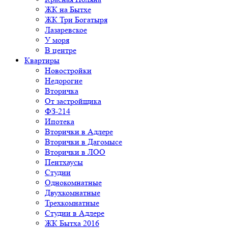
ЖК на Бытхе
ЖК Три Богатыря
Лазаревское
У моря
В центре
Квартиры
Новостройки
Недорогие
Вторичка
От застройщика
ФЗ-214
Ипотека
Вторички в Адлере
Вторички в Дагомысе
Вторички в ЛОО
Пентхаусы
Студии
Однокомнатные
Двухкомнатные
Трехкомнатные
Студии в Адлере
ЖК Бытха 2016