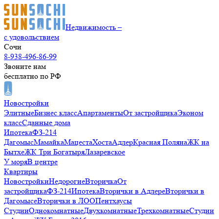
Недвижимость –
с удовольствием
Сочи
8-938-496-86-99
Звоните нам
бесплатно по РФ
Новостройки
Элитные
Бизнес класс
Апартаменты
От застройщика
Эконом
класс
Сданные дома
Ипотека
ФЗ-214
Дагомыс
Мамайка
Мацеста
Хоста
Адлер
Красная Поляна
ЖК на
Бытхе
ЖК Три Богатыря
Лазаревское
У моря
В центре
Квартиры
Новостройки
Недорогие
Вторичка
От
застройщика
ФЗ-214
Ипотека
Вторички в Адлере
Вторички в
Дагомысе
Вторички в ЛОО
Пентхаусы
Студии
Однокомнатные
Двухкомнатные
Трехкомнатные
Студии