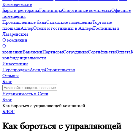
Коммерческие
Бары и рестораны
Гостиницы
Спортивные комплексы
Офисные
помещения
Промышленные базы
Складские помещения
Торговые
площади
Адлер
Отели и гостиницы в Адлере
Гостиницы в
Лазаревском
О компании
О
компании
Вакансии
Партнеры
Сотрудники
Сертификаты
Оплата
конфиденциальности
Инвестиции
Перепродажа
Аренда
Строительство
Отзывы
Блог
Недвижимость в Сочи
Блог
Как бороться с управляющей компанией
БЛОГ
Как бороться с управляющей