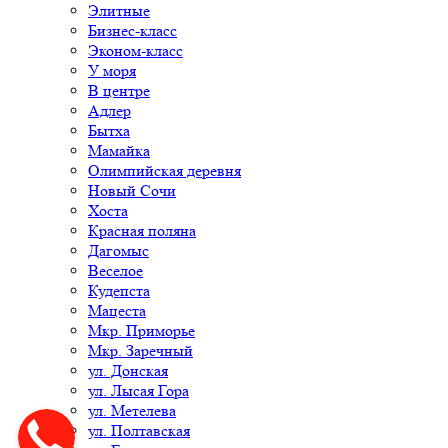
Элитные
Бизнес-класс
Эконом-класс
У моря
В центре
Адлер
Бытха
Мамайка
Олимпийская деревня
Новый Сочи
Хоста
Красная поляна
Дагомыс
Веселое
Кудепста
Мацеста
Мкр. Приморье
Мкр. Заречный
ул. Донская
ул. Лысая Гора
ул. Метелева
ул. Полтавская