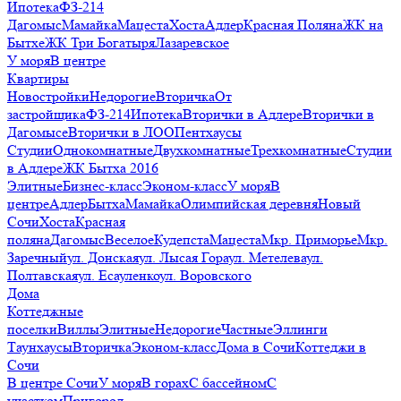
Ипотека
ФЗ-214
Дагомыс
Мамайка
Мацеста
Хоста
Адлер
Красная Поляна
ЖК на
Бытхе
ЖК Три Богатыря
Лазаревское
У моря
В центре
Квартиры
Новостройки
Недорогие
Вторичка
От
застройщика
ФЗ-214
Ипотека
Вторички в Адлере
Вторички в
Дагомысе
Вторички в ЛОО
Пентхаусы
Студии
Однокомнатные
Двухкомнатные
Трехкомнатные
Студии
в Адлере
ЖК Бытха 2016
Элитные
Бизнес-класс
Эконом-класс
У моря
В
центре
Адлер
Бытха
Мамайка
Олимпийская деревня
Новый
Сочи
Хоста
Красная
поляна
Дагомыс
Веселое
Кудепста
Мацеста
Мкр. Приморье
Мкр.
Заречный
ул. Донская
ул. Лысая Гора
ул. Метелева
ул.
Полтавская
ул. Есауленко
ул. Воровского
Дома
Коттеджные
поселки
Виллы
Элитные
Недорогие
Частные
Эллинги
Таунхаусы
Вторичка
Эконом-класс
Дома в Сочи
Коттеджи в
Сочи
В центре Сочи
У моря
В горах
С бассейном
С
участком
Пригород