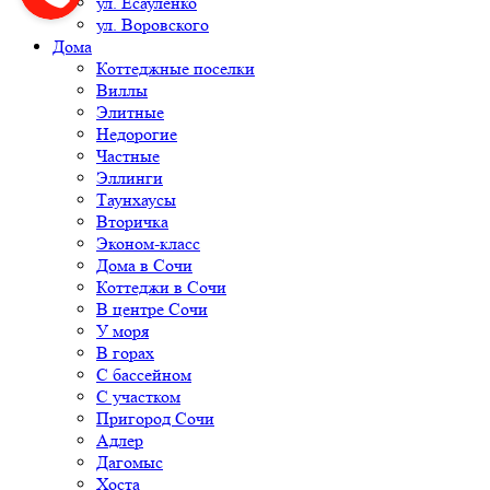
ул. Есауленко
ул. Воровского
Дома
Коттеджные поселки
Виллы
Элитные
Недорогие
Частные
Эллинги
Таунхаусы
Вторичка
Эконом-класс
Дома в Сочи
Коттеджи в Сочи
В центре Сочи
У моря
В горах
С бассейном
С участком
Пригород Сочи
Адлер
Дагомыс
Хоста