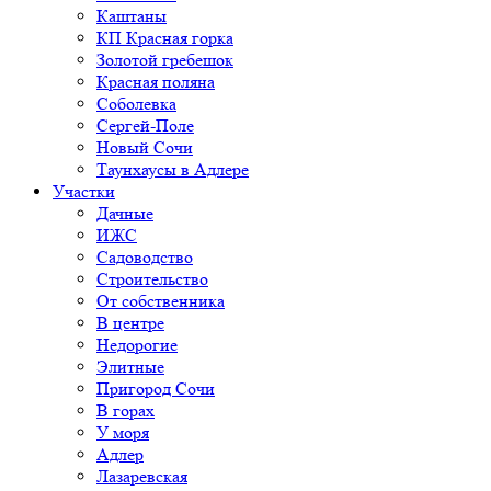
Каштаны
КП Красная горка
Золотой гребешок
Красная поляна
Соболевка
Сергей-Поле
Новый Сочи
Таунхаусы в Адлере
Участки
Дачные
ИЖС
Садоводство
Строительство
От собственника
В центре
Недорогие
Элитные
Пригород Сочи
В горах
У моря
Адлер
Лазаревская