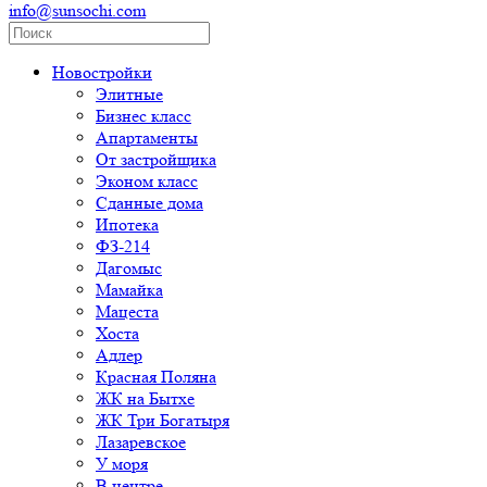
info@sunsochi.com
Новостройки
Элитные
Бизнес класс
Апартаменты
От застройщика
Эконом класс
Сданные дома
Ипотека
ФЗ-214
Дагомыс
Мамайка
Мацеста
Хоста
Адлер
Красная Поляна
ЖК на Бытхе
ЖК Три Богатыря
Лазаревское
У моря
В центре