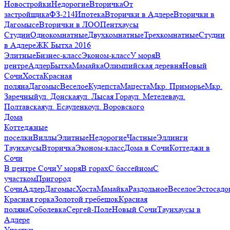
Новостройки
Недорогие
Вторичка
От
застройщика
ФЗ-214
Ипотека
Вторички в Адлере
Вторички в
Дагомысе
Вторички в ЛОО
Пентхаусы
Студии
Однокомнатные
Двухкомнатные
Трехкомнатные
Студии
в Адлере
ЖК Бытха 2016
Элитные
Бизнес-класс
Эконом-класс
У моря
В
центре
Адлер
Бытха
Мамайка
Олимпийская деревня
Новый
Сочи
Хоста
Красная
поляна
Дагомыс
Веселое
Кудепста
Мацеста
Мкр. Приморье
Мкр.
Заречный
ул. Донская
ул. Лысая Гора
ул. Метелева
ул.
Полтавская
ул. Есауленко
ул. Воровского
Дома
Коттеджные
поселки
Виллы
Элитные
Недорогие
Частные
Эллинги
Таунхаусы
Вторичка
Эконом-класс
Дома в Сочи
Коттеджи в
Сочи
В центре Сочи
У моря
В горах
С бассейном
С
участком
Пригород
Сочи
Адлер
Дагомыс
Хоста
Мамайка
Раздольное
Веселое
Эстосадо
Красная горка
Золотой гребешок
Красная
поляна
Соболевка
Сергей-Поле
Новый Сочи
Таунхаусы в
Адлере
Участки