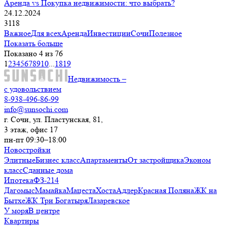
Аренда vs Покупка недвижимости: что выбрать?
24.12.2024
3118
Важное
Для всех
Аренда
Инвестиции
Сочи
Полезное
Показать больше
Показано 4 из 76
1
2
3
4
5
6
7
8
9
10
...
18
19
Недвижимость –
с удовольствием
8-938-496-86-99
info@sunsochi.com
г. Сочи, ул. Пластунская, 81,
3 этаж, офис 17
пн-пт 09:30–18:00
Новостройки
Элитные
Бизнес класс
Апартаменты
От застройщика
Эконом
класс
Сданные дома
Ипотека
ФЗ-214
Дагомыс
Мамайка
Мацеста
Хоста
Адлер
Красная Поляна
ЖК на
Бытхе
ЖК Три Богатыря
Лазаревское
У моря
В центре
Квартиры