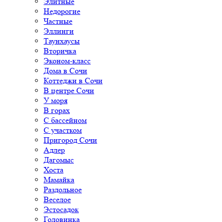
Элитные
Недорогие
Частные
Эллинги
Таунхаусы
Вторичка
Эконом-класс
Дома в Сочи
Коттеджи в Сочи
В центре Сочи
У моря
В горах
С бассейном
С участком
Пригород Сочи
Адлер
Дагомыс
Хоста
Мамайка
Раздольное
Веселое
Эстосадок
Головинка