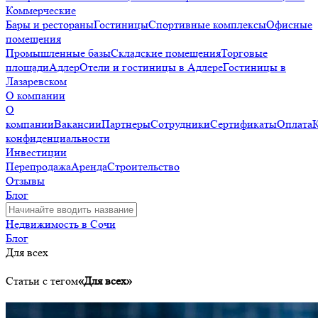
Коммерческие
Бары и рестораны
Гостиницы
Спортивные комплексы
Офисные
помещения
Промышленные базы
Складские помещения
Торговые
площади
Адлер
Отели и гостиницы в Адлере
Гостиницы в
Лазаревском
О компании
О
компании
Вакансии
Партнеры
Сотрудники
Сертификаты
Оплата
конфиденциальности
Инвестиции
Перепродажа
Аренда
Строительство
Отзывы
Блог
Недвижимость в Сочи
Блог
Для всех
Статьи с тегом
«Для всех»