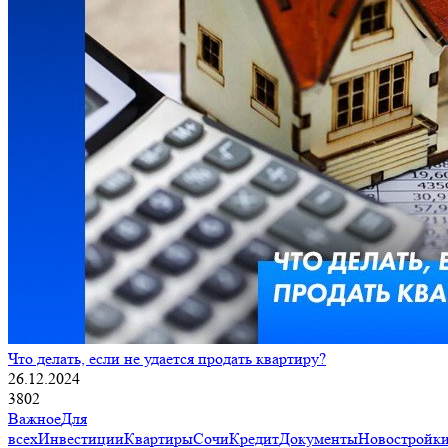
Что делать, если не удается продать квартиру?
26.12.2024
3802
Важное
Для
всех
Инвестиции
Квартиры
Сочи
Кредит
Документы
Новостройк