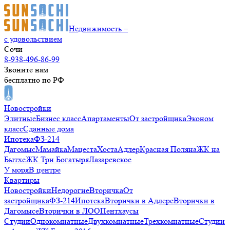
Недвижимость –
с удовольствием
Сочи
8-938-496-86-99
Звоните нам
бесплатно по РФ
Новостройки
Элитные
Бизнес класс
Апартаменты
От застройщика
Эконом
класс
Сданные дома
Ипотека
ФЗ-214
Дагомыс
Мамайка
Мацеста
Хоста
Адлер
Красная Поляна
ЖК на
Бытхе
ЖК Три Богатыря
Лазаревское
У моря
В центре
Квартиры
Новостройки
Недорогие
Вторичка
От
застройщика
ФЗ-214
Ипотека
Вторички в Адлере
Вторички в
Дагомысе
Вторички в ЛОО
Пентхаусы
Студии
Однокомнатные
Двухкомнатные
Трехкомнатные
Студии