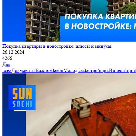
Покупка квартиры в новостройке: плюсы и минусы
26.12.2024
4266
Для
всех
Документы
Важное
Закон
Молодым
Застройщик
Инвестиции