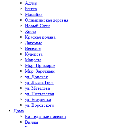
Адлер
Бытха
Мамайка
Олимпийская деревня
Новый Сочи
Хоста
Красная поляна
Дагомыс
Веселое
Кудепста
Мацеста
Мкр. Приморье
Мкр. Заречный
ул. Донская
ул. Лысая Гора
ул. Метелева
ул. Полтавская
ул. Есауленко
ул. Воровского
Дома
Коттеджные поселки
Виллы