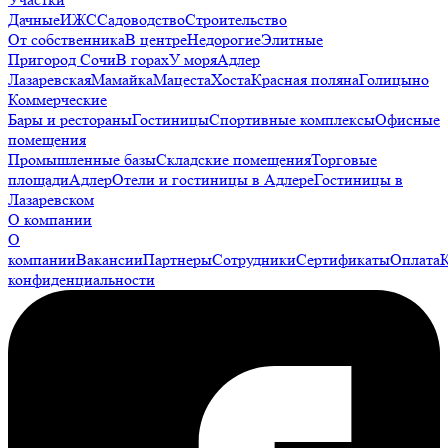
Дачные
ИЖС
Садоводство
Строительство
От собственника
В центре
Недорогие
Элитные
Пригород Сочи
В горах
У моря
Адлер
Лазаревская
Мамайка
Мацеста
Хоста
Красная поляна
Голицыно
Коммерческие
Бары и рестораны
Гостиницы
Спортивные комплексы
Офисные
помещения
Промышленные базы
Складские помещения
Торговые
площади
Адлер
Отели и гостиницы в Адлере
Гостиницы в
Лазаревском
О компании
О
компании
Вакансии
Партнеры
Сотрудники
Сертификаты
Оплата
конфиденциальности