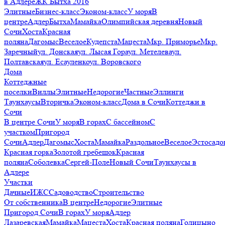
в Адлере
ЖК Бытха 2016
Элитные
Бизнес-класс
Эконом-класс
У моря
В
центре
Адлер
Бытха
Мамайка
Олимпийская деревня
Новый
Сочи
Хоста
Красная
поляна
Дагомыс
Веселое
Кудепста
Мацеста
Мкр. Приморье
Мкр.
Заречный
ул. Донская
ул. Лысая Гора
ул. Метелева
ул.
Полтавская
ул. Есауленко
ул. Воровского
Дома
Коттеджные
поселки
Виллы
Элитные
Недорогие
Частные
Эллинги
Таунхаусы
Вторичка
Эконом-класс
Дома в Сочи
Коттеджи в
Сочи
В центре Сочи
У моря
В горах
С бассейном
С
участком
Пригород
Сочи
Адлер
Дагомыс
Хоста
Мамайка
Раздольное
Веселое
Эстосадо
Красная горка
Золотой гребешок
Красная
поляна
Соболевка
Сергей-Поле
Новый Сочи
Таунхаусы в
Адлере
Участки
Дачные
ИЖС
Садоводство
Строительство
От собственника
В центре
Недорогие
Элитные
Пригород Сочи
В горах
У моря
Адлер
Лазаревская
Мамайка
Мацеста
Хоста
Красная поляна
Голицыно