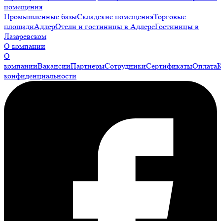
помещения
Промышленные базы
Складские помещения
Торговые
площади
Адлер
Отели и гостиницы в Адлере
Гостиницы в
Лазаревском
О компании
О
компании
Вакансии
Партнеры
Сотрудники
Сертификаты
Оплата
конфиденциальности