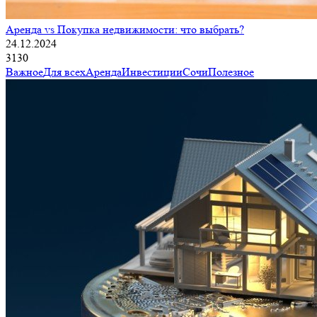
Аренда vs Покупка недвижимости: что выбрать?
24.12.2024
3130
Важное
Для всех
Аренда
Инвестиции
Сочи
Полезное