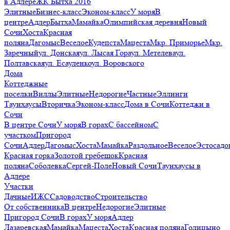
в Адлере
ЖК Бытха 2016
Элитные
Бизнес-класс
Эконом-класс
У моря
В
центре
Адлер
Бытха
Мамайка
Олимпийская деревня
Новый
Сочи
Хоста
Красная
поляна
Дагомыс
Веселое
Кудепста
Мацеста
Мкр. Приморье
Мкр.
Заречный
ул. Донская
ул. Лысая Гора
ул. Метелева
ул.
Полтавская
ул. Есауленко
ул. Воровского
Дома
Коттеджные
поселки
Виллы
Элитные
Недорогие
Частные
Эллинги
Таунхаусы
Вторичка
Эконом-класс
Дома в Сочи
Коттеджи в
Сочи
В центре Сочи
У моря
В горах
С бассейном
С
участком
Пригород
Сочи
Адлер
Дагомыс
Хоста
Мамайка
Раздольное
Веселое
Эстосадо
Красная горка
Золотой гребешок
Красная
поляна
Соболевка
Сергей-Поле
Новый Сочи
Таунхаусы в
Адлере
Участки
Дачные
ИЖС
Садоводство
Строительство
От собственника
В центре
Недорогие
Элитные
Пригород Сочи
В горах
У моря
Адлер
Лазаревская
Мамайка
Мацеста
Хоста
Красная поляна
Голицыно