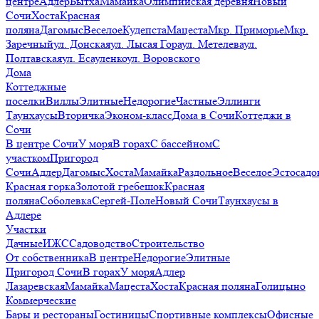
центре
Адлер
Бытха
Мамайка
Олимпийская деревня
Новый
Сочи
Хоста
Красная
поляна
Дагомыс
Веселое
Кудепста
Мацеста
Мкр. Приморье
Мкр.
Заречный
ул. Донская
ул. Лысая Гора
ул. Метелева
ул.
Полтавская
ул. Есауленко
ул. Воровского
Дома
Коттеджные
поселки
Виллы
Элитные
Недорогие
Частные
Эллинги
Таунхаусы
Вторичка
Эконом-класс
Дома в Сочи
Коттеджи в
Сочи
В центре Сочи
У моря
В горах
С бассейном
С
участком
Пригород
Сочи
Адлер
Дагомыс
Хоста
Мамайка
Раздольное
Веселое
Эстосадо
Красная горка
Золотой гребешок
Красная
поляна
Соболевка
Сергей-Поле
Новый Сочи
Таунхаусы в
Адлере
Участки
Дачные
ИЖС
Садоводство
Строительство
От собственника
В центре
Недорогие
Элитные
Пригород Сочи
В горах
У моря
Адлер
Лазаревская
Мамайка
Мацеста
Хоста
Красная поляна
Голицыно
Коммерческие
Бары и рестораны
Гостиницы
Спортивные комплексы
Офисные