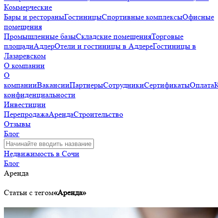
Коммерческие
Бары и рестораны
Гостиницы
Спортивные комплексы
Офисные
помещения
Промышленные базы
Складские помещения
Торговые
площади
Адлер
Отели и гостиницы в Адлере
Гостиницы в
Лазаревском
О компании
О
компании
Вакансии
Партнеры
Сотрудники
Сертификаты
Оплата
конфиденциальности
Инвестиции
Перепродажа
Аренда
Строительство
Отзывы
Блог
Недвижимость в Сочи
Блог
Аренда
Статьи с тегом
«Аренда»