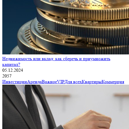
Недвижимость или вклад: как сберечь и приумножить
капитал?
05.12.2024
2057
Инвестиции
Аренда
Важное
VIP
Для всех
Квартиры
Коммерция