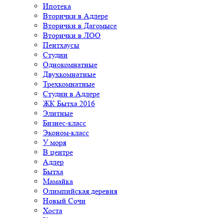
Ипотека
Вторички в Адлере
Вторички в Дагомысе
Вторички в ЛОО
Пентхаусы
Студии
Однокомнатные
Двухкомнатные
Трехкомнатные
Студии в Адлере
ЖК Бытха 2016
Элитные
Бизнес-класс
Эконом-класс
У моря
В центре
Адлер
Бытха
Мамайка
Олимпийская деревня
Новый Сочи
Хоста