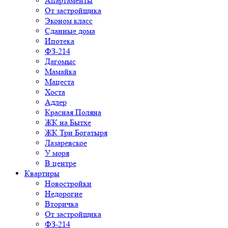
Апартаменты
От застройщика
Эконом класс
Сданные дома
Ипотека
ФЗ-214
Дагомыс
Мамайка
Мацеста
Хоста
Адлер
Красная Поляна
ЖК на Бытхе
ЖК Три Богатыря
Лазаревское
У моря
В центре
Квартиры
Новостройки
Недорогие
Вторичка
От застройщика
ФЗ-214