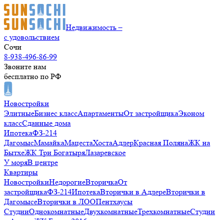
Недвижимость –
с удовольствием
Сочи
8-938-496-86-99
Звоните нам
бесплатно по РФ
Новостройки
Элитные
Бизнес класс
Апартаменты
От застройщика
Эконом
класс
Сданные дома
Ипотека
ФЗ-214
Дагомыс
Мамайка
Мацеста
Хоста
Адлер
Красная Поляна
ЖК на
Бытхе
ЖК Три Богатыря
Лазаревское
У моря
В центре
Квартиры
Новостройки
Недорогие
Вторичка
От
застройщика
ФЗ-214
Ипотека
Вторички в Адлере
Вторички в
Дагомысе
Вторички в ЛОО
Пентхаусы
Студии
Однокомнатные
Двухкомнатные
Трехкомнатные
Студии