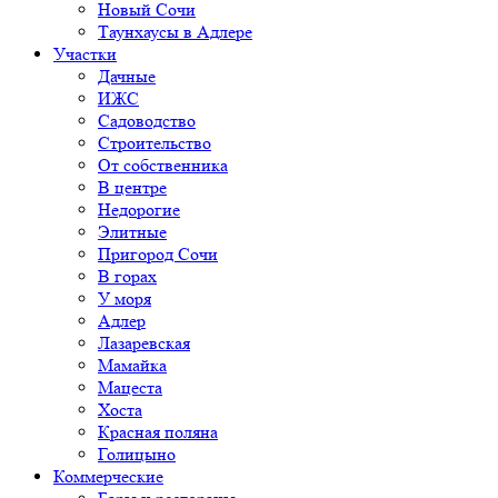
Новый Сочи
Таунхаусы в Адлере
Участки
Дачные
ИЖС
Садоводство
Строительство
От собственника
В центре
Недорогие
Элитные
Пригород Сочи
В горах
У моря
Адлер
Лазаревская
Мамайка
Мацеста
Хоста
Красная поляна
Голицыно
Коммерческие