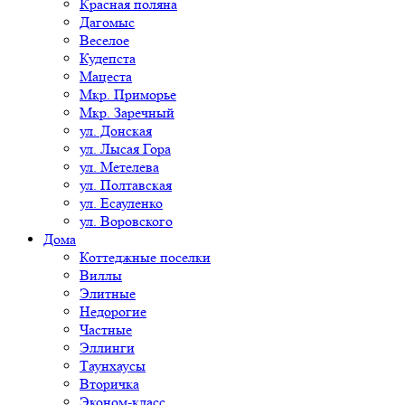
Красная поляна
Дагомыс
Веселое
Кудепста
Мацеста
Мкр. Приморье
Мкр. Заречный
ул. Донская
ул. Лысая Гора
ул. Метелева
ул. Полтавская
ул. Есауленко
ул. Воровского
Дома
Коттеджные поселки
Виллы
Элитные
Недорогие
Частные
Эллинги
Таунхаусы
Вторичка
Эконом-класс