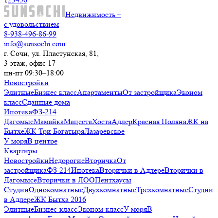
Недвижимость –
с удовольствием
8-938-496-86-99
info@sunsochi.com
г. Сочи, ул. Пластунская, 81,
3 этаж, офис 17
пн-пт 09:30–18:00
Новостройки
Элитные
Бизнес класс
Апартаменты
От застройщика
Эконом
класс
Сданные дома
Ипотека
ФЗ-214
Дагомыс
Мамайка
Мацеста
Хоста
Адлер
Красная Поляна
ЖК на
Бытхе
ЖК Три Богатыря
Лазаревское
У моря
В центре
Квартиры
Новостройки
Недорогие
Вторичка
От
застройщика
ФЗ-214
Ипотека
Вторички в Адлере
Вторички в
Дагомысе
Вторички в ЛОО
Пентхаусы
Студии
Однокомнатные
Двухкомнатные
Трехкомнатные
Студии
в Адлере
ЖК Бытха 2016
Элитные
Бизнес-класс
Эконом-класс
У моря
В