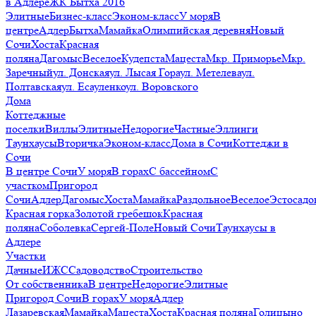
в Адлере
ЖК Бытха 2016
Элитные
Бизнес-класс
Эконом-класс
У моря
В
центре
Адлер
Бытха
Мамайка
Олимпийская деревня
Новый
Сочи
Хоста
Красная
поляна
Дагомыс
Веселое
Кудепста
Мацеста
Мкр. Приморье
Мкр.
Заречный
ул. Донская
ул. Лысая Гора
ул. Метелева
ул.
Полтавская
ул. Есауленко
ул. Воровского
Дома
Коттеджные
поселки
Виллы
Элитные
Недорогие
Частные
Эллинги
Таунхаусы
Вторичка
Эконом-класс
Дома в Сочи
Коттеджи в
Сочи
В центре Сочи
У моря
В горах
С бассейном
С
участком
Пригород
Сочи
Адлер
Дагомыс
Хоста
Мамайка
Раздольное
Веселое
Эстосадо
Красная горка
Золотой гребешок
Красная
поляна
Соболевка
Сергей-Поле
Новый Сочи
Таунхаусы в
Адлере
Участки
Дачные
ИЖС
Садоводство
Строительство
От собственника
В центре
Недорогие
Элитные
Пригород Сочи
В горах
У моря
Адлер
Лазаревская
Мамайка
Мацеста
Хоста
Красная поляна
Голицыно