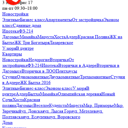
3 этаж, офис 17
пн-пт 09:30–18:00
Новостройки
Элитные
Бизнес класс
Апартаменты
От застройщика
Эконом
класс
Сданные дома
Ипотека
ФЗ-214
Дагомыс
Мамайка
Мацеста
Хоста
Адлер
Красная Поляна
ЖК на
Бытхе
ЖК Три Богатыря
Лазаревское
У моря
В центре
Квартиры
Новостройки
Недорогие
Вторичка
От
застройщика
ФЗ-214
Ипотека
Вторички в Адлере
Вторички в
Дагомысе
Вторички в ЛОО
Пентхаусы
Студии
Однокомнатные
Двухкомнатные
Трехкомнатные
Студии
в Адлере
ЖК Бытха 2016
Элитные
Бизнес-класс
Эконом-класс
У моря
В
центре
Адлер
Бытха
Мамайка
Олимпийская деревня
Новый
Сочи
Хоста
Красная
поляна
Дагомыс
Веселое
Кудепста
Мацеста
Мкр. Приморье
Мкр.
Заречный
ул. Донская
ул. Лысая Гора
ул. Метелева
ул.
Полтавская
ул. Есауленко
ул. Воровского
Дома