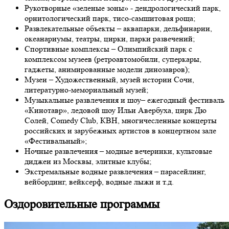
Рукотворные «зеленые зоны» - дендрологический парк,
орнитологический парк, тисо-самшитовая роща;
Развлекательные объекты – аквапарки, дельфинарии,
океанариумы, театры, цирки, парки развечений;
Спортивные комплексы – Олимпийский парк с
комплексом музеев (ретроавтомобили, суперкары,
гаджеты, анимированные модели динозавров);
Музеи – Художественный, музей истории Сочи,
литературно-мемориальный музей;
Музыкальные развлечения и шоу– ежегодный фестиваль
«Кинотавр», ледовой шоу Ильи Авербуха, цирк Дю
Солей, Comedy Club, КВН, многичесленные концерты
российских и зарубежных артистов в концертном зале
«Фестивальный»;
Ночные развлечения – модные вечеринки, культовые
диджеи из Москвы, элитные клубы;
Экстремальные водные развлечения – парасейлинг,
вейбординг, вейксерф, водные лыжи и т.д.
Оздоровительные программы