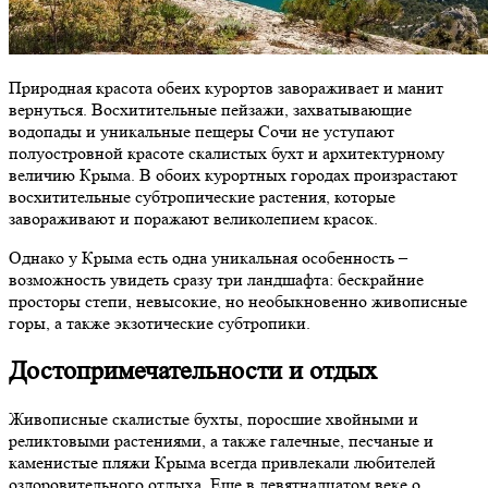
Природная красота обеих курортов завораживает и манит
вернуться. Восхитительные пейзажи, захватывающие
водопады и уникальные пещеры Сочи не уступают
полуостровной красоте скалистых бухт и архитектурному
величию Крыма. В обоих курортных городах произрастают
восхитительные субтропические растения, которые
завораживают и поражают великолепием красок.
Однако у Крыма есть одна уникальная особенность –
возможность увидеть сразу три ландшафта: бескрайние
просторы степи, невысокие, но необыкновенно живописные
горы, а также экзотические субтропики.
Достопримечательности и отдых
Живописные скалистые бухты, поросшие хвойными и
реликтовыми растениями, а также галечные, песчаные и
каменистые пляжи Крыма всегда привлекали любителей
оздоровительного отдыха. Еще в девятнадцатом веке о