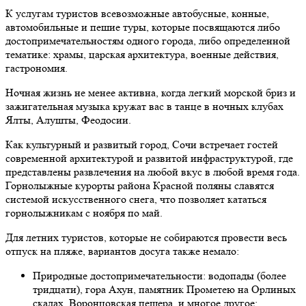
К услугам туристов всевозможные автобусные, конные,
автомобильные и пешие туры, которые посвящаются либо
достопримечательностям одного города, либо определенной
тематике: храмы, царская архитектура, военные действия,
гастрономия.
Ночная жизнь не менее активна, когда легкий морской бриз и
зажигательная музыка кружат вас в танце в ночных клубах
Ялты, Алушты, Феодосии.
Как культурный и развитый город, Сочи встречает гостей
современной архитектурой и развитой инфраструктурой, где
представлены развлечения на любой вкус в любой время года.
Горнолыжные курорты района Красной поляны славятся
системой искусственного снега, что позволяет кататься
горнолыжникам с ноября по май.
Для летних туристов, которые не собираются провести весь
отпуск на пляже, вариантов досуга также немало:
Природные достопримечательности: водопады (более
тридцати), гора Ахун, памятник Прометею на Орлиных
скалах, Воронцовская пещера, и многое другое;