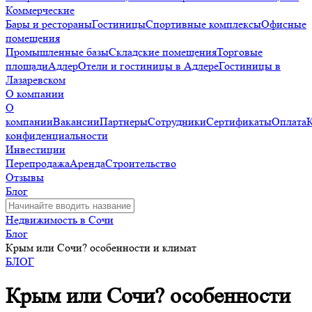
Коммерческие
Бары и рестораны
Гостиницы
Спортивные комплексы
Офисные
помещения
Промышленные базы
Складские помещения
Торговые
площади
Адлер
Отели и гостиницы в Адлере
Гостиницы в
Лазаревском
О компании
О
компании
Вакансии
Партнеры
Сотрудники
Сертификаты
Оплата
конфиденциальности
Инвестиции
Перепродажа
Аренда
Строительство
Отзывы
Блог
Недвижимость в Сочи
Блог
Крым или Сочи? особенности и климат
БЛОГ
Крым или Сочи? особенности