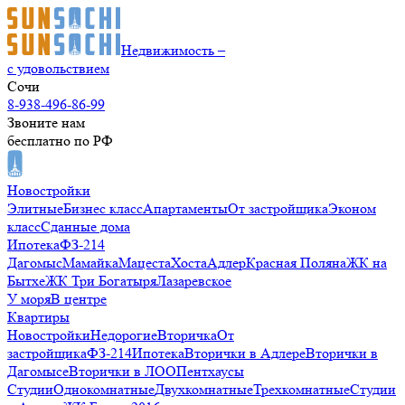
Недвижимость –
с удовольствием
Сочи
8-938-496-86-99
Звоните нам
бесплатно по РФ
Новостройки
Элитные
Бизнес класс
Апартаменты
От застройщика
Эконом
класс
Сданные дома
Ипотека
ФЗ-214
Дагомыс
Мамайка
Мацеста
Хоста
Адлер
Красная Поляна
ЖК на
Бытхе
ЖК Три Богатыря
Лазаревское
У моря
В центре
Квартиры
Новостройки
Недорогие
Вторичка
От
застройщика
ФЗ-214
Ипотека
Вторички в Адлере
Вторички в
Дагомысе
Вторички в ЛОО
Пентхаусы
Студии
Однокомнатные
Двухкомнатные
Трехкомнатные
Студии