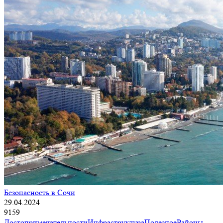
Безопасность в Сочи
29.04.2024
9159
Достопримечательности
Инфраструктура
Полезное
Районы