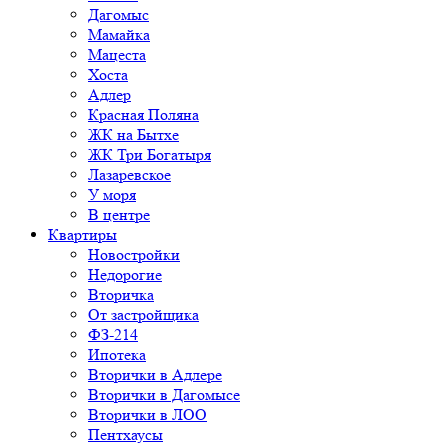
Дагомыс
Мамайка
Мацеста
Хоста
Адлер
Красная Поляна
ЖК на Бытхе
ЖК Три Богатыря
Лазаревское
У моря
В центре
Квартиры
Новостройки
Недорогие
Вторичка
От застройщика
ФЗ-214
Ипотека
Вторички в Адлере
Вторички в Дагомысе
Вторички в ЛОО
Пентхаусы