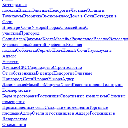
Коттеджные
поселки
Виллы
Элитные
Недорогие
Частные
Эллинги
Таунхаусы
Вторичка
Эконом-класс
Дома в Сочи
Коттеджи в
Сочи
В центре Сочи
У моря
В горах
С бассейном
С
участком
Пригород
Сочи
Адлер
Дагомыс
Хоста
Мамайка
Раздольное
Веселое
Эстосадо
Красная горка
Золотой гребешок
Красная
поляна
Соболевка
Сергей-Поле
Новый Сочи
Таунхаусы в
Адлере
Участки
Дачные
ИЖС
Садоводство
Строительство
От собственника
В центре
Недорогие
Элитные
Пригород Сочи
В горах
У моря
Адлер
Лазаревская
Мамайка
Мацеста
Хоста
Красная поляна
Голицыно
Коммерческие
Бары и рестораны
Гостиницы
Спортивные комплексы
Офисные
помещения
Промышленные базы
Складские помещения
Торговые
площади
Адлер
Отели и гостиницы в Адлере
Гостиницы в
Лазаревском
О компании