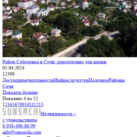
Район Соболевка в Сочи: перспектива для жизни
05.04.2024
12398
Достопримечательности
Инфраструктура
Полезное
Районы
Сочи
Показать больше
Показано 4 из 52
1
2
3
4
5
6
7
8
9
10
11
12
13
Недвижимость –
с удовольствием
8-938-496-86-99
info@sunsochi.com