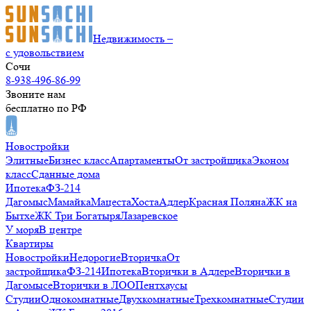
Недвижимость –
с удовольствием
Сочи
8-938-496-86-99
Звоните нам
бесплатно по РФ
Новостройки
Элитные
Бизнес класс
Апартаменты
От застройщика
Эконом
класс
Сданные дома
Ипотека
ФЗ-214
Дагомыс
Мамайка
Мацеста
Хоста
Адлер
Красная Поляна
ЖК на
Бытхе
ЖК Три Богатыря
Лазаревское
У моря
В центре
Квартиры
Новостройки
Недорогие
Вторичка
От
застройщика
ФЗ-214
Ипотека
Вторички в Адлере
Вторички в
Дагомысе
Вторички в ЛОО
Пентхаусы
Студии
Однокомнатные
Двухкомнатные
Трехкомнатные
Студии