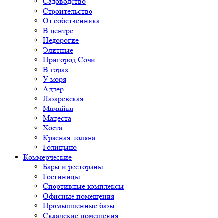
Садоводство
Строительство
От собственника
В центре
Недорогие
Элитные
Пригород Сочи
В горах
У моря
Адлер
Лазаревская
Мамайка
Мацеста
Хоста
Красная поляна
Голицыно
Коммерческие
Бары и рестораны
Гостиницы
Спортивные комплексы
Офисные помещения
Промышленные базы
Складские помещения