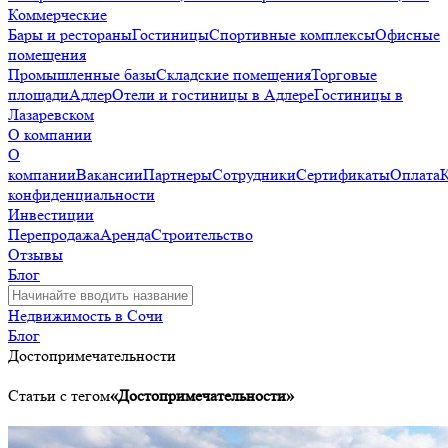
Коммерческие
Бары и рестораны
Гостиницы
Спортивные комплексы
Офисные
помещения
Промышленные базы
Складские помещения
Торговые
площади
Адлер
Отели и гостиницы в Адлере
Гостиницы в
Лазаревском
О компании
О
компании
Вакансии
Партнеры
Сотрудники
Сертификаты
Оплата
конфиденциальности
Инвестиции
Перепродажа
Аренда
Строительство
Отзывы
Блог
Недвижимость в Сочи
Блог
Достопримечательности
Статьи с тегом
«Достопримечательности»