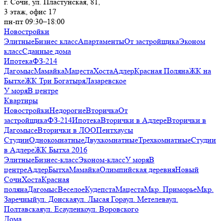
г. Сочи, ул. Пластунская, 81,
3 этаж, офис 17
пн-пт 09:30–18:00
Новостройки
Элитные
Бизнес класс
Апартаменты
От застройщика
Эконом
класс
Сданные дома
Ипотека
ФЗ-214
Дагомыс
Мамайка
Мацеста
Хоста
Адлер
Красная Поляна
ЖК на
Бытхе
ЖК Три Богатыря
Лазаревское
У моря
В центре
Квартиры
Новостройки
Недорогие
Вторичка
От
застройщика
ФЗ-214
Ипотека
Вторички в Адлере
Вторички в
Дагомысе
Вторички в ЛОО
Пентхаусы
Студии
Однокомнатные
Двухкомнатные
Трехкомнатные
Студии
в Адлере
ЖК Бытха 2016
Элитные
Бизнес-класс
Эконом-класс
У моря
В
центре
Адлер
Бытха
Мамайка
Олимпийская деревня
Новый
Сочи
Хоста
Красная
поляна
Дагомыс
Веселое
Кудепста
Мацеста
Мкр. Приморье
Мкр.
Заречный
ул. Донская
ул. Лысая Гора
ул. Метелева
ул.
Полтавская
ул. Есауленко
ул. Воровского
Дома