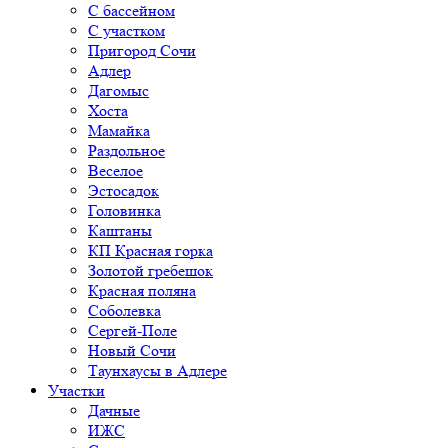
С бассейном
С участком
Пригород Сочи
Адлер
Дагомыс
Хоста
Мамайка
Раздольное
Веселое
Эстосадок
Головинка
Каштаны
КП Красная горка
Золотой гребешок
Красная поляна
Соболевка
Сергей-Поле
Новый Сочи
Таунхаусы в Адлере
Участки
Дачные
ИЖС