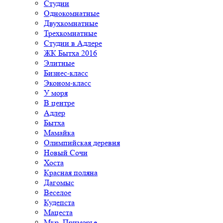
Студии
Однокомнатные
Двухкомнатные
Трехкомнатные
Студии в Адлере
ЖК Бытха 2016
Элитные
Бизнес-класс
Эконом-класс
У моря
В центре
Адлер
Бытха
Мамайка
Олимпийская деревня
Новый Сочи
Хоста
Красная поляна
Дагомыс
Веселое
Кудепста
Мацеста
Мкр. Приморье