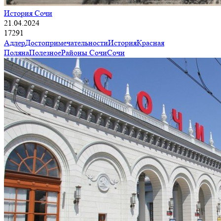
История Сочи
21.04.2024
17291
Адлер
Достопримечательности
История
Красная
Поляна
Полезное
Районы Сочи
Сочи