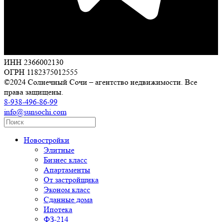
ИНН 2366002130
ОГРН 1182375012555
©2024 Солнечный Сочи – агентство недвижимости. Все
права защищены.
8-938-496-86-99
info@sunsochi.com
Новостройки
Элитные
Бизнес класс
Апартаменты
От застройщика
Эконом класс
Сданные дома
Ипотека
ФЗ-214