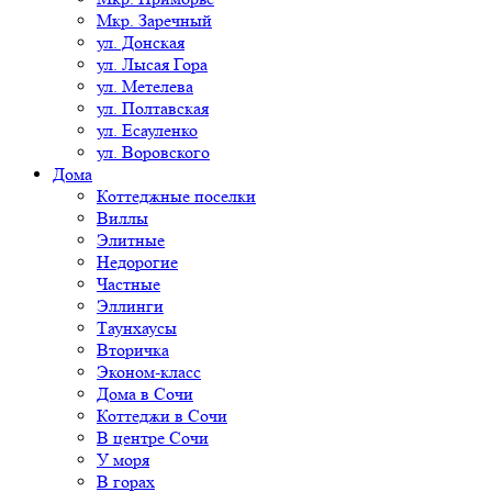
Мкр. Заречный
ул. Донская
ул. Лысая Гора
ул. Метелева
ул. Полтавская
ул. Есауленко
ул. Воровского
Дома
Коттеджные поселки
Виллы
Элитные
Недорогие
Частные
Эллинги
Таунхаусы
Вторичка
Эконом-класс
Дома в Сочи
Коттеджи в Сочи
В центре Сочи
У моря
В горах