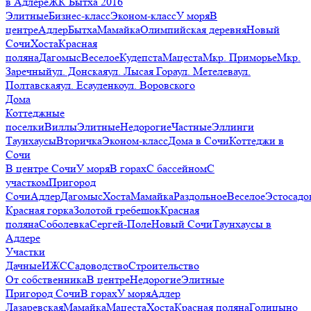
в Адлере
ЖК Бытха 2016
Элитные
Бизнес-класс
Эконом-класс
У моря
В
центре
Адлер
Бытха
Мамайка
Олимпийская деревня
Новый
Сочи
Хоста
Красная
поляна
Дагомыс
Веселое
Кудепста
Мацеста
Мкр. Приморье
Мкр.
Заречный
ул. Донская
ул. Лысая Гора
ул. Метелева
ул.
Полтавская
ул. Есауленко
ул. Воровского
Дома
Коттеджные
поселки
Виллы
Элитные
Недорогие
Частные
Эллинги
Таунхаусы
Вторичка
Эконом-класс
Дома в Сочи
Коттеджи в
Сочи
В центре Сочи
У моря
В горах
С бассейном
С
участком
Пригород
Сочи
Адлер
Дагомыс
Хоста
Мамайка
Раздольное
Веселое
Эстосадо
Красная горка
Золотой гребешок
Красная
поляна
Соболевка
Сергей-Поле
Новый Сочи
Таунхаусы в
Адлере
Участки
Дачные
ИЖС
Садоводство
Строительство
От собственника
В центре
Недорогие
Элитные
Пригород Сочи
В горах
У моря
Адлер
Лазаревская
Мамайка
Мацеста
Хоста
Красная поляна
Голицыно