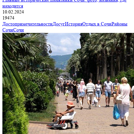
находится
10.02.2024
19474
Достопримечательности
Досуг
История
Отдых в Сочи
Районы
Сочи
Сочи