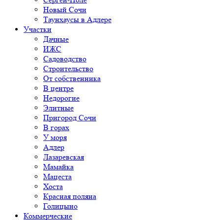
Новый Сочи
Таунхаусы в Адлере
Участки
Дачные
ИЖС
Садоводство
Строительство
От собственника
В центре
Недорогие
Элитные
Пригород Сочи
В горах
У моря
Адлер
Лазаревская
Мамайка
Мацеста
Хоста
Красная поляна
Голицыно
Коммерческие