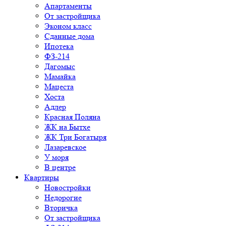
Апартаменты
От застройщика
Эконом класс
Сданные дома
Ипотека
ФЗ-214
Дагомыс
Мамайка
Мацеста
Хоста
Адлер
Красная Поляна
ЖК на Бытхе
ЖК Три Богатыря
Лазаревское
У моря
В центре
Квартиры
Новостройки
Недорогие
Вторичка
От застройщика