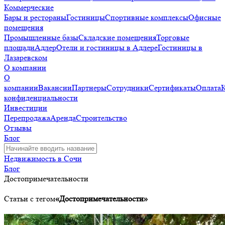
Коммерческие
Бары и рестораны
Гостиницы
Спортивные комплексы
Офисные
помещения
Промышленные базы
Складские помещения
Торговые
площади
Адлер
Отели и гостиницы в Адлере
Гостиницы в
Лазаревском
О компании
О
компании
Вакансии
Партнеры
Сотрудники
Сертификаты
Оплата
конфиденциальности
Инвестиции
Перепродажа
Аренда
Строительство
Отзывы
Блог
Недвижимость в Сочи
Блог
Достопримечательности
Статьи с тегом
«Достопримечательности»