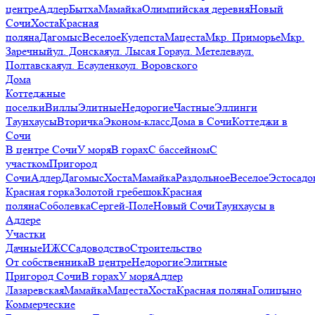
центре
Адлер
Бытха
Мамайка
Олимпийская деревня
Новый
Сочи
Хоста
Красная
поляна
Дагомыс
Веселое
Кудепста
Мацеста
Мкр. Приморье
Мкр.
Заречный
ул. Донская
ул. Лысая Гора
ул. Метелева
ул.
Полтавская
ул. Есауленко
ул. Воровского
Дома
Коттеджные
поселки
Виллы
Элитные
Недорогие
Частные
Эллинги
Таунхаусы
Вторичка
Эконом-класс
Дома в Сочи
Коттеджи в
Сочи
В центре Сочи
У моря
В горах
С бассейном
С
участком
Пригород
Сочи
Адлер
Дагомыс
Хоста
Мамайка
Раздольное
Веселое
Эстосадо
Красная горка
Золотой гребешок
Красная
поляна
Соболевка
Сергей-Поле
Новый Сочи
Таунхаусы в
Адлере
Участки
Дачные
ИЖС
Садоводство
Строительство
От собственника
В центре
Недорогие
Элитные
Пригород Сочи
В горах
У моря
Адлер
Лазаревская
Мамайка
Мацеста
Хоста
Красная поляна
Голицыно
Коммерческие