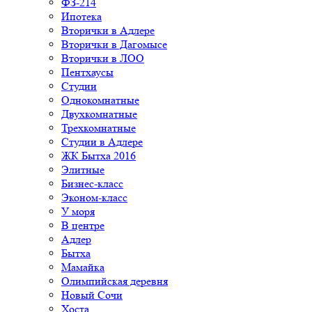
ФЗ-214
Ипотека
Вторички в Адлере
Вторички в Дагомысе
Вторички в ЛОО
Пентхаусы
Студии
Однокомнатные
Двухкомнатные
Трехкомнатные
Студии в Адлере
ЖК Бытха 2016
Элитные
Бизнес-класс
Эконом-класс
У моря
В центре
Адлер
Бытха
Мамайка
Олимпийская деревня
Новый Сочи
Хоста