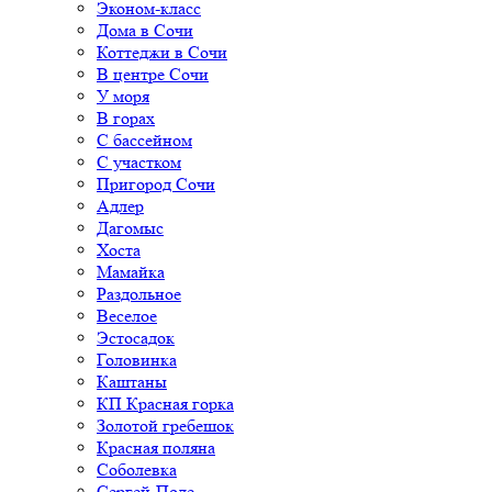
Эконом-класс
Дома в Сочи
Коттеджи в Сочи
В центре Сочи
У моря
В горах
С бассейном
С участком
Пригород Сочи
Адлер
Дагомыс
Хоста
Мамайка
Раздольное
Веселое
Эстосадок
Головинка
Каштаны
КП Красная горка
Золотой гребешок
Красная поляна
Соболевка
Сергей-Поле