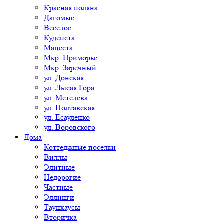
Красная поляна
Дагомыс
Веселое
Кудепста
Мацеста
Мкр. Приморье
Мкр. Заречный
ул. Донская
ул. Лысая Гора
ул. Метелева
ул. Полтавская
ул. Есауленко
ул. Воровского
Дома
Коттеджные поселки
Виллы
Элитные
Недорогие
Частные
Эллинги
Таунхаусы
Вторичка