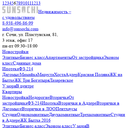
1
2
3
4
5
6
7
8
9
10
11
12
13
Недвижимость –
с удовольствием
8-938-496-86-99
info@sunsochi.com
г. Сочи, ул. Пластунская, 81,
3 этаж, офис 17
пн-пт 09:30–18:00
Новостройки
Элитные
Бизнес класс
Апартаменты
От застройщика
Эконом
класс
Сданные дома
Ипотека
ФЗ-214
Дагомыс
Мамайка
Мацеста
Хоста
Адлер
Красная Поляна
ЖК на
Бытхе
ЖК Три Богатыря
Лазаревское
У моря
В центре
Квартиры
Новостройки
Недорогие
Вторичка
От
застройщика
ФЗ-214
Ипотека
Вторички в Адлере
Вторички в
Дагомысе
Вторички в ЛОО
Пентхаусы
Студии
Однокомнатные
Двухкомнатные
Трехкомнатные
Студии
в Адлере
ЖК Бытха 2016
Элитные
Бизнес-класс
Эконом-класс
У моря
В