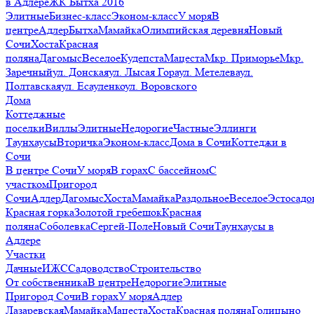
в Адлере
ЖК Бытха 2016
Элитные
Бизнес-класс
Эконом-класс
У моря
В
центре
Адлер
Бытха
Мамайка
Олимпийская деревня
Новый
Сочи
Хоста
Красная
поляна
Дагомыс
Веселое
Кудепста
Мацеста
Мкр. Приморье
Мкр.
Заречный
ул. Донская
ул. Лысая Гора
ул. Метелева
ул.
Полтавская
ул. Есауленко
ул. Воровского
Дома
Коттеджные
поселки
Виллы
Элитные
Недорогие
Частные
Эллинги
Таунхаусы
Вторичка
Эконом-класс
Дома в Сочи
Коттеджи в
Сочи
В центре Сочи
У моря
В горах
С бассейном
С
участком
Пригород
Сочи
Адлер
Дагомыс
Хоста
Мамайка
Раздольное
Веселое
Эстосадо
Красная горка
Золотой гребешок
Красная
поляна
Соболевка
Сергей-Поле
Новый Сочи
Таунхаусы в
Адлере
Участки
Дачные
ИЖС
Садоводство
Строительство
От собственника
В центре
Недорогие
Элитные
Пригород Сочи
В горах
У моря
Адлер
Лазаревская
Мамайка
Мацеста
Хоста
Красная поляна
Голицыно