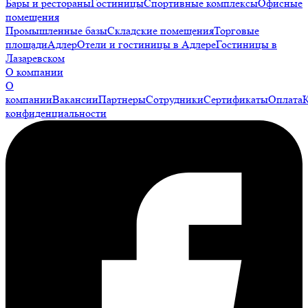
Бары и рестораны
Гостиницы
Спортивные комплексы
Офисные
помещения
Промышленные базы
Складские помещения
Торговые
площади
Адлер
Отели и гостиницы в Адлере
Гостиницы в
Лазаревском
О компании
О
компании
Вакансии
Партнеры
Сотрудники
Сертификаты
Оплата
конфиденциальности