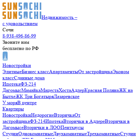
Недвижимость –
с удовольствием
Сочи
8-938-496-86-99
Звоните нам
бесплатно по РФ
Новостройки
Элитные
Бизнес класс
Апартаменты
От застройщика
Эконом
класс
Сданные дома
Ипотека
ФЗ-214
Дагомыс
Мамайка
Мацеста
Хоста
Адлер
Красная Поляна
ЖК на
Бытхе
ЖК Три Богатыря
Лазаревское
У моря
В центре
Квартиры
Новостройки
Недорогие
Вторичка
От
застройщика
ФЗ-214
Ипотека
Вторички в Адлере
Вторички в
Дагомысе
Вторички в ЛОО
Пентхаусы
Студии
Однокомнатные
Двухкомнатные
Трехкомнатные
Студии