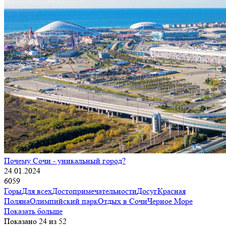
Почему Сочи - уникальный город?
24.01.2024
6059
Горы
Для всех
Достопримечательности
Досуг
Красная
Поляна
Олимпийский парк
Отдых в Сочи
Черное Море
Показать больше
Показано 24 из 52