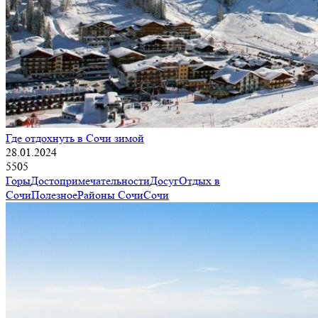
Где отдохнуть в Сочи зимой
28.01.2024
5505
Горы
Достопримечательности
Досуг
Отдых в
Сочи
Полезное
Районы Сочи
Сочи