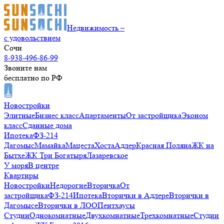
Недвижимость –
с удовольствием
Сочи
8-938-496-86-99
Звоните нам
бесплатно по РФ
Новостройки
Элитные
Бизнес класс
Апартаменты
От застройщика
Эконом
класс
Сданные дома
Ипотека
ФЗ-214
Дагомыс
Мамайка
Мацеста
Хоста
Адлер
Красная Поляна
ЖК на
Бытхе
ЖК Три Богатыря
Лазаревское
У моря
В центре
Квартиры
Новостройки
Недорогие
Вторичка
От
застройщика
ФЗ-214
Ипотека
Вторички в Адлере
Вторички в
Дагомысе
Вторички в ЛОО
Пентхаусы
Студии
Однокомнатные
Двухкомнатные
Трехкомнатные
Студии