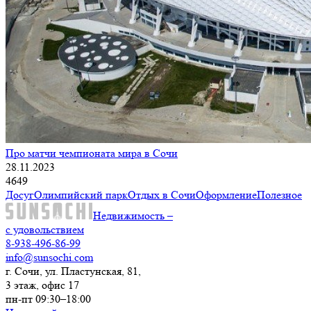
Про матчи чемпионата мира в Сочи
28.11.2023
4649
Досуг
Олимпийский парк
Отдых в Сочи
Оформление
Полезное
Недвижимость –
с удовольствием
8-938-496-86-99
info@sunsochi.com
г. Сочи, ул. Пластунская, 81,
3 этаж, офис 17
пн-пт 09:30–18:00