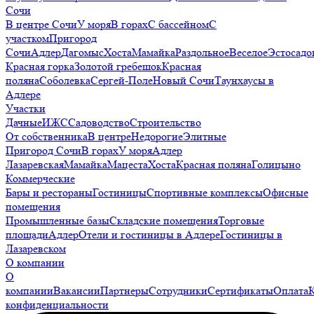
Сочи
В центре Сочи
У моря
В горах
С бассейном
С
участком
Пригород
Сочи
Адлер
Дагомыс
Хоста
Мамайка
Раздольное
Веселое
Эстосадо
Красная горка
Золотой гребешок
Красная
поляна
Соболевка
Сергей-Поле
Новый Сочи
Таунхаусы в
Адлере
Участки
Дачные
ИЖС
Садоводство
Строительство
От собственника
В центре
Недорогие
Элитные
Пригород Сочи
В горах
У моря
Адлер
Лазаревская
Мамайка
Мацеста
Хоста
Красная поляна
Голицыно
Коммерческие
Бары и рестораны
Гостиницы
Спортивные комплексы
Офисные
помещения
Промышленные базы
Складские помещения
Торговые
площади
Адлер
Отели и гостиницы в Адлере
Гостиницы в
Лазаревском
О компании
О
компании
Вакансии
Партнеры
Сотрудники
Сертификаты
Оплата
конфиденциальности