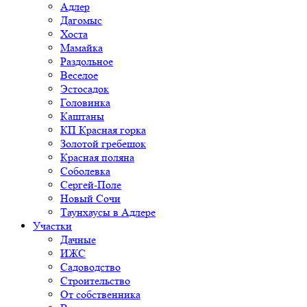
Адлер
Дагомыс
Хоста
Мамайка
Раздольное
Веселое
Эстосадок
Головинка
Каштаны
КП Красная горка
Золотой гребешок
Красная поляна
Соболевка
Сергей-Поле
Новый Сочи
Таунхаусы в Адлере
Участки
Дачные
ИЖС
Садоводство
Строительство
От собственника