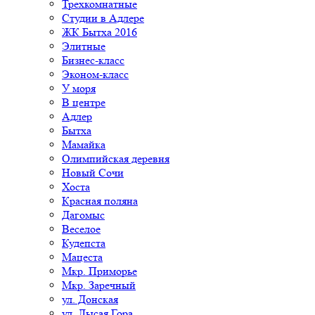
Трехкомнатные
Студии в Адлере
ЖК Бытха 2016
Элитные
Бизнес-класс
Эконом-класс
У моря
В центре
Адлер
Бытха
Мамайка
Олимпийская деревня
Новый Сочи
Хоста
Красная поляна
Дагомыс
Веселое
Кудепста
Мацеста
Мкр. Приморье
Мкр. Заречный
ул. Донская
ул. Лысая Гора