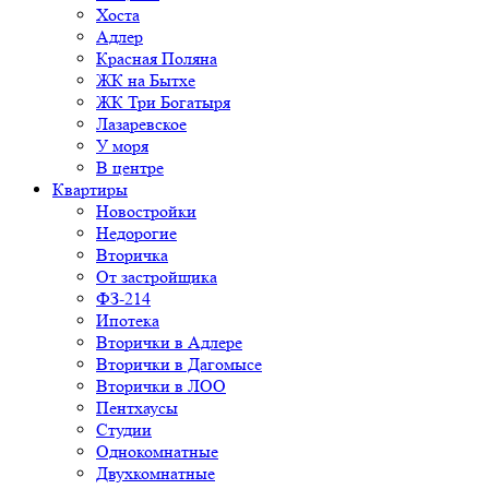
Хоста
Адлер
Красная Поляна
ЖК на Бытхе
ЖК Три Богатыря
Лазаревское
У моря
В центре
Квартиры
Новостройки
Недорогие
Вторичка
От застройщика
ФЗ-214
Ипотека
Вторички в Адлере
Вторички в Дагомысе
Вторички в ЛОО
Пентхаусы
Студии
Однокомнатные
Двухкомнатные