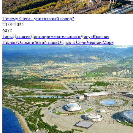
Почему Сочи - уникальный город?
24.01.2024
6072
Горы
Для всех
Достопримечательности
Досуг
Красная
Поляна
Олимпийский парк
Отдых в Сочи
Черное Море