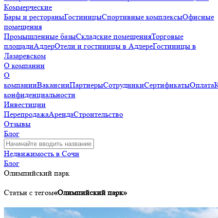
Коммерческие
Бары и рестораны
Гостиницы
Спортивные комплексы
Офисные
помещения
Промышленные базы
Складские помещения
Торговые
площади
Адлер
Отели и гостиницы в Адлере
Гостиницы в
Лазаревском
О компании
О
компании
Вакансии
Партнеры
Сотрудники
Сертификаты
Оплата
конфиденциальности
Инвестиции
Перепродажа
Аренда
Строительство
Отзывы
Блог
Недвижимость в Сочи
Блог
Олимпийский парк
Статьи с тегом
«Олимпийский парк»