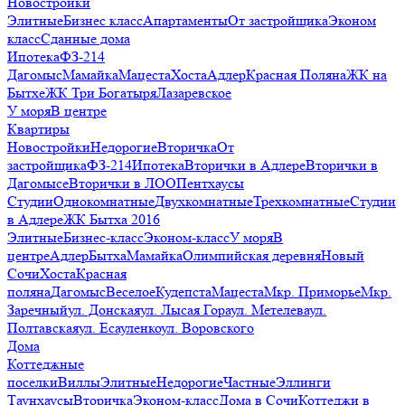
Новостройки
Элитные
Бизнес класс
Апартаменты
От застройщика
Эконом
класс
Сданные дома
Ипотека
ФЗ-214
Дагомыс
Мамайка
Мацеста
Хоста
Адлер
Красная Поляна
ЖК на
Бытхе
ЖК Три Богатыря
Лазаревское
У моря
В центре
Квартиры
Новостройки
Недорогие
Вторичка
От
застройщика
ФЗ-214
Ипотека
Вторички в Адлере
Вторички в
Дагомысе
Вторички в ЛОО
Пентхаусы
Студии
Однокомнатные
Двухкомнатные
Трехкомнатные
Студии
в Адлере
ЖК Бытха 2016
Элитные
Бизнес-класс
Эконом-класс
У моря
В
центре
Адлер
Бытха
Мамайка
Олимпийская деревня
Новый
Сочи
Хоста
Красная
поляна
Дагомыс
Веселое
Кудепста
Мацеста
Мкр. Приморье
Мкр.
Заречный
ул. Донская
ул. Лысая Гора
ул. Метелева
ул.
Полтавская
ул. Есауленко
ул. Воровского
Дома
Коттеджные
поселки
Виллы
Элитные
Недорогие
Частные
Эллинги
Таунхаусы
Вторичка
Эконом-класс
Дома в Сочи
Коттеджи в