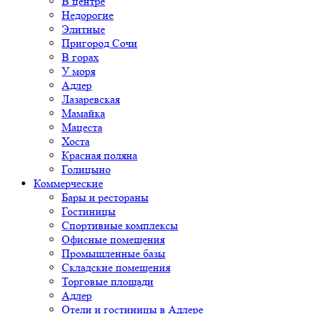
В центре
Недорогие
Элитные
Пригород Сочи
В горах
У моря
Адлер
Лазаревская
Мамайка
Мацеста
Хоста
Красная поляна
Голицыно
Коммерческие
Бары и рестораны
Гостиницы
Спортивные комплексы
Офисные помещения
Промышленные базы
Складские помещения
Торговые площади
Адлер
Отели и гостиницы в Адлере