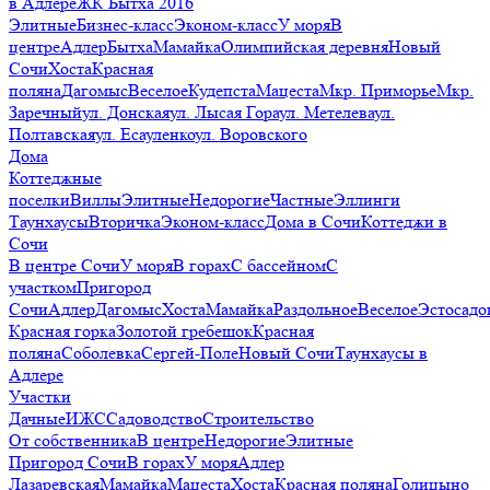
в Адлере
ЖК Бытха 2016
Элитные
Бизнес-класс
Эконом-класс
У моря
В
центре
Адлер
Бытха
Мамайка
Олимпийская деревня
Новый
Сочи
Хоста
Красная
поляна
Дагомыс
Веселое
Кудепста
Мацеста
Мкр. Приморье
Мкр.
Заречный
ул. Донская
ул. Лысая Гора
ул. Метелева
ул.
Полтавская
ул. Есауленко
ул. Воровского
Дома
Коттеджные
поселки
Виллы
Элитные
Недорогие
Частные
Эллинги
Таунхаусы
Вторичка
Эконом-класс
Дома в Сочи
Коттеджи в
Сочи
В центре Сочи
У моря
В горах
С бассейном
С
участком
Пригород
Сочи
Адлер
Дагомыс
Хоста
Мамайка
Раздольное
Веселое
Эстосадо
Красная горка
Золотой гребешок
Красная
поляна
Соболевка
Сергей-Поле
Новый Сочи
Таунхаусы в
Адлере
Участки
Дачные
ИЖС
Садоводство
Строительство
От собственника
В центре
Недорогие
Элитные
Пригород Сочи
В горах
У моря
Адлер
Лазаревская
Мамайка
Мацеста
Хоста
Красная поляна
Голицыно