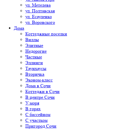
ул. Метелева
ул. Полтавская
ул. Есауленко
ул. Воровского
Дома
Коттеджные поселки
Виллы
Элитные
Недорогие
Частные
Эллинги
Таунхаусы
Вторичка
Эконом-класс
Дома в Сочи
Коттеджи в Сочи
В центре Сочи
У моря
В горах
С бассейном
С участком
Пригород Сочи