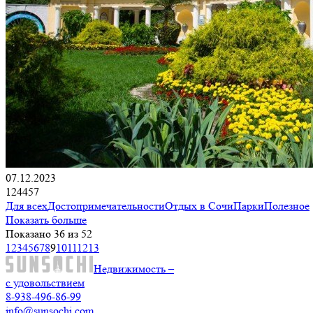
07.12.2023
124457
Для всех
Достопримечательности
Отдых в Сочи
Парки
Полезное
Показать больше
Показано 36 из 52
1
2
3
4
5
6
7
8
9
10
11
12
13
Недвижимость –
с удовольствием
8-938-496-86-99
info@sunsochi.com