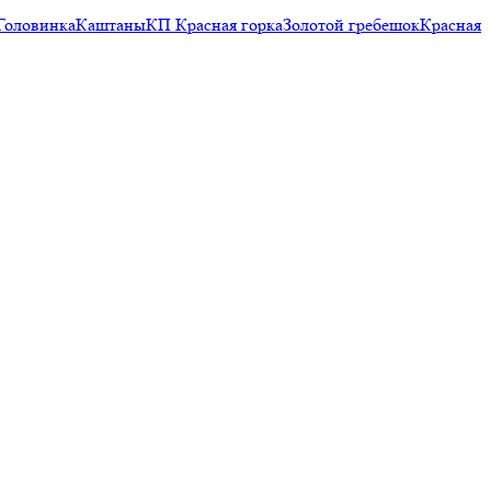
Головинка
Каштаны
КП Красная горка
Золотой гребешок
Красная