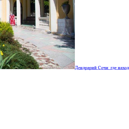
Дендрарий Сочи: где наход