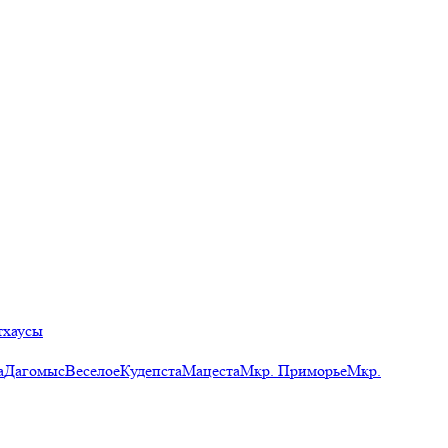
тхаусы
а
Дагомыс
Веселое
Кудепста
Мацеста
Мкр. Приморье
Мкр.