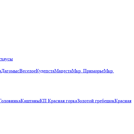
тхаусы
а
Дагомыс
Веселое
Кудепста
Мацеста
Мкр. Приморье
Мкр.
Головинка
Каштаны
КП Красная горка
Золотой гребешок
Красная