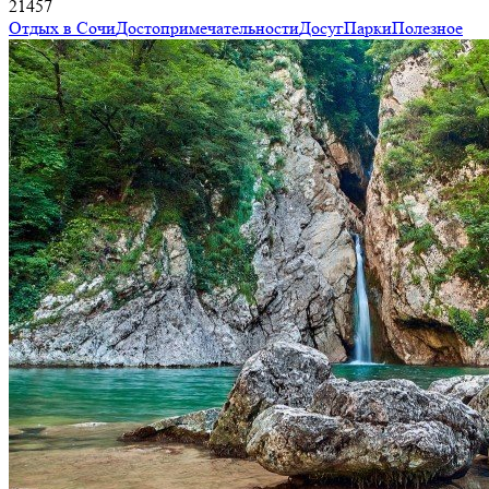
21457
Отдых в Сочи
Достопримечательности
Досуг
Парки
Полезное