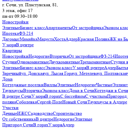
г. Сочи, ул. Пластунская, 81,
3 этаж, офис 17
пн-пт 09:30–18:00
Новостройки
Элитные
Бизнес класс
Апартаменты
От застройщика
Эконом кла
Ипотека
ФЗ-214
Дагомыс
Мамайка
Мацеста
Хоста
Адлер
Красная Поляна
ЖК на Б
У моря
В центре
Квартиры
Новостройки
Недорогие
Вторичка
От застройщика
ФЗ-214
Ипоте
Студии
Однокомнатные
Двухкомнатные
Трехкомнатные
Студии 
Элитные
Бизнес-класс
Эконом-класс
У моря
В центре
Адлер
Бытх
Заречный
ул. Донская
ул. Лысая Гора
ул. Метелева
ул. Полтавская
Дома
Коттеджные поселки
Виллы
Элитные
Недорогие
Частные
Эллинг
Таунхаусы
Вторичка
Эконом-класс
Дома в Сочи
Коттеджи в Соч
В центре Сочи
У моря
В горах
С бассейном
С участком
Пригород
поляна
Соболевка
Сергей-Поле
Новый Сочи
Таунхаусы в Адлере
Участки
Дачные
ИЖС
Садоводство
Строительство
От собственника
В центре
Недорогие
Элитные
Пригород Сочи
В горах
У моря
Адлер