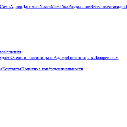
и
 Сочи
Адлер
Дагомыс
Хоста
Мамайка
Раздольное
Веселое
Эстосадок
помещения
Адлер
Отели и гостиницы в Адлере
Гостиницы в Лазаревском
а
Контакты
Политика конфиденциальности