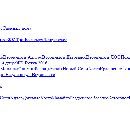
сс
Сданные дома
ытхе
ЖК Три Богатыря
Лазаревское
ка
Вторички в Адлере
Вторички в Дагомысе
Вторички в ЛОО
Пен
в Адлере
ЖК Бытха 2016
а
Мамайка
Олимпийская деревня
Новый Сочи
Хоста
Красная полян
ул. Есауленко
ул. Воровского
и
и
 Сочи
Адлер
Дагомыс
Хоста
Мамайка
Раздольное
Веселое
Эстосадок