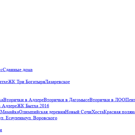
сс
Сданные дома
ытхе
ЖК Три Богатыря
Лазаревское
ка
Вторички в Адлере
Вторички в Дагомысе
Вторички в ЛОО
Пен
в Адлере
ЖК Бытха 2016
а
Мамайка
Олимпийская деревня
Новый Сочи
Хоста
Красная полян
ул. Есауленко
ул. Воровского
и