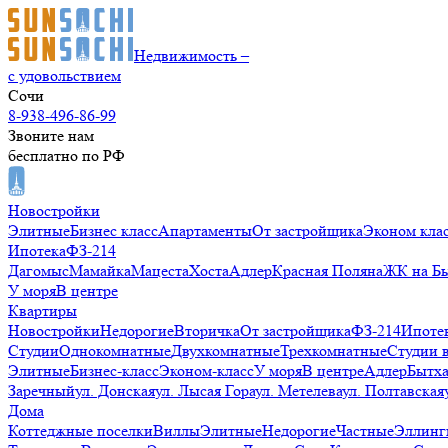
Недвижимость –
с удовольствием
Сочи
8-938-496-86-99
Звоните нам
бесплатно по РФ
Новостройки
Элитные
Бизнес класс
Апартаменты
От застройщика
Эконом кла
Ипотека
ФЗ-214
Дагомыс
Мамайка
Мацеста
Хоста
Адлер
Красная Поляна
ЖК на Б
У моря
В центре
Квартиры
Новостройки
Недорогие
Вторичка
От застройщика
ФЗ-214
Ипоте
Студии
Однокомнатные
Двухкомнатные
Трехкомнатные
Студии 
Элитные
Бизнес-класс
Эконом-класс
У моря
В центре
Адлер
Бытх
Заречный
ул. Донская
ул. Лысая Гора
ул. Метелева
ул. Полтавская
Дома
Коттеджные поселки
Виллы
Элитные
Недорогие
Частные
Эллинг