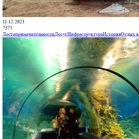
11.12.2023
7375
Достопримечательности
Досуг
Инфраструктура
История
Отдых в