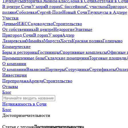
Таунхаусы
Вторичка
Эконом-класс
Дома в Сочи
Коттеджи в Соч
В центре Сочи
У моря
В горах
С бассейном
С участком
Пригород
поляна
Соболевка
Сергей-Поле
Новый Сочи
Таунхаусы в Адлере
Участки
Дачные
ИЖС
Садоводство
Строительство
От собственника
В центре
Недорогие
Элитные
Пригород Сочи
В горах
У моря
Адлер
Лазаревская
Мамайка
Мацеста
Хоста
Красная поляна
Голицыно
Коммерческие
Бары и рестораны
Гостиницы
Спортивные комплексы
Офисные 
Промышленные базы
Складские помещения
Торговые площади
О компании
О компании
Вакансии
Партнеры
Сотрудники
Сертификаты
Оплат
Инвестиции
Перепродажа
Аренда
Строительство
Отзывы
Блог
Недвижимость в Сочи
Блог
Достопримечательности
Статьи с тегом
«Достопримечательности»