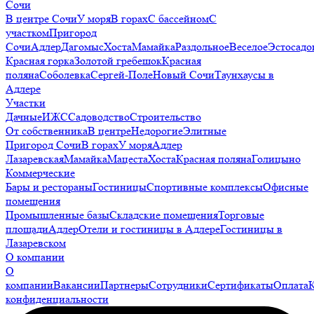
Сочи
В центре Сочи
У моря
В горах
С бассейном
С
участком
Пригород
Сочи
Адлер
Дагомыс
Хоста
Мамайка
Раздольное
Веселое
Эстосадо
Красная горка
Золотой гребешок
Красная
поляна
Соболевка
Сергей-Поле
Новый Сочи
Таунхаусы в
Адлере
Участки
Дачные
ИЖС
Садоводство
Строительство
От собственника
В центре
Недорогие
Элитные
Пригород Сочи
В горах
У моря
Адлер
Лазаревская
Мамайка
Мацеста
Хоста
Красная поляна
Голицыно
Коммерческие
Бары и рестораны
Гостиницы
Спортивные комплексы
Офисные
помещения
Промышленные базы
Складские помещения
Торговые
площади
Адлер
Отели и гостиницы в Адлере
Гостиницы в
Лазаревском
О компании
О
компании
Вакансии
Партнеры
Сотрудники
Сертификаты
Оплата
конфиденциальности