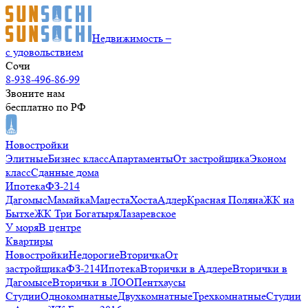
Недвижимость –
с удовольствием
Сочи
8-938-496-86-99
Звоните нам
бесплатно по РФ
Новостройки
Элитные
Бизнес класс
Апартаменты
От застройщика
Эконом
класс
Сданные дома
Ипотека
ФЗ-214
Дагомыс
Мамайка
Мацеста
Хоста
Адлер
Красная Поляна
ЖК на
Бытхе
ЖК Три Богатыря
Лазаревское
У моря
В центре
Квартиры
Новостройки
Недорогие
Вторичка
От
застройщика
ФЗ-214
Ипотека
Вторички в Адлере
Вторички в
Дагомысе
Вторички в ЛОО
Пентхаусы
Студии
Однокомнатные
Двухкомнатные
Трехкомнатные
Студии