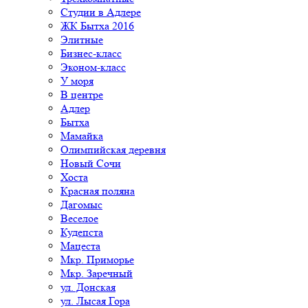
Студии в Адлере
ЖК Бытха 2016
Элитные
Бизнес-класс
Эконом-класс
У моря
В центре
Адлер
Бытха
Мамайка
Олимпийская деревня
Новый Сочи
Хоста
Красная поляна
Дагомыс
Веселое
Кудепста
Мацеста
Мкр. Приморье
Мкр. Заречный
ул. Донская
ул. Лысая Гора