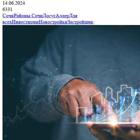
14.06.2024
6331
Сочи
Районы Сочи
Досуг
Адлер
Для
всех
Инвестиции
Новостройки
Застройщик