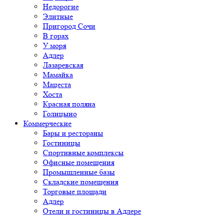
Недорогие
Элитные
Пригород Сочи
В горах
У моря
Адлер
Лазаревская
Мамайка
Мацеста
Хоста
Красная поляна
Голицыно
Коммерческие
Бары и рестораны
Гостиницы
Спортивные комплексы
Офисные помещения
Промышленные базы
Складские помещения
Торговые площади
Адлер
Отели и гостиницы в Адлере