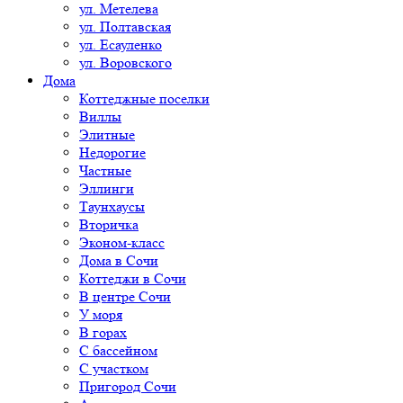
ул. Метелева
ул. Полтавская
ул. Есауленко
ул. Воровского
Дома
Коттеджные поселки
Виллы
Элитные
Недорогие
Частные
Эллинги
Таунхаусы
Вторичка
Эконом-класс
Дома в Сочи
Коттеджи в Сочи
В центре Сочи
У моря
В горах
С бассейном
С участком
Пригород Сочи