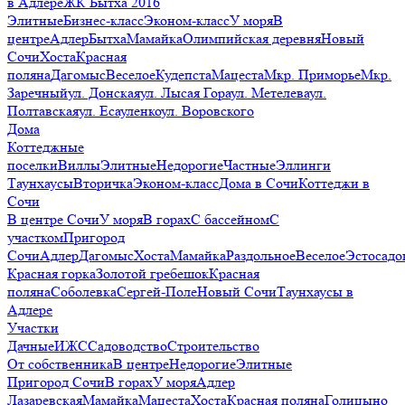
в Адлере
ЖК Бытха 2016
Элитные
Бизнес-класс
Эконом-класс
У моря
В
центре
Адлер
Бытха
Мамайка
Олимпийская деревня
Новый
Сочи
Хоста
Красная
поляна
Дагомыс
Веселое
Кудепста
Мацеста
Мкр. Приморье
Мкр.
Заречный
ул. Донская
ул. Лысая Гора
ул. Метелева
ул.
Полтавская
ул. Есауленко
ул. Воровского
Дома
Коттеджные
поселки
Виллы
Элитные
Недорогие
Частные
Эллинги
Таунхаусы
Вторичка
Эконом-класс
Дома в Сочи
Коттеджи в
Сочи
В центре Сочи
У моря
В горах
С бассейном
С
участком
Пригород
Сочи
Адлер
Дагомыс
Хоста
Мамайка
Раздольное
Веселое
Эстосадо
Красная горка
Золотой гребешок
Красная
поляна
Соболевка
Сергей-Поле
Новый Сочи
Таунхаусы в
Адлере
Участки
Дачные
ИЖС
Садоводство
Строительство
От собственника
В центре
Недорогие
Элитные
Пригород Сочи
В горах
У моря
Адлер
Лазаревская
Мамайка
Мацеста
Хоста
Красная поляна
Голицыно