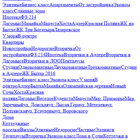
Элитные
Бизнес класс
Апартаменты
От застройщика
Эконом
класс
Сданные дома
Ипотека
ФЗ-214
Дагомыс
Мамайка
Мацеста
Хоста
Адлер
Красная Поляна
ЖК на
Бытхе
ЖК Три Богатыря
Лазаревское
У моря
В центре
Квартиры
Новостройки
Недорогие
Вторичка
От
застройщика
ФЗ-214
Ипотека
Вторички в Адлере
Вторички в
Дагомысе
Вторички в ЛОО
Пентхаусы
Студии
Однокомнатные
Двухкомнатные
Трехкомнатные
Студии
в Адлере
ЖК Бытха 2016
Элитные
Бизнес-класс
Эконом-класс
У моря
В
центре
Адлер
Бытха
Мамайка
Олимпийская деревня
Новый
Сочи
Хоста
Красная
поляна
Дагомыс
Веселое
Кудепста
Мацеста
Мкр. Приморье
Мкр.
Заречный
ул. Донская
ул. Лысая Гора
ул. Метелева
ул.
Полтавская
ул. Есауленко
ул. Воровского
Дома
Коттеджные
поселки
Виллы
Элитные
Недорогие
Частные
Эллинги
Таунхаусы
Вторичка
Эконом-класс
Дома в Сочи
Коттеджи в