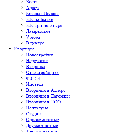
Хоста
Адлер
Красная Поляна
ЖК на Бытхе
ЖК Три Богатыря
Лазаревское
У моря
В центре
Квартиры
Новостройки
Недорогие
Вторичка
От застройщика
ФЗ-214
Ипотека
Вторички в Адлере
Вторички в Дагомысе
Вторички в ЛОО
Пентхаусы
Студии
Однокомнатные
Двухкомнатные
Трехкомнатные