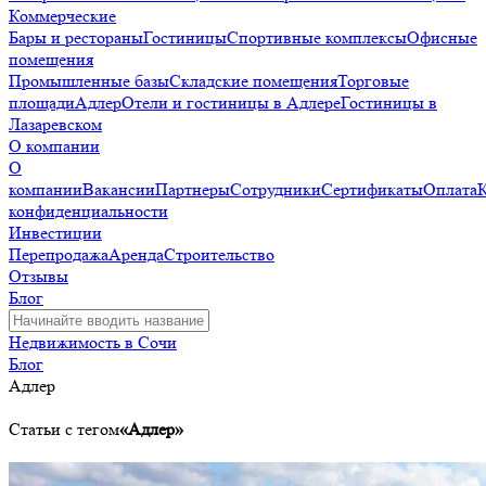
Коммерческие
Бары и рестораны
Гостиницы
Спортивные комплексы
Офисные
помещения
Промышленные базы
Складские помещения
Торговые
площади
Адлер
Отели и гостиницы в Адлере
Гостиницы в
Лазаревском
О компании
О
компании
Вакансии
Партнеры
Сотрудники
Сертификаты
Оплата
конфиденциальности
Инвестиции
Перепродажа
Аренда
Строительство
Отзывы
Блог
Недвижимость в Сочи
Блог
Адлер
Статьи с тегом
«Адлер»