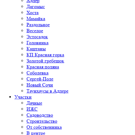
Адлер
Дагомыс
Хоста
Мамайка
Раздольное
Веселое
Эстосадок
Головинка
Каштаны
КП Красная горка
Золотой гребешок
Красная поляна
Соболевка
Сергей-Поле
Новый Сочи
Таунхаусы в Адлере
Участки
Дачные
ИЖС
Садоводство
Строительство
От собственника
В центре