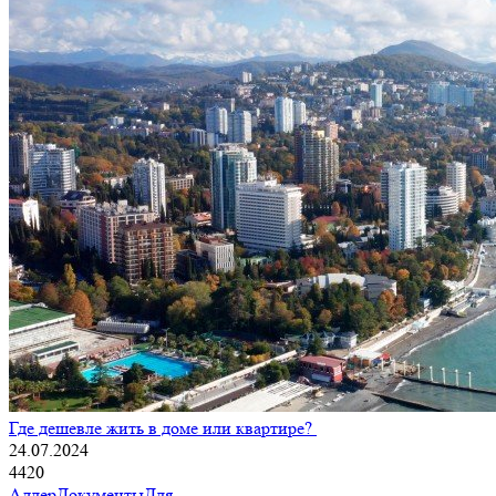
Где дешевле жить в доме или квартире?
24.07.2024
4420
Адлер
Документы
Для