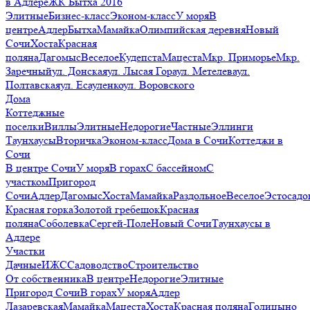
в Адлере
ЖК Бытха 2016
Элитные
Бизнес-класс
Эконом-класс
У моря
В
центре
Адлер
Бытха
Мамайка
Олимпийская деревня
Новый
Сочи
Хоста
Красная
поляна
Дагомыс
Веселое
Кудепста
Мацеста
Мкр. Приморье
Мкр.
Заречный
ул. Донская
ул. Лысая Гора
ул. Метелева
ул.
Полтавская
ул. Есауленко
ул. Воровского
Дома
Коттеджные
поселки
Виллы
Элитные
Недорогие
Частные
Эллинги
Таунхаусы
Вторичка
Эконом-класс
Дома в Сочи
Коттеджи в
Сочи
В центре Сочи
У моря
В горах
С бассейном
С
участком
Пригород
Сочи
Адлер
Дагомыс
Хоста
Мамайка
Раздольное
Веселое
Эстосадо
Красная горка
Золотой гребешок
Красная
поляна
Соболевка
Сергей-Поле
Новый Сочи
Таунхаусы в
Адлере
Участки
Дачные
ИЖС
Садоводство
Строительство
От собственника
В центре
Недорогие
Элитные
Пригород Сочи
В горах
У моря
Адлер
Лазаревская
Мамайка
Мацеста
Хоста
Красная поляна
Голицыно