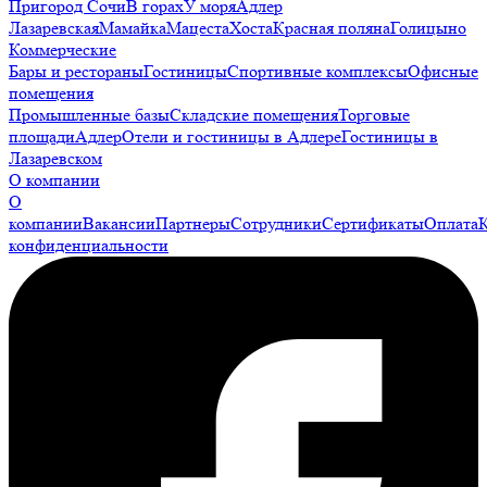
Пригород Сочи
В горах
У моря
Адлер
Лазаревская
Мамайка
Мацеста
Хоста
Красная поляна
Голицыно
Коммерческие
Бары и рестораны
Гостиницы
Спортивные комплексы
Офисные
помещения
Промышленные базы
Складские помещения
Торговые
площади
Адлер
Отели и гостиницы в Адлере
Гостиницы в
Лазаревском
О компании
О
компании
Вакансии
Партнеры
Сотрудники
Сертификаты
Оплата
конфиденциальности