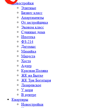
Новостройки
Элитные
Бизнес класс
Апартаменты
От застройщика
Эконом класс
Сданные дома
Ипотека
ФЗ-214
Дагомыс
Мамайка
Мацеста
Хоста
Адлер
Красная Поляна
ЖК на Бытхе
ЖК Три Богатыря
Лазаревское
У моря
В центре
Квартиры
Новостройки