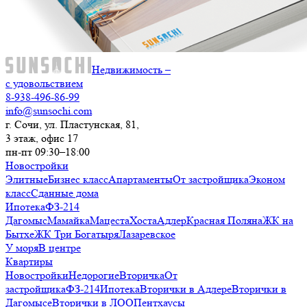
Недвижимость –
с удовольствием
8-938-496-86-99
info@sunsochi.com
г. Сочи, ул. Пластунская, 81,
3 этаж, офис 17
пн-пт 09:30–18:00
Новостройки
Элитные
Бизнес класс
Апартаменты
От застройщика
Эконом
класс
Сданные дома
Ипотека
ФЗ-214
Дагомыс
Мамайка
Мацеста
Хоста
Адлер
Красная Поляна
ЖК на
Бытхе
ЖК Три Богатыря
Лазаревское
У моря
В центре
Квартиры
Новостройки
Недорогие
Вторичка
От
застройщика
ФЗ-214
Ипотека
Вторички в Адлере
Вторички в
Дагомысе
Вторички в ЛОО
Пентхаусы