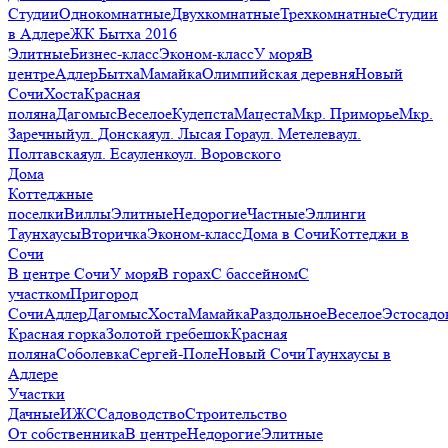
Студии
Однокомнатные
Двухкомнатные
Трехкомнатные
Студии
в Адлере
ЖК Бытха 2016
Элитные
Бизнес-класс
Эконом-класс
У моря
В
центре
Адлер
Бытха
Мамайка
Олимпийская деревня
Новый
Сочи
Хоста
Красная
поляна
Дагомыс
Веселое
Кудепста
Мацеста
Мкр. Приморье
Мкр.
Заречный
ул. Донская
ул. Лысая Гора
ул. Метелева
ул.
Полтавская
ул. Есауленко
ул. Воровского
Дома
Коттеджные
поселки
Виллы
Элитные
Недорогие
Частные
Эллинги
Таунхаусы
Вторичка
Эконом-класс
Дома в Сочи
Коттеджи в
Сочи
В центре Сочи
У моря
В горах
С бассейном
С
участком
Пригород
Сочи
Адлер
Дагомыс
Хоста
Мамайка
Раздольное
Веселое
Эстосадо
Красная горка
Золотой гребешок
Красная
поляна
Соболевка
Сергей-Поле
Новый Сочи
Таунхаусы в
Адлере
Участки
Дачные
ИЖС
Садоводство
Строительство
От собственника
В центре
Недорогие
Элитные