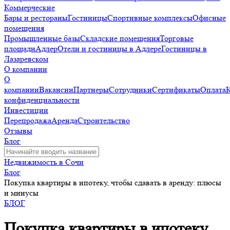
Коммерческие
Бары и рестораны
Гостиницы
Спортивные комплексы
Офисные
помещения
Промышленные базы
Складские помещения
Торговые
площади
Адлер
Отели и гостиницы в Адлере
Гостиницы в
Лазаревском
О компании
О
компании
Вакансии
Партнеры
Сотрудники
Сертификаты
Оплата
конфиденциальности
Инвестиции
Перепродажа
Аренда
Строительство
Отзывы
Блог
Недвижимость в Сочи
Блог
Покупка квартиры в ипотеку, чтобы сдавать в аренду: плюсы
и минусы
БЛОГ
Покупка квартиры в ипотеку,