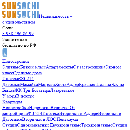
Недвижимость –
с удовольствием
Сочи
8-938-496-86-99
Звоните нам
бесплатно по РФ
Новостройки
Элитные
Бизнес класс
Апартаменты
От застройщика
Эконом
класс
Сданные дома
Ипотека
ФЗ-214
Дагомыс
Мамайка
Мацеста
Хоста
Адлер
Красная Поляна
ЖК на
Бытхе
ЖК Три Богатыря
Лазаревское
У моря
В центре
Квартиры
Новостройки
Недорогие
Вторичка
От
застройщика
ФЗ-214
Ипотека
Вторички в Адлере
Вторички в
Дагомысе
Вторички в ЛОО
Пентхаусы
Студии
Однокомнатные
Двухкомнатные
Трехкомнатные
Студии