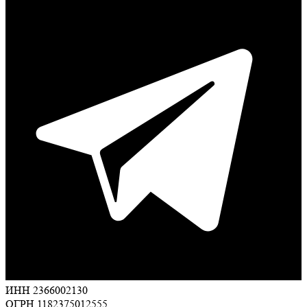
ИНН 2366002130
ОГРН 1182375012555