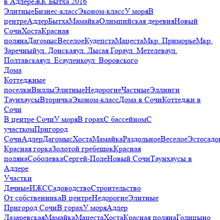
в Адлере
ЖК Бытха 2016
Элитные
Бизнес-класс
Эконом-класс
У моря
В
центре
Адлер
Бытха
Мамайка
Олимпийская деревня
Новый
Сочи
Хоста
Красная
поляна
Дагомыс
Веселое
Кудепста
Мацеста
Мкр. Приморье
Мкр.
Заречный
ул. Донская
ул. Лысая Гора
ул. Метелева
ул.
Полтавская
ул. Есауленко
ул. Воровского
Дома
Коттеджные
поселки
Виллы
Элитные
Недорогие
Частные
Эллинги
Таунхаусы
Вторичка
Эконом-класс
Дома в Сочи
Коттеджи в
Сочи
В центре Сочи
У моря
В горах
С бассейном
С
участком
Пригород
Сочи
Адлер
Дагомыс
Хоста
Мамайка
Раздольное
Веселое
Эстосадо
Красная горка
Золотой гребешок
Красная
поляна
Соболевка
Сергей-Поле
Новый Сочи
Таунхаусы в
Адлере
Участки
Дачные
ИЖС
Садоводство
Строительство
От собственника
В центре
Недорогие
Элитные
Пригород Сочи
В горах
У моря
Адлер
Лазаревская
Мамайка
Мацеста
Хоста
Красная поляна
Голицыно