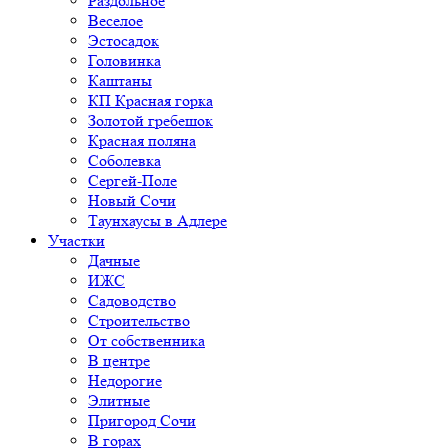
Раздольное
Веселое
Эстосадок
Головинка
Каштаны
КП Красная горка
Золотой гребешок
Красная поляна
Соболевка
Сергей-Поле
Новый Сочи
Таунхаусы в Адлере
Участки
Дачные
ИЖС
Садоводство
Строительство
От собственника
В центре
Недорогие
Элитные
Пригород Сочи
В горах