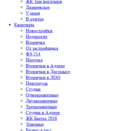
ЖК Три Богатыря
Лазаревское
У моря
В центре
Квартиры
Новостройки
Недорогие
Вторичка
От застройщика
ФЗ-214
Ипотека
Вторички в Адлере
Вторички в Дагомысе
Вторички в ЛОО
Пентхаусы
Студии
Однокомнатные
Двухкомнатные
Трехкомнатные
Студии в Адлере
ЖК Бытха 2016
Элитные
Бизнес-класс