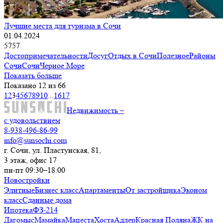
Лучшие места для туризма в Сочи
01.04.2024
5757
Достопримечательности
Досуг
Отдых в Сочи
Полезное
Районы
Сочи
Сочи
Черное Море
Показать больше
Показано 12 из 66
1
2
3
4
5
6
7
8
9
10
...
16
17
Недвижимость –
с удовольствием
8-938-496-86-99
info@sunsochi.com
г. Сочи, ул. Пластунская, 81,
3 этаж, офис 17
пн-пт 09:30–18:00
Новостройки
Элитные
Бизнес класс
Апартаменты
От застройщика
Эконом
класс
Сданные дома
Ипотека
ФЗ-214
Дагомыс
Мамайка
Мацеста
Хоста
Адлер
Красная Поляна
ЖК на