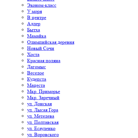
Эконом-класс
У моря
В центре
Адлер
Бытха
Мамайка
Олимпийская деревня
Новый Сочи
Хоста
Красная поляна
Дагомыс
Веселое
Кудепста
Мацеста
Мкр. Приморье
Мкр. Заречный
ул. Донская
ул. Лысая Гора
ул. Метелева
ул. Полтавская
ул. Есауленко
ул. Воровского