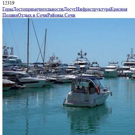
12319
Горы
Достопримечательности
Досуг
Инфраструктура
Красная
Поляна
Отдых в Сочи
Районы Сочи