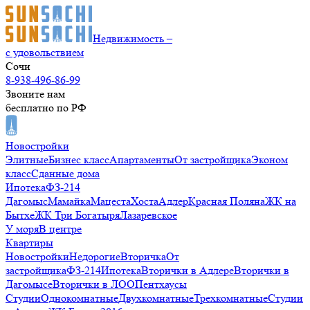
Недвижимость –
с удовольствием
Сочи
8-938-496-86-99
Звоните нам
бесплатно по РФ
Новостройки
Элитные
Бизнес класс
Апартаменты
От застройщика
Эконом
класс
Сданные дома
Ипотека
ФЗ-214
Дагомыс
Мамайка
Мацеста
Хоста
Адлер
Красная Поляна
ЖК на
Бытхе
ЖК Три Богатыря
Лазаревское
У моря
В центре
Квартиры
Новостройки
Недорогие
Вторичка
От
застройщика
ФЗ-214
Ипотека
Вторички в Адлере
Вторички в
Дагомысе
Вторички в ЛОО
Пентхаусы
Студии
Однокомнатные
Двухкомнатные
Трехкомнатные
Студии