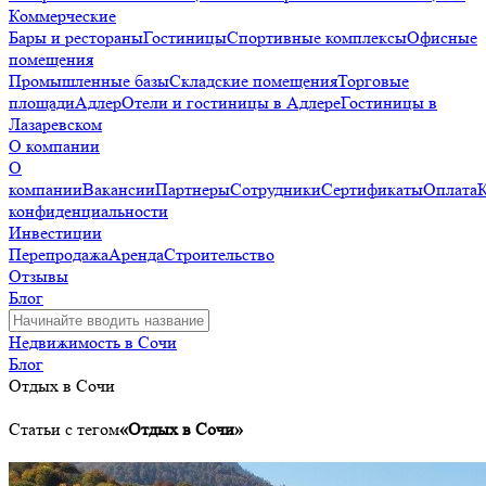
Коммерческие
Бары и рестораны
Гостиницы
Спортивные комплексы
Офисные
помещения
Промышленные базы
Складские помещения
Торговые
площади
Адлер
Отели и гостиницы в Адлере
Гостиницы в
Лазаревском
О компании
О
компании
Вакансии
Партнеры
Сотрудники
Сертификаты
Оплата
конфиденциальности
Инвестиции
Перепродажа
Аренда
Строительство
Отзывы
Блог
Недвижимость в Сочи
Блог
Отдых в Сочи
Статьи с тегом
«Отдых в Сочи»