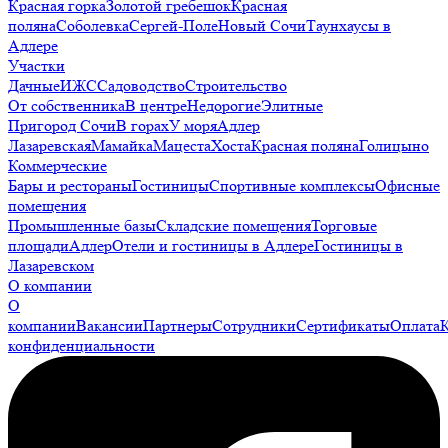
Красная горка
Золотой гребешок
Красная
поляна
Соболевка
Сергей-Поле
Новый Сочи
Таунхаусы в
Адлере
Участки
Дачные
ИЖС
Садоводство
Строительство
От собственника
В центре
Недорогие
Элитные
Пригород Сочи
В горах
У моря
Адлер
Лазаревская
Мамайка
Мацеста
Хоста
Красная поляна
Голицыно
Коммерческие
Бары и рестораны
Гостиницы
Спортивные комплексы
Офисные
помещения
Промышленные базы
Складские помещения
Торговые
площади
Адлер
Отели и гостиницы в Адлере
Гостиницы в
Лазаревском
О компании
О
компании
Вакансии
Партнеры
Сотрудники
Сертификаты
Оплата
конфиденциальности