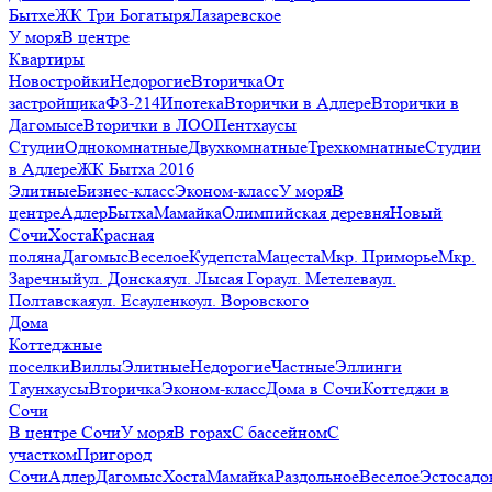
Бытхе
ЖК Три Богатыря
Лазаревское
У моря
В центре
Квартиры
Новостройки
Недорогие
Вторичка
От
застройщика
ФЗ-214
Ипотека
Вторички в Адлере
Вторички в
Дагомысе
Вторички в ЛОО
Пентхаусы
Студии
Однокомнатные
Двухкомнатные
Трехкомнатные
Студии
в Адлере
ЖК Бытха 2016
Элитные
Бизнес-класс
Эконом-класс
У моря
В
центре
Адлер
Бытха
Мамайка
Олимпийская деревня
Новый
Сочи
Хоста
Красная
поляна
Дагомыс
Веселое
Кудепста
Мацеста
Мкр. Приморье
Мкр.
Заречный
ул. Донская
ул. Лысая Гора
ул. Метелева
ул.
Полтавская
ул. Есауленко
ул. Воровского
Дома
Коттеджные
поселки
Виллы
Элитные
Недорогие
Частные
Эллинги
Таунхаусы
Вторичка
Эконом-класс
Дома в Сочи
Коттеджи в
Сочи
В центре Сочи
У моря
В горах
С бассейном
С
участком
Пригород
Сочи
Адлер
Дагомыс
Хоста
Мамайка
Раздольное
Веселое
Эстосадо