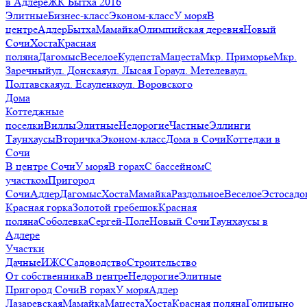
в Адлере
ЖК Бытха 2016
Элитные
Бизнес-класс
Эконом-класс
У моря
В
центре
Адлер
Бытха
Мамайка
Олимпийская деревня
Новый
Сочи
Хоста
Красная
поляна
Дагомыс
Веселое
Кудепста
Мацеста
Мкр. Приморье
Мкр.
Заречный
ул. Донская
ул. Лысая Гора
ул. Метелева
ул.
Полтавская
ул. Есауленко
ул. Воровского
Дома
Коттеджные
поселки
Виллы
Элитные
Недорогие
Частные
Эллинги
Таунхаусы
Вторичка
Эконом-класс
Дома в Сочи
Коттеджи в
Сочи
В центре Сочи
У моря
В горах
С бассейном
С
участком
Пригород
Сочи
Адлер
Дагомыс
Хоста
Мамайка
Раздольное
Веселое
Эстосадо
Красная горка
Золотой гребешок
Красная
поляна
Соболевка
Сергей-Поле
Новый Сочи
Таунхаусы в
Адлере
Участки
Дачные
ИЖС
Садоводство
Строительство
От собственника
В центре
Недорогие
Элитные
Пригород Сочи
В горах
У моря
Адлер
Лазаревская
Мамайка
Мацеста
Хоста
Красная поляна
Голицыно