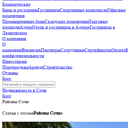
Коммерческие
Бары и рестораны
Гостиницы
Спортивные комплексы
Офисные
помещения
Промышленные базы
Складские помещения
Торговые
площади
Адлер
Отели и гостиницы в Адлере
Гостиницы в
Лазаревском
О компании
О
компании
Вакансии
Партнеры
Сотрудники
Сертификаты
Оплата
конфиденциальности
Инвестиции
Перепродажа
Аренда
Строительство
Отзывы
Блог
Недвижимость в Сочи
Блог
Районы Сочи
Статьи с тегом
«Районы Сочи»