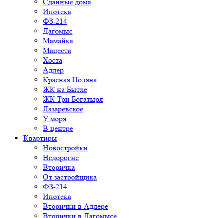
Сданные дома
Ипотека
ФЗ-214
Дагомыс
Мамайка
Мацеста
Хоста
Адлер
Красная Поляна
ЖК на Бытхе
ЖК Три Богатыря
Лазаревское
У моря
В центре
Квартиры
Новостройки
Недорогие
Вторичка
От застройщика
ФЗ-214
Ипотека
Вторички в Адлере
Вторички в Дагомысе