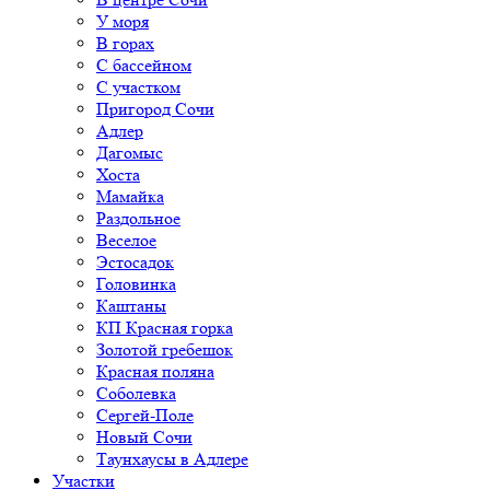
У моря
В горах
С бассейном
С участком
Пригород Сочи
Адлер
Дагомыс
Хоста
Мамайка
Раздольное
Веселое
Эстосадок
Головинка
Каштаны
КП Красная горка
Золотой гребешок
Красная поляна
Соболевка
Сергей-Поле
Новый Сочи
Таунхаусы в Адлере
Участки