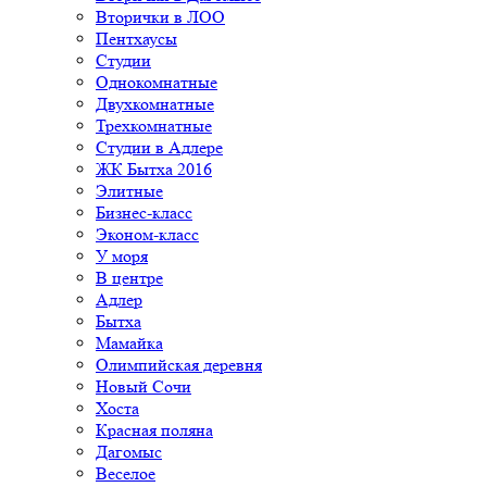
Вторички в ЛОО
Пентхаусы
Студии
Однокомнатные
Двухкомнатные
Трехкомнатные
Студии в Адлере
ЖК Бытха 2016
Элитные
Бизнес-класс
Эконом-класс
У моря
В центре
Адлер
Бытха
Мамайка
Олимпийская деревня
Новый Сочи
Хоста
Красная поляна
Дагомыс
Веселое