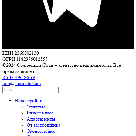
ИНН 2366002130
ОГРН 1182375012555
©2024 Солнечный Сочи – агентство недвижимости. Все
права защищены.
8-938-496-86-99
info@sunsochi.com
Новостройки
Элитные
Бизнес класс
Апартаменты
От застройщика
Эконом класс