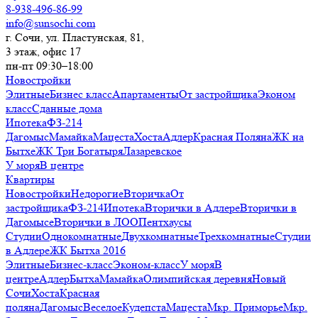
8-938-496-86-99
info@sunsochi.com
г. Сочи, ул. Пластунская, 81,
3 этаж, офис 17
пн-пт 09:30–18:00
Новостройки
Элитные
Бизнес класс
Апартаменты
От застройщика
Эконом
класс
Сданные дома
Ипотека
ФЗ-214
Дагомыс
Мамайка
Мацеста
Хоста
Адлер
Красная Поляна
ЖК на
Бытхе
ЖК Три Богатыря
Лазаревское
У моря
В центре
Квартиры
Новостройки
Недорогие
Вторичка
От
застройщика
ФЗ-214
Ипотека
Вторички в Адлере
Вторички в
Дагомысе
Вторички в ЛОО
Пентхаусы
Студии
Однокомнатные
Двухкомнатные
Трехкомнатные
Студии
в Адлере
ЖК Бытха 2016
Элитные
Бизнес-класс
Эконом-класс
У моря
В
центре
Адлер
Бытха
Мамайка
Олимпийская деревня
Новый
Сочи
Хоста
Красная
поляна
Дагомыс
Веселое
Кудепста
Мацеста
Мкр. Приморье
Мкр.