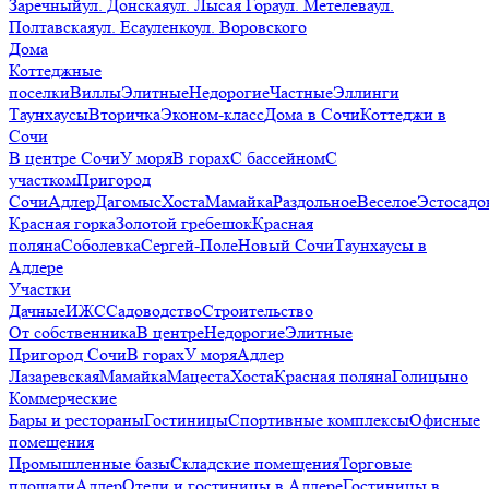
Заречный
ул. Донская
ул. Лысая Гора
ул. Метелева
ул.
Полтавская
ул. Есауленко
ул. Воровского
Дома
Коттеджные
поселки
Виллы
Элитные
Недорогие
Частные
Эллинги
Таунхаусы
Вторичка
Эконом-класс
Дома в Сочи
Коттеджи в
Сочи
В центре Сочи
У моря
В горах
С бассейном
С
участком
Пригород
Сочи
Адлер
Дагомыс
Хоста
Мамайка
Раздольное
Веселое
Эстосадо
Красная горка
Золотой гребешок
Красная
поляна
Соболевка
Сергей-Поле
Новый Сочи
Таунхаусы в
Адлере
Участки
Дачные
ИЖС
Садоводство
Строительство
От собственника
В центре
Недорогие
Элитные
Пригород Сочи
В горах
У моря
Адлер
Лазаревская
Мамайка
Мацеста
Хоста
Красная поляна
Голицыно
Коммерческие
Бары и рестораны
Гостиницы
Спортивные комплексы
Офисные
помещения
Промышленные базы
Складские помещения
Торговые
площади
Адлер
Отели и гостиницы в Адлере
Гостиницы в