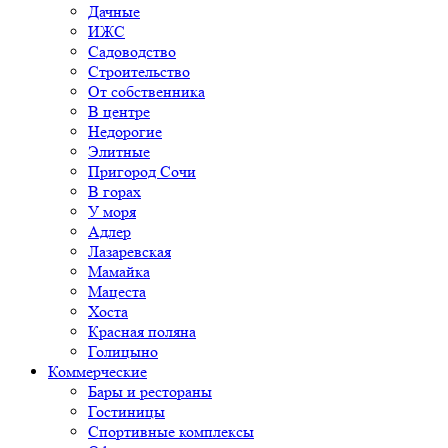
Дачные
ИЖС
Садоводство
Строительство
От собственника
В центре
Недорогие
Элитные
Пригород Сочи
В горах
У моря
Адлер
Лазаревская
Мамайка
Мацеста
Хоста
Красная поляна
Голицыно
Коммерческие
Бары и рестораны
Гостиницы
Спортивные комплексы