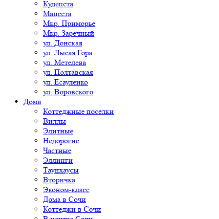
Кудепста
Мацеста
Мкр. Приморье
Мкр. Заречный
ул. Донская
ул. Лысая Гора
ул. Метелева
ул. Полтавская
ул. Есауленко
ул. Воровского
Дома
Коттеджные поселки
Виллы
Элитные
Недорогие
Частные
Эллинги
Таунхаусы
Вторичка
Эконом-класс
Дома в Сочи
Коттеджи в Сочи
В центре Сочи