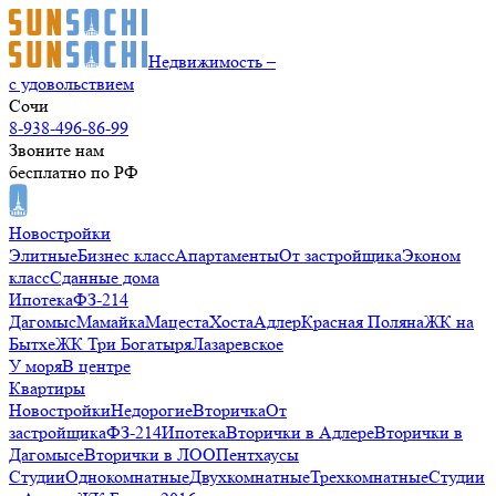
Недвижимость –
с удовольствием
Сочи
8-938-496-86-99
Звоните нам
бесплатно по РФ
Новостройки
Элитные
Бизнес класс
Апартаменты
От застройщика
Эконом
класс
Сданные дома
Ипотека
ФЗ-214
Дагомыс
Мамайка
Мацеста
Хоста
Адлер
Красная Поляна
ЖК на
Бытхе
ЖК Три Богатыря
Лазаревское
У моря
В центре
Квартиры
Новостройки
Недорогие
Вторичка
От
застройщика
ФЗ-214
Ипотека
Вторички в Адлере
Вторички в
Дагомысе
Вторички в ЛОО
Пентхаусы
Студии
Однокомнатные
Двухкомнатные
Трехкомнатные
Студии