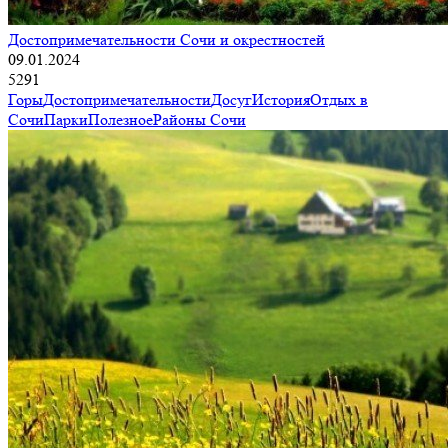
Достопримечательности Сочи и окрестностей
09.01.2024
5291
Горы
Достопримечательности
Досуг
История
Отдых в
Сочи
Парки
Полезное
Районы Сочи