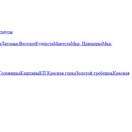
тхаусы
а
Дагомыс
Веселое
Кудепста
Мацеста
Мкр. Приморье
Мкр.
Головинка
Каштаны
КП Красная горка
Золотой гребешок
Красная