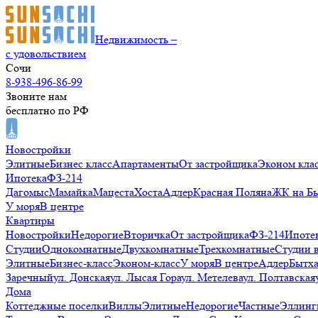
Недвижимость –
с удовольствием
Сочи
8-938-496-86-99
Звоните нам
бесплатно по РФ
Новостройки
Элитные
Бизнес класс
Апартаменты
От застройщика
Эконом кла
Ипотека
ФЗ-214
Дагомыс
Мамайка
Мацеста
Хоста
Адлер
Красная Поляна
ЖК на Б
У моря
В центре
Квартиры
Новостройки
Недорогие
Вторичка
От застройщика
ФЗ-214
Ипоте
Студии
Однокомнатные
Двухкомнатные
Трехкомнатные
Студии 
Элитные
Бизнес-класс
Эконом-класс
У моря
В центре
Адлер
Бытх
Заречный
ул. Донская
ул. Лысая Гора
ул. Метелева
ул. Полтавская
Дома
Коттеджные поселки
Виллы
Элитные
Недорогие
Частные
Эллинг