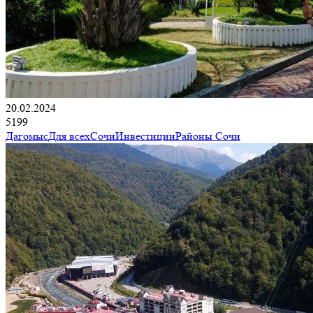
20.02.2024
5199
Дагомыс
Для всех
Сочи
Инвестиции
Районы Сочи