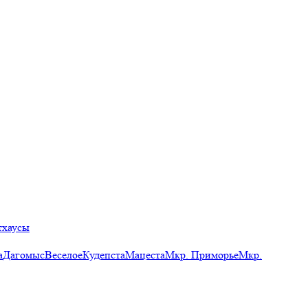
тхаусы
а
Дагомыс
Веселое
Кудепста
Мацеста
Мкр. Приморье
Мкр.