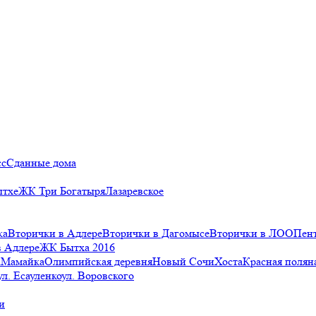
сс
Сданные дома
ытхе
ЖК Три Богатыря
Лазаревское
ка
Вторички в Адлере
Вторички в Дагомысе
Вторички в ЛОО
Пен
в Адлере
ЖК Бытха 2016
а
Мамайка
Олимпийская деревня
Новый Сочи
Хоста
Красная полян
ул. Есауленко
ул. Воровского
и