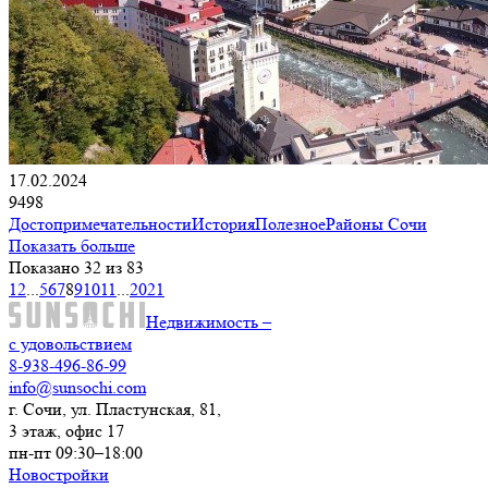
17.02.2024
9498
Достопримечательности
История
Полезное
Районы Сочи
Показать больше
Показано 32 из 83
1
2
...
5
6
7
8
9
10
11
...
20
21
Недвижимость –
с удовольствием
8-938-496-86-99
info@sunsochi.com
г. Сочи, ул. Пластунская, 81,
3 этаж, офис 17
пн-пт 09:30–18:00
Новостройки