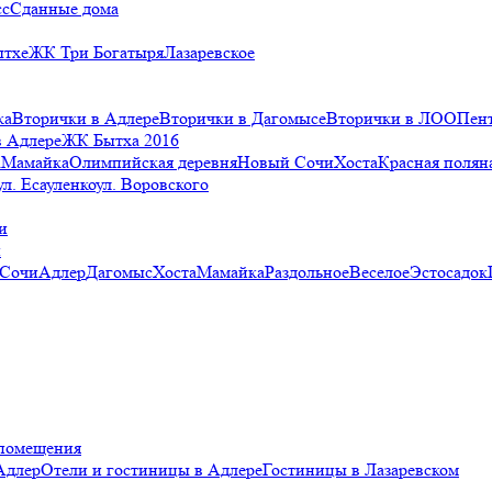
сс
Сданные дома
ытхе
ЖК Три Богатыря
Лазаревское
ка
Вторички в Адлере
Вторички в Дагомысе
Вторички в ЛОО
Пен
в Адлере
ЖК Бытха 2016
а
Мамайка
Олимпийская деревня
Новый Сочи
Хоста
Красная полян
ул. Есауленко
ул. Воровского
и
и
 Сочи
Адлер
Дагомыс
Хоста
Мамайка
Раздольное
Веселое
Эстосадок
помещения
Адлер
Отели и гостиницы в Адлере
Гостиницы в Лазаревском