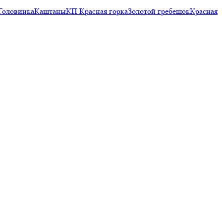
Головинка
Каштаны
КП Красная горка
Золотой гребешок
Красная