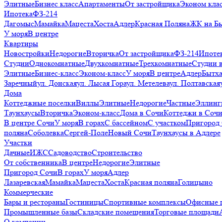
Элитные
Бизнес класс
Апартаменты
От застройщика
Эконом кла
Ипотека
ФЗ-214
Дагомыс
Мамайка
Мацеста
Хоста
Адлер
Красная Поляна
ЖК на Б
У моря
В центре
Квартиры
Новостройки
Недорогие
Вторичка
От застройщика
ФЗ-214
Ипоте
Студии
Однокомнатные
Двухкомнатные
Трехкомнатные
Студии 
Элитные
Бизнес-класс
Эконом-класс
У моря
В центре
Адлер
Бытх
Заречный
ул. Донская
ул. Лысая Гора
ул. Метелева
ул. Полтавская
Дома
Коттеджные поселки
Виллы
Элитные
Недорогие
Частные
Эллинг
Таунхаусы
Вторичка
Эконом-класс
Дома в Сочи
Коттеджи в Соч
В центре Сочи
У моря
В горах
С бассейном
С участком
Пригород
поляна
Соболевка
Сергей-Поле
Новый Сочи
Таунхаусы в Адлере
Участки
Дачные
ИЖС
Садоводство
Строительство
От собственника
В центре
Недорогие
Элитные
Пригород Сочи
В горах
У моря
Адлер
Лазаревская
Мамайка
Мацеста
Хоста
Красная поляна
Голицыно
Коммерческие
Бары и рестораны
Гостиницы
Спортивные комплексы
Офисные 
Промышленные базы
Складские помещения
Торговые площади
О компании