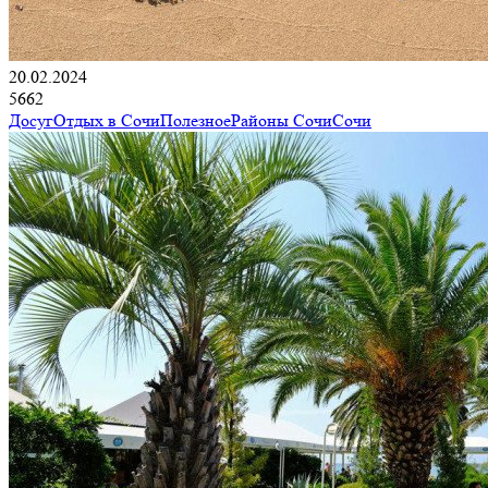
20.02.2024
5662
Досуг
Отдых в Сочи
Полезное
Районы Сочи
Сочи