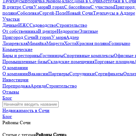
Таунхаусы
Вторичка
Эконом-класс
Дома в Сочи
Коттеджи в Соч
В центре Сочи
У моря
В горах
С бассейном
С участком
Пригород
поляна
Соболевка
Сергей-Поле
Новый Сочи
Таунхаусы в Адлере
Участки
Дачные
ИЖС
Садоводство
Строительство
От собственника
В центре
Недорогие
Элитные
Пригород Сочи
В горах
У моря
Адлер
Лазаревская
Мамайка
Мацеста
Хоста
Красная поляна
Голицыно
Коммерческие
Бары и рестораны
Гостиницы
Спортивные комплексы
Офисные 
Промышленные базы
Складские помещения
Торговые площади
О компании
О компании
Вакансии
Партнеры
Сотрудники
Сертификаты
Оплат
Инвестиции
Перепродажа
Аренда
Строительство
Отзывы
Блог
Недвижимость в Сочи
Блог
Районы Сочи
Статьи с тегом
«Районы Сочи»