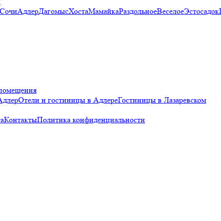
и
 Сочи
Адлер
Дагомыс
Хоста
Мамайка
Раздольное
Веселое
Эстосадок
помещения
Адлер
Отели и гостиницы в Адлере
Гостиницы в Лазаревском
а
Контакты
Политика конфиденциальности