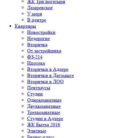
ЖК Три Богатыря
Лазаревское
У моря
В центре
Квартиры
Новостройки
Недорогие
Вторичка
От застройщика
ФЗ-214
Ипотека
Вторички в Адлере
Вторички в Дагомысе
Вторички в ЛОО
Пентхаусы
Студии
Однокомнатные
Двухкомнатные
Трехкомнатные
Студии в Адлере
ЖК Бытха 2016
Элитные
Бизнес-класс