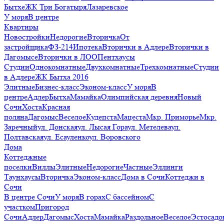
Бытхе
ЖК Три Богатыря
Лазаревское
У моря
В центре
Квартиры
Новостройки
Недорогие
Вторичка
От
застройщика
ФЗ-214
Ипотека
Вторички в Адлере
Вторички в
Дагомысе
Вторички в ЛОО
Пентхаусы
Студии
Однокомнатные
Двухкомнатные
Трехкомнатные
Студии
в Адлере
ЖК Бытха 2016
Элитные
Бизнес-класс
Эконом-класс
У моря
В
центре
Адлер
Бытха
Мамайка
Олимпийская деревня
Новый
Сочи
Хоста
Красная
поляна
Дагомыс
Веселое
Кудепста
Мацеста
Мкр. Приморье
Мкр.
Заречный
ул. Донская
ул. Лысая Гора
ул. Метелева
ул.
Полтавская
ул. Есауленко
ул. Воровского
Дома
Коттеджные
поселки
Виллы
Элитные
Недорогие
Частные
Эллинги
Таунхаусы
Вторичка
Эконом-класс
Дома в Сочи
Коттеджи в
Сочи
В центре Сочи
У моря
В горах
С бассейном
С
участком
Пригород
Сочи
Адлер
Дагомыс
Хоста
Мамайка
Раздольное
Веселое
Эстосадо