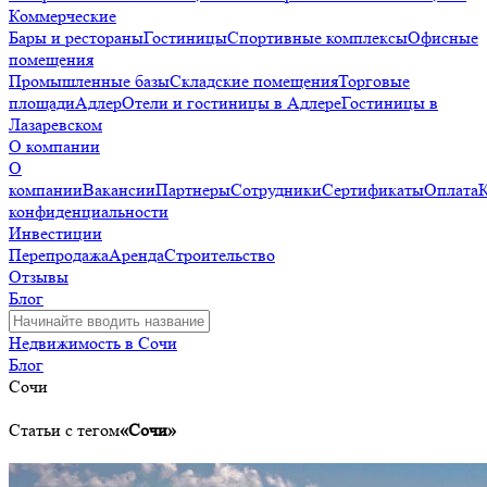
Коммерческие
Бары и рестораны
Гостиницы
Спортивные комплексы
Офисные
помещения
Промышленные базы
Складские помещения
Торговые
площади
Адлер
Отели и гостиницы в Адлере
Гостиницы в
Лазаревском
О компании
О
компании
Вакансии
Партнеры
Сотрудники
Сертификаты
Оплата
конфиденциальности
Инвестиции
Перепродажа
Аренда
Строительство
Отзывы
Блог
Недвижимость в Сочи
Блог
Сочи
Статьи с тегом
«Сочи»