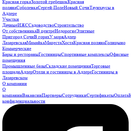
Красная горка
Золотой гребешок
Красная
поляна
Соболевка
Сергей-Поле
Новый Сочи
Таунхаусы в
Адлере
Участки
Дачные
ИЖС
Садоводство
Строительство
От собственника
В центре
Недорогие
Элитные
Пригород Сочи
В горах
У моря
Адлер
Лазаревская
Мамайка
Мацеста
Хоста
Красная поляна
Голицыно
Коммерческие
Бары и рестораны
Гостиницы
Спортивные комплексы
Офисные
помещения
Промышленные базы
Складские помещения
Торговые
площади
Адлер
Отели и гостиницы в Адлере
Гостиницы в
Лазаревском
О компании
О
компании
Вакансии
Партнеры
Сотрудники
Сертификаты
Оплата
конфиденциальности