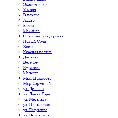
Эконом-класс
У моря
В центре
Адлер
Бытха
Мамайка
Олимпийская деревня
Новый Сочи
Хоста
Красная поляна
Дагомыс
Веселое
Кудепста
Мацеста
Мкр. Приморье
Мкр. Заречный
ул. Донская
ул. Лысая Гора
ул. Метелева
ул. Полтавская
ул. Есауленко
ул. Воровского