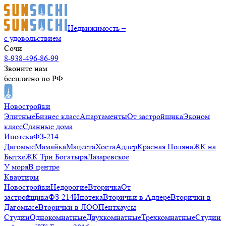
Недвижимость –
с удовольствием
Сочи
8-938-496-86-99
Звоните нам
бесплатно по РФ
Новостройки
Элитные
Бизнес класс
Апартаменты
От застройщика
Эконом
класс
Сданные дома
Ипотека
ФЗ-214
Дагомыс
Мамайка
Мацеста
Хоста
Адлер
Красная Поляна
ЖК на
Бытхе
ЖК Три Богатыря
Лазаревское
У моря
В центре
Квартиры
Новостройки
Недорогие
Вторичка
От
застройщика
ФЗ-214
Ипотека
Вторички в Адлере
Вторички в
Дагомысе
Вторички в ЛОО
Пентхаусы
Студии
Однокомнатные
Двухкомнатные
Трехкомнатные
Студии