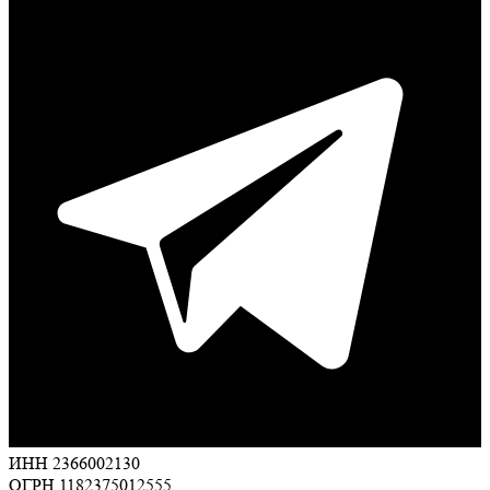
ИНН 2366002130
ОГРН 1182375012555