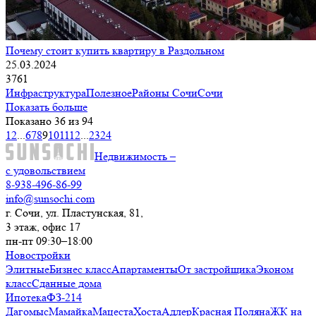
Почему стоит купить квартиру в Раздольном
25.03.2024
3761
Инфраструктура
Полезное
Районы Сочи
Сочи
Показать больше
Показано 36 из 94
1
2
...
6
7
8
9
10
11
12
...
23
24
Недвижимость –
с удовольствием
8-938-496-86-99
info@sunsochi.com
г. Сочи, ул. Пластунская, 81,
3 этаж, офис 17
пн-пт 09:30–18:00
Новостройки
Элитные
Бизнес класс
Апартаменты
От застройщика
Эконом
класс
Сданные дома
Ипотека
ФЗ-214
Дагомыс
Мамайка
Мацеста
Хоста
Адлер
Красная Поляна
ЖК на