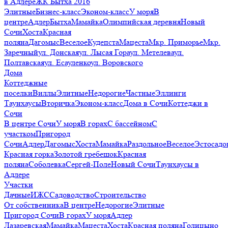
в Адлере
ЖК Бытха 2016
Элитные
Бизнес-класс
Эконом-класс
У моря
В
центре
Адлер
Бытха
Мамайка
Олимпийская деревня
Новый
Сочи
Хоста
Красная
поляна
Дагомыс
Веселое
Кудепста
Мацеста
Мкр. Приморье
Мкр.
Заречный
ул. Донская
ул. Лысая Гора
ул. Метелева
ул.
Полтавская
ул. Есауленко
ул. Воровского
Дома
Коттеджные
поселки
Виллы
Элитные
Недорогие
Частные
Эллинги
Таунхаусы
Вторичка
Эконом-класс
Дома в Сочи
Коттеджи в
Сочи
В центре Сочи
У моря
В горах
С бассейном
С
участком
Пригород
Сочи
Адлер
Дагомыс
Хоста
Мамайка
Раздольное
Веселое
Эстосадо
Красная горка
Золотой гребешок
Красная
поляна
Соболевка
Сергей-Поле
Новый Сочи
Таунхаусы в
Адлере
Участки
Дачные
ИЖС
Садоводство
Строительство
От собственника
В центре
Недорогие
Элитные
Пригород Сочи
В горах
У моря
Адлер
Лазаревская
Мамайка
Мацеста
Хоста
Красная поляна
Голицыно