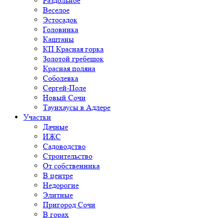
Раздольное
Веселое
Эстосадок
Головинка
Каштаны
КП Красная горка
Золотой гребешок
Красная поляна
Соболевка
Сергей-Поле
Новый Сочи
Таунхаусы в Адлере
Участки
Дачные
ИЖС
Садоводство
Строительство
От собственника
В центре
Недорогие
Элитные
Пригород Сочи
В горах