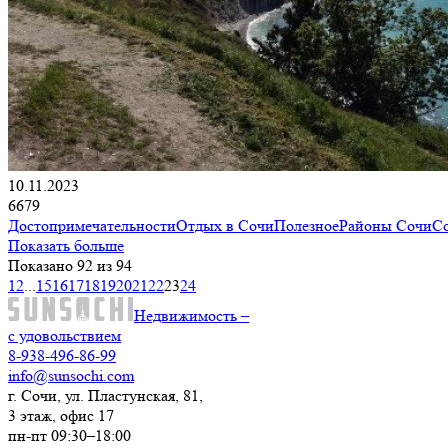
10.11.2023
6679
Достопримечательности
Отдых в Сочи
Полезное
Районы Сочи
С
Показать больше
Показано 92 из 94
1
2
...
15
16
17
18
19
20
21
22
23
24
Недвижимость –
с удовольствием
8-938-496-86-99
info@sunsochi.com
г. Сочи, ул. Пластунская, 81,
3 этаж, офис 17
пн-пт 09:30–18:00