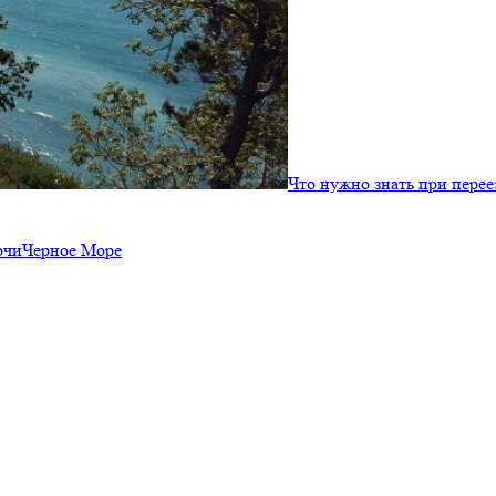
Что нужно знать при пере
очи
Черное Море