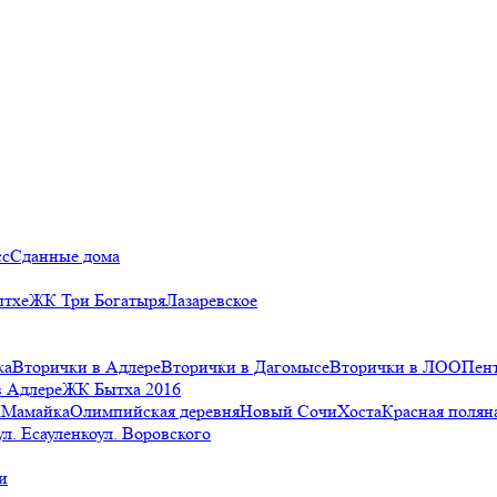
сс
Сданные дома
ытхе
ЖК Три Богатыря
Лазаревское
ка
Вторички в Адлере
Вторички в Дагомысе
Вторички в ЛОО
Пен
в Адлере
ЖК Бытха 2016
а
Мамайка
Олимпийская деревня
Новый Сочи
Хоста
Красная полян
ул. Есауленко
ул. Воровского
и