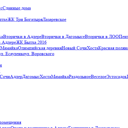
сс
Сданные дома
ытхе
ЖК Три Богатыря
Лазаревское
ка
Вторички в Адлере
Вторички в Дагомысе
Вторички в ЛОО
Пен
в Адлере
ЖК Бытха 2016
а
Мамайка
Олимпийская деревня
Новый Сочи
Хоста
Красная полян
ул. Есауленко
ул. Воровского
и
и
 Сочи
Адлер
Дагомыс
Хоста
Мамайка
Раздольное
Веселое
Эстосадок
помещения
Адлер
Отели и гостиницы в Адлере
Гостиницы в Лазаревском