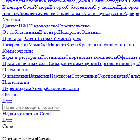
Таунхаусы
Вторичка
Эконом-класс
Дома в Сочи
Коттеджи в Соч
В центре Сочи
У моря
В горах
С бассейном
С участком
Пригород
поляна
Соболевка
Сергей-Поле
Новый Сочи
Таунхаусы в Адлере
Участки
Дачные
ИЖС
Садоводство
Строительство
От собственника
В центре
Недорогие
Элитные
Пригород Сочи
В горах
У моря
Адлер
Лазаревская
Мамайка
Мацеста
Хоста
Красная поляна
Голицыно
Коммерческие
Бары и рестораны
Гостиницы
Спортивные комплексы
Офисные 
Промышленные базы
Складские помещения
Торговые площади
О компании
О компании
Вакансии
Партнеры
Сотрудники
Сертификаты
Оплат
Инвестиции
Перепродажа
Аренда
Строительство
Отзывы
Блог
Недвижимость в Сочи
Блог
Сочи
Статьи с тегом
«Сочи»