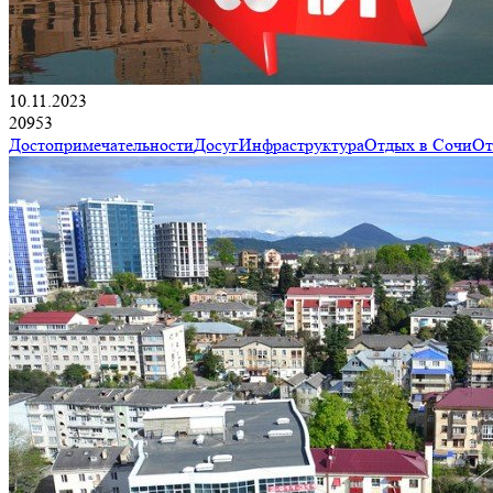
10.11.2023
20953
Достопримечательности
Досуг
Инфраструктура
Отдых в Сочи
От