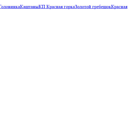
Головинка
Каштаны
КП Красная горка
Золотой гребешок
Красная