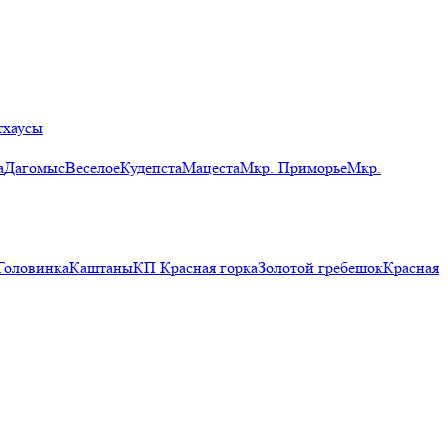
тхаусы
а
Дагомыс
Веселое
Кудепста
Мацеста
Мкр. Приморье
Мкр.
Головинка
Каштаны
КП Красная горка
Золотой гребешок
Красная