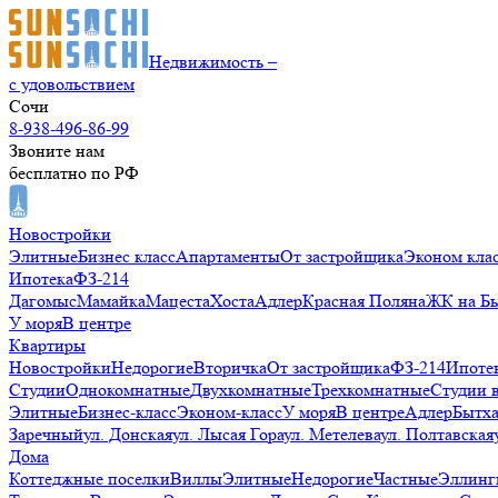
Недвижимость –
с удовольствием
Сочи
8-938-496-86-99
Звоните нам
бесплатно по РФ
Новостройки
Элитные
Бизнес класс
Апартаменты
От застройщика
Эконом кла
Ипотека
ФЗ-214
Дагомыс
Мамайка
Мацеста
Хоста
Адлер
Красная Поляна
ЖК на Б
У моря
В центре
Квартиры
Новостройки
Недорогие
Вторичка
От застройщика
ФЗ-214
Ипоте
Студии
Однокомнатные
Двухкомнатные
Трехкомнатные
Студии 
Элитные
Бизнес-класс
Эконом-класс
У моря
В центре
Адлер
Бытх
Заречный
ул. Донская
ул. Лысая Гора
ул. Метелева
ул. Полтавская
Дома
Коттеджные поселки
Виллы
Элитные
Недорогие
Частные
Эллинг