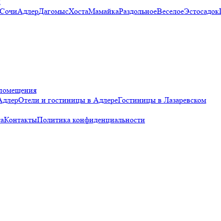
и
 Сочи
Адлер
Дагомыс
Хоста
Мамайка
Раздольное
Веселое
Эстосадок
помещения
Адлер
Отели и гостиницы в Адлере
Гостиницы в Лазаревском
а
Контакты
Политика конфиденциальности