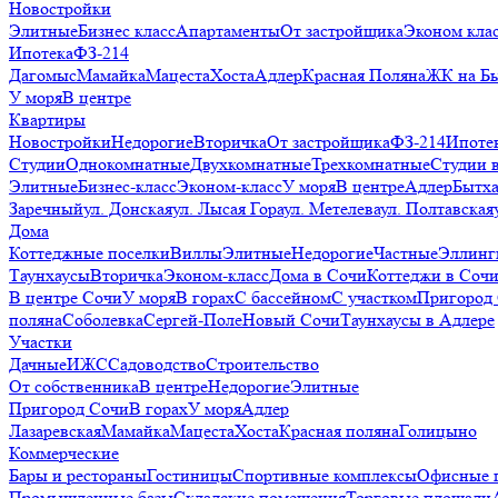
Новостройки
Элитные
Бизнес класс
Апартаменты
От застройщика
Эконом кла
Ипотека
ФЗ-214
Дагомыс
Мамайка
Мацеста
Хоста
Адлер
Красная Поляна
ЖК на Б
У моря
В центре
Квартиры
Новостройки
Недорогие
Вторичка
От застройщика
ФЗ-214
Ипоте
Студии
Однокомнатные
Двухкомнатные
Трехкомнатные
Студии 
Элитные
Бизнес-класс
Эконом-класс
У моря
В центре
Адлер
Бытх
Заречный
ул. Донская
ул. Лысая Гора
ул. Метелева
ул. Полтавская
Дома
Коттеджные поселки
Виллы
Элитные
Недорогие
Частные
Эллинг
Таунхаусы
Вторичка
Эконом-класс
Дома в Сочи
Коттеджи в Соч
В центре Сочи
У моря
В горах
С бассейном
С участком
Пригород
поляна
Соболевка
Сергей-Поле
Новый Сочи
Таунхаусы в Адлере
Участки
Дачные
ИЖС
Садоводство
Строительство
От собственника
В центре
Недорогие
Элитные
Пригород Сочи
В горах
У моря
Адлер
Лазаревская
Мамайка
Мацеста
Хоста
Красная поляна
Голицыно
Коммерческие
Бары и рестораны
Гостиницы
Спортивные комплексы
Офисные 
Промышленные базы
Складские помещения
Торговые площади