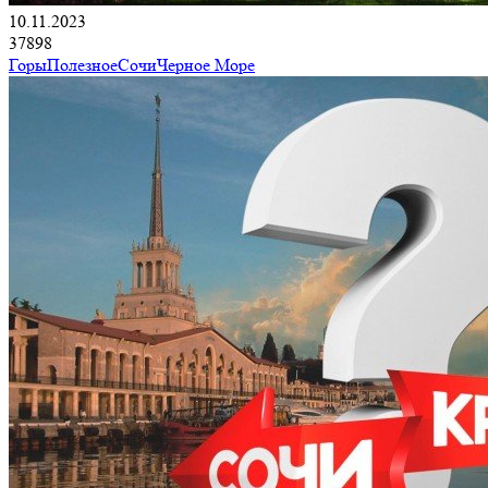
10.11.2023
37898
Горы
Полезное
Сочи
Черное Море