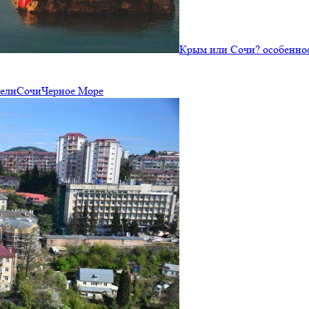
Крым или Сочи? особеннос
ели
Сочи
Черное Море