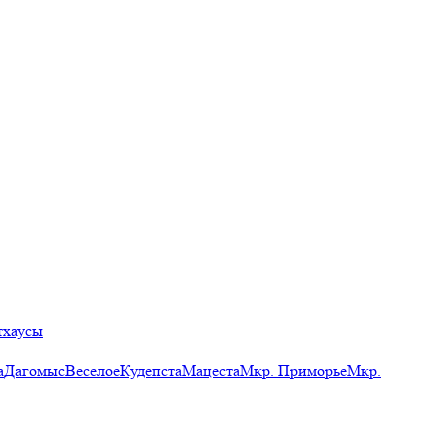
тхаусы
а
Дагомыс
Веселое
Кудепста
Мацеста
Мкр. Приморье
Мкр.