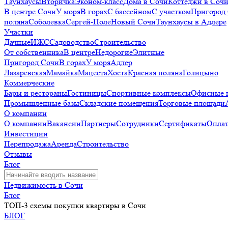
Таунхаусы
Вторичка
Эконом-класс
Дома в Сочи
Коттеджи в Соч
В центре Сочи
У моря
В горах
С бассейном
С участком
Пригород
поляна
Соболевка
Сергей-Поле
Новый Сочи
Таунхаусы в Адлере
Участки
Дачные
ИЖС
Садоводство
Строительство
От собственника
В центре
Недорогие
Элитные
Пригород Сочи
В горах
У моря
Адлер
Лазаревская
Мамайка
Мацеста
Хоста
Красная поляна
Голицыно
Коммерческие
Бары и рестораны
Гостиницы
Спортивные комплексы
Офисные 
Промышленные базы
Складские помещения
Торговые площади
О компании
О компании
Вакансии
Партнеры
Сотрудники
Сертификаты
Оплат
Инвестиции
Перепродажа
Аренда
Строительство
Отзывы
Блог
Недвижимость в Сочи
Блог
ТОП-3 схемы покупки квартиры в Cочи
БЛОГ