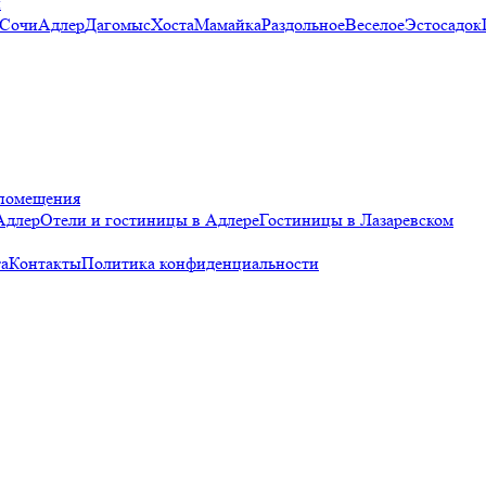
и
 Сочи
Адлер
Дагомыс
Хоста
Мамайка
Раздольное
Веселое
Эстосадок
помещения
Адлер
Отели и гостиницы в Адлере
Гостиницы в Лазаревском
а
Контакты
Политика конфиденциальности