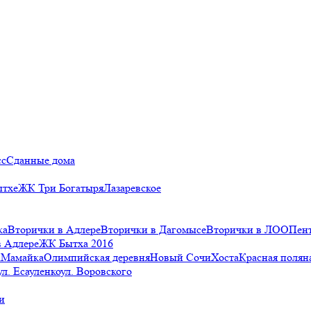
сс
Сданные дома
ытхе
ЖК Три Богатыря
Лазаревское
ка
Вторички в Адлере
Вторички в Дагомысе
Вторички в ЛОО
Пен
в Адлере
ЖК Бытха 2016
а
Мамайка
Олимпийская деревня
Новый Сочи
Хоста
Красная полян
ул. Есауленко
ул. Воровского
и