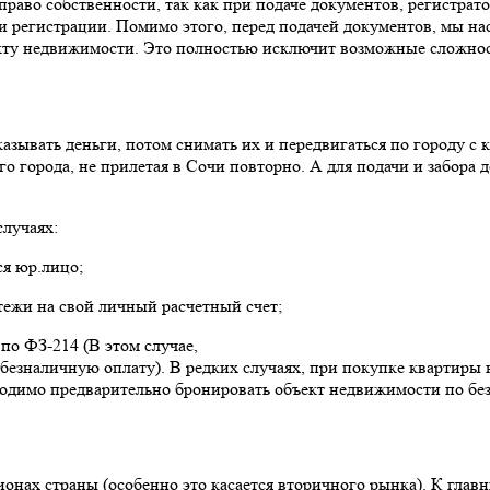
раво собственности, так как при подаче документов, регистрато
и регистрации. Помимо этого, перед подачей документов, мы на
кту недвижимости. Это полностью исключит возможные сложнос
азывать деньги, потом снимать их и передвигаться по городу с
го города, не прилетая в Сочи повторно. А для подачи и забора 
лучаях:
я юр.лицо;
тежи на свой личный расчетный счет;
по ФЗ-214 (В этом случае,
безналичную оплату). В редких случаях, при покупке квартиры н
ходимо предварительно бронировать объект недвижимости по без
нах страны (особенно это касается вторичного рынка). К главн