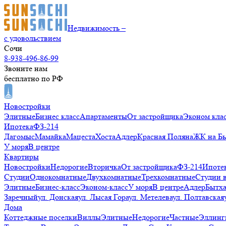
Недвижимость –
с удовольствием
Сочи
8-938-496-86-99
Звоните нам
бесплатно по РФ
Новостройки
Элитные
Бизнес класс
Апартаменты
От застройщика
Эконом кла
Ипотека
ФЗ-214
Дагомыс
Мамайка
Мацеста
Хоста
Адлер
Красная Поляна
ЖК на Б
У моря
В центре
Квартиры
Новостройки
Недорогие
Вторичка
От застройщика
ФЗ-214
Ипоте
Студии
Однокомнатные
Двухкомнатные
Трехкомнатные
Студии 
Элитные
Бизнес-класс
Эконом-класс
У моря
В центре
Адлер
Бытх
Заречный
ул. Донская
ул. Лысая Гора
ул. Метелева
ул. Полтавская
Дома
Коттеджные поселки
Виллы
Элитные
Недорогие
Частные
Эллинг