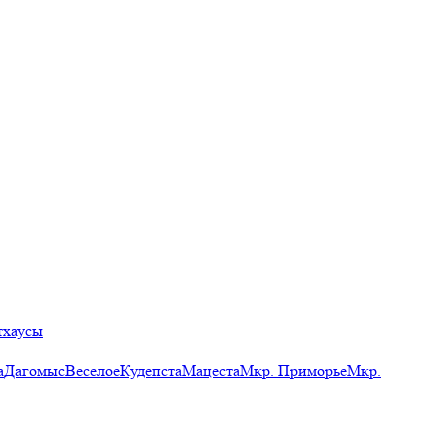
тхаусы
а
Дагомыс
Веселое
Кудепста
Мацеста
Мкр. Приморье
Мкр.