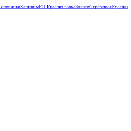
Головинка
Каштаны
КП Красная горка
Золотой гребешок
Красная