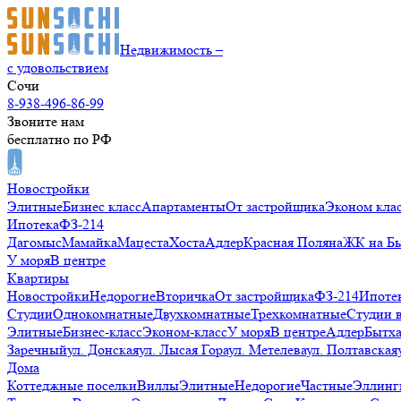
Недвижимость –
с удовольствием
Сочи
8-938-496-86-99
Звоните нам
бесплатно по РФ
Новостройки
Элитные
Бизнес класс
Апартаменты
От застройщика
Эконом кла
Ипотека
ФЗ-214
Дагомыс
Мамайка
Мацеста
Хоста
Адлер
Красная Поляна
ЖК на Б
У моря
В центре
Квартиры
Новостройки
Недорогие
Вторичка
От застройщика
ФЗ-214
Ипоте
Студии
Однокомнатные
Двухкомнатные
Трехкомнатные
Студии 
Элитные
Бизнес-класс
Эконом-класс
У моря
В центре
Адлер
Бытх
Заречный
ул. Донская
ул. Лысая Гора
ул. Метелева
ул. Полтавская
Дома
Коттеджные поселки
Виллы
Элитные
Недорогие
Частные
Эллинг