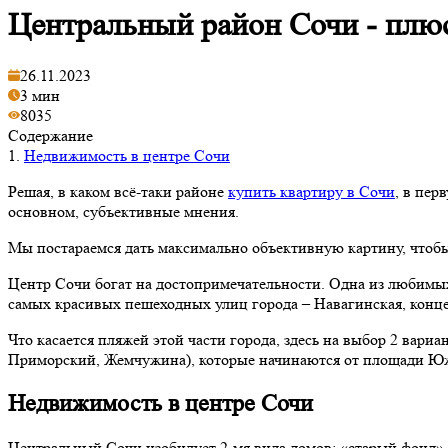
Центральный район Сочи - плю
26.11.2023
3 мин
8035
Содержание
1.
Недвижимость в центре Сочи
Решая, в каком всё-таки районе
купить квартиру в Сочи
, в пер
основном, субъективные мнения.
Мы постараемся дать максимально объективную картину, чтобы
Центр Сочи богат на достопримечательности. Одна из любимы
самых красивых пешеходных улиц города – Навагинская, конце
Что касается пляжей этой части города, здесь на выбор 2 вар
Приморский, Жемчужина), которые начинаются от площади Южно
Недвижимость в центре Сочи
Центральный Сочи изобилует 2-мя вида домов: «старый фонд» -