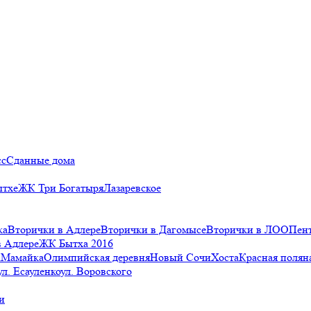
сс
Сданные дома
ытхе
ЖК Три Богатыря
Лазаревское
ка
Вторички в Адлере
Вторички в Дагомысе
Вторички в ЛОО
Пен
в Адлере
ЖК Бытха 2016
а
Мамайка
Олимпийская деревня
Новый Сочи
Хоста
Красная полян
ул. Есауленко
ул. Воровского
и