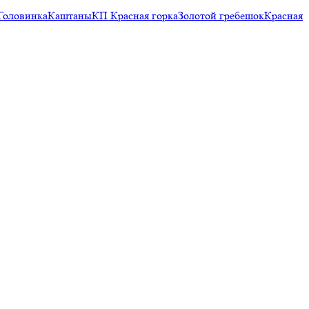
Головинка
Каштаны
КП Красная горка
Золотой гребешок
Красная