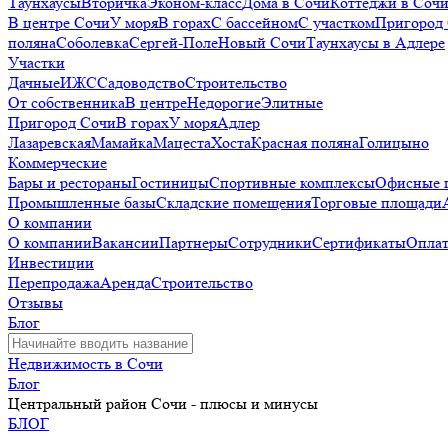
Таунхаусы
Вторичка
Эконом-класс
Дома в Сочи
Коттеджи в Соч
В центре Сочи
У моря
В горах
С бассейном
С участком
Пригород
поляна
Соболевка
Сергей-Поле
Новый Сочи
Таунхаусы в Адлере
Участки
Дачные
ИЖС
Садоводство
Строительство
От собственника
В центре
Недорогие
Элитные
Пригород Сочи
В горах
У моря
Адлер
Лазаревская
Мамайка
Мацеста
Хоста
Красная поляна
Голицыно
Коммерческие
Бары и рестораны
Гостиницы
Спортивные комплексы
Офисные 
Промышленные базы
Складские помещения
Торговые площади
О компании
О компании
Вакансии
Партнеры
Сотрудники
Сертификаты
Оплат
Инвестиции
Перепродажа
Аренда
Строительство
Отзывы
Блог
Недвижимость в Сочи
Блог
Центральный район Сочи - плюсы и минусы
БЛОГ