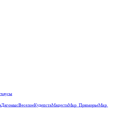
тхаусы
а
Дагомыс
Веселое
Кудепста
Мацеста
Мкр. Приморье
Мкр.