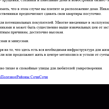
ать, что в этом случае вы платите за расположение дома. Никак
собственники предпочитают сдавать свои квартиры посуточно.
 для потенциальных покупателей. Многие введенные в эксплуат
нниками и может быть существенно выше изначальных цен от заст
нятным причинам, достаточно высокая.
сами и минусами.
ря на то, что здесь есть вся необходимая инфраструктура для жиз
и или продолжают жить в центре мегаполиса и устали от суеты 
аточно тихие и спокойные улицы для любителей умиротворения.
и
Полезное
Районы Сочи
Сочи