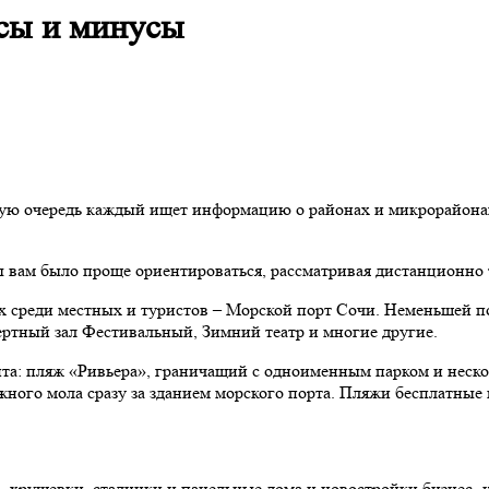
сы и минусы
вую очередь каждый ищет информацию о районах и микрорайонах 
 вам было проще ориентироваться, рассматривая дистанционно 
х среди местных и туристов – Морской порт Сочи. Неменьшей п
ртный зал Фестивальный, Зимний театр и многие другие.
ианта: пляж «Ривьера», граничащий с одноименным парком и нес
го мола сразу за зданием морского порта. Пляжи бесплатные и,
 хрущевки, сталинки и панельные дома и новостройки бизнес- и