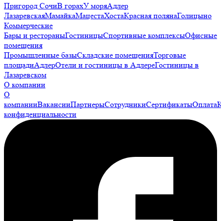
Пригород Сочи
В горах
У моря
Адлер
Лазаревская
Мамайка
Мацеста
Хоста
Красная поляна
Голицыно
Коммерческие
Бары и рестораны
Гостиницы
Спортивные комплексы
Офисные
помещения
Промышленные базы
Складские помещения
Торговые
площади
Адлер
Отели и гостиницы в Адлере
Гостиницы в
Лазаревском
О компании
О
компании
Вакансии
Партнеры
Сотрудники
Сертификаты
Оплата
конфиденциальности