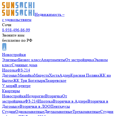
Недвижимость –
с удовольствием
Сочи
8-938-496-86-99
Звоните нам
бесплатно по РФ
Новостройки
Элитные
Бизнес класс
Апартаменты
От застройщика
Эконом
класс
Сданные дома
Ипотека
ФЗ-214
Дагомыс
Мамайка
Мацеста
Хоста
Адлер
Красная Поляна
ЖК на
Бытхе
ЖК Три Богатыря
Лазаревское
У моря
В центре
Квартиры
Новостройки
Недорогие
Вторичка
От
застройщика
ФЗ-214
Ипотека
Вторички в Адлере
Вторички в
Дагомысе
Вторички в ЛОО
Пентхаусы
Студии
Однокомнатные
Двухкомнатные
Трехкомнатные
Студии