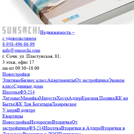
Недвижимость –
с удовольствием
8-938-496-86-99
info@sunsochi.com
г. Сочи, ул. Пластунская, 81,
3 этаж, офис 17
пн-пт 09:30–18:00
Новостройки
Элитные
Бизнес класс
Апартаменты
От застройщика
Эконом
класс
Сданные дома
Ипотека
ФЗ-214
Дагомыс
Мамайка
Мацеста
Хоста
Адлер
Красная Поляна
ЖК на
Бытхе
ЖК Три Богатыря
Лазаревское
У моря
В центре
Квартиры
Новостройки
Недорогие
Вторичка
От
застройщика
ФЗ-214
Ипотека
Вторички в Адлере
Вторички в
Дагомысе
Вторички в ЛОО
Пентхаусы