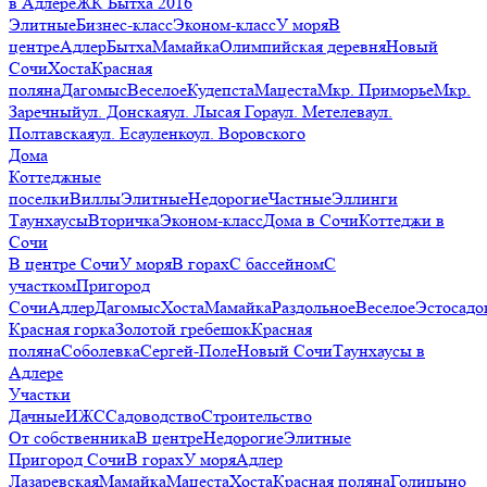
в Адлере
ЖК Бытха 2016
Элитные
Бизнес-класс
Эконом-класс
У моря
В
центре
Адлер
Бытха
Мамайка
Олимпийская деревня
Новый
Сочи
Хоста
Красная
поляна
Дагомыс
Веселое
Кудепста
Мацеста
Мкр. Приморье
Мкр.
Заречный
ул. Донская
ул. Лысая Гора
ул. Метелева
ул.
Полтавская
ул. Есауленко
ул. Воровского
Дома
Коттеджные
поселки
Виллы
Элитные
Недорогие
Частные
Эллинги
Таунхаусы
Вторичка
Эконом-класс
Дома в Сочи
Коттеджи в
Сочи
В центре Сочи
У моря
В горах
С бассейном
С
участком
Пригород
Сочи
Адлер
Дагомыс
Хоста
Мамайка
Раздольное
Веселое
Эстосадо
Красная горка
Золотой гребешок
Красная
поляна
Соболевка
Сергей-Поле
Новый Сочи
Таунхаусы в
Адлере
Участки
Дачные
ИЖС
Садоводство
Строительство
От собственника
В центре
Недорогие
Элитные
Пригород Сочи
В горах
У моря
Адлер
Лазаревская
Мамайка
Мацеста
Хоста
Красная поляна
Голицыно