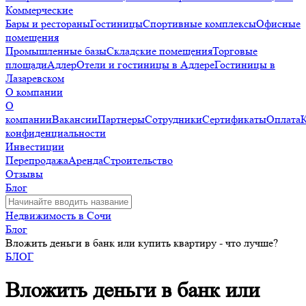
Коммерческие
Бары и рестораны
Гостиницы
Спортивные комплексы
Офисные
помещения
Промышленные базы
Складские помещения
Торговые
площади
Адлер
Отели и гостиницы в Адлере
Гостиницы в
Лазаревском
О компании
О
компании
Вакансии
Партнеры
Сотрудники
Сертификаты
Оплата
конфиденциальности
Инвестиции
Перепродажа
Аренда
Строительство
Отзывы
Блог
Недвижимость в Сочи
Блог
Вложить деньги в банк или купить квартиру - что лучше?
БЛОГ
Вложить деньги в банк или