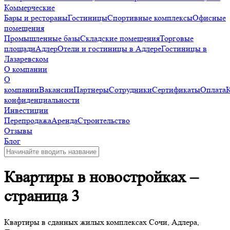
Коммерческие
Бары и рестораны
Гостиницы
Спортивные комплексы
Офисные
помещения
Промышленные базы
Складские помещения
Торговые
площади
Адлер
Отели и гостиницы в Адлере
Гостиницы в
Лазаревском
О компании
О
компании
Вакансии
Партнеры
Сотрудники
Сертификаты
Оплата
конфиденциальности
Инвестиции
Перепродажа
Аренда
Строительство
Отзывы
Блог
Квартиры в новостройках –
страница 3
Квартиры в сданных жилых комплексах Сочи, Адлера,