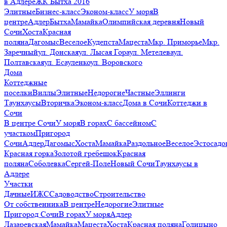
в Адлере
ЖК Бытха 2016
Элитные
Бизнес-класс
Эконом-класс
У моря
В
центре
Адлер
Бытха
Мамайка
Олимпийская деревня
Новый
Сочи
Хоста
Красная
поляна
Дагомыс
Веселое
Кудепста
Мацеста
Мкр. Приморье
Мкр.
Заречный
ул. Донская
ул. Лысая Гора
ул. Метелева
ул.
Полтавская
ул. Есауленко
ул. Воровского
Дома
Коттеджные
поселки
Виллы
Элитные
Недорогие
Частные
Эллинги
Таунхаусы
Вторичка
Эконом-класс
Дома в Сочи
Коттеджи в
Сочи
В центре Сочи
У моря
В горах
С бассейном
С
участком
Пригород
Сочи
Адлер
Дагомыс
Хоста
Мамайка
Раздольное
Веселое
Эстосадо
Красная горка
Золотой гребешок
Красная
поляна
Соболевка
Сергей-Поле
Новый Сочи
Таунхаусы в
Адлере
Участки
Дачные
ИЖС
Садоводство
Строительство
От собственника
В центре
Недорогие
Элитные
Пригород Сочи
В горах
У моря
Адлер
Лазаревская
Мамайка
Мацеста
Хоста
Красная поляна
Голицыно