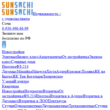
Недвижимость –
с удовольствием
Сочи
8-938-496-86-99
Звоните нам
бесплатно по РФ
Новостройки
Элитные
Бизнес класс
Апартаменты
От застройщика
Эконом
класс
Сданные дома
Ипотека
ФЗ-214
Дагомыс
Мамайка
Мацеста
Хоста
Адлер
Красная Поляна
ЖК на
Бытхе
ЖК Три Богатыря
Лазаревское
У моря
В центре
Квартиры
Новостройки
Недорогие
Вторичка
От
застройщика
ФЗ-214
Ипотека
Вторички в Адлере
Вторички в
Дагомысе
Вторички в ЛОО
Пентхаусы
Студии
Однокомнатные
Двухкомнатные
Трехкомнатные
Студии