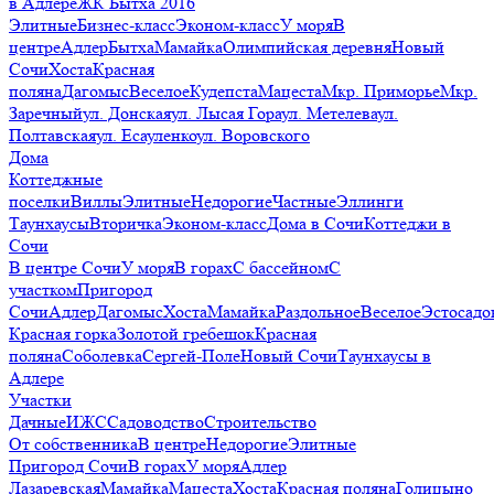
в Адлере
ЖК Бытха 2016
Элитные
Бизнес-класс
Эконом-класс
У моря
В
центре
Адлер
Бытха
Мамайка
Олимпийская деревня
Новый
Сочи
Хоста
Красная
поляна
Дагомыс
Веселое
Кудепста
Мацеста
Мкр. Приморье
Мкр.
Заречный
ул. Донская
ул. Лысая Гора
ул. Метелева
ул.
Полтавская
ул. Есауленко
ул. Воровского
Дома
Коттеджные
поселки
Виллы
Элитные
Недорогие
Частные
Эллинги
Таунхаусы
Вторичка
Эконом-класс
Дома в Сочи
Коттеджи в
Сочи
В центре Сочи
У моря
В горах
С бассейном
С
участком
Пригород
Сочи
Адлер
Дагомыс
Хоста
Мамайка
Раздольное
Веселое
Эстосадо
Красная горка
Золотой гребешок
Красная
поляна
Соболевка
Сергей-Поле
Новый Сочи
Таунхаусы в
Адлере
Участки
Дачные
ИЖС
Садоводство
Строительство
От собственника
В центре
Недорогие
Элитные
Пригород Сочи
В горах
У моря
Адлер
Лазаревская
Мамайка
Мацеста
Хоста
Красная поляна
Голицыно