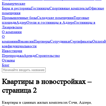
Коммерческие
Бары и рестораны
Гостиницы
Спортивные комплексы
Офисные
помещения
Промышленные базы
Складские помещения
Торговые
площади
Адлер
Отели и гостиницы в Адлере
Гостиницы в
Лазаревском
О компании
О
компании
Вакансии
Партнеры
Сотрудники
Сертификаты
Оплата
конфиденциальности
Инвестиции
Перепродажа
Аренда
Строительство
Отзывы
Блог
Квартиры в новостройках –
страница 2
Квартиры в сданных жилых комплексах Сочи, Адлера,