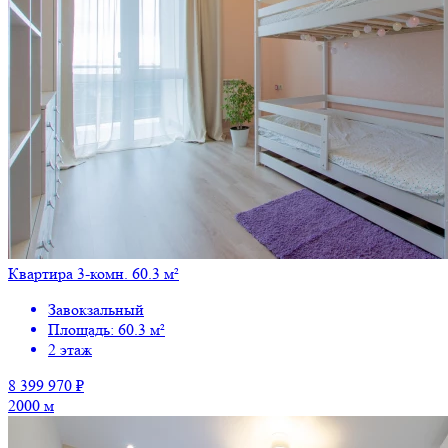
Квартира 3-комн. 60.3 м²
Завокзальный
Площадь: 60.3 м²
2 этаж
8 399 970 ₽
2000 м