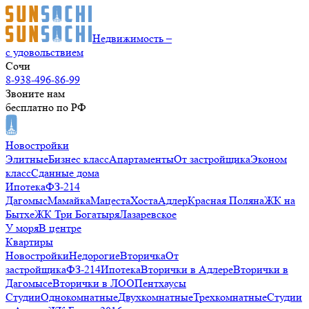
Недвижимость –
с удовольствием
Сочи
8-938-496-86-99
Звоните нам
бесплатно по РФ
Новостройки
Элитные
Бизнес класс
Апартаменты
От застройщика
Эконом
класс
Сданные дома
Ипотека
ФЗ-214
Дагомыс
Мамайка
Мацеста
Хоста
Адлер
Красная Поляна
ЖК на
Бытхе
ЖК Три Богатыря
Лазаревское
У моря
В центре
Квартиры
Новостройки
Недорогие
Вторичка
От
застройщика
ФЗ-214
Ипотека
Вторички в Адлере
Вторички в
Дагомысе
Вторички в ЛОО
Пентхаусы
Студии
Однокомнатные
Двухкомнатные
Трехкомнатные
Студии