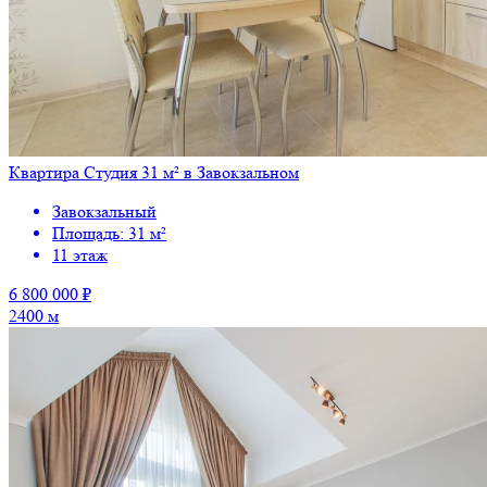
Квартира Студия 31 м² в Завокзальном
Завокзальный
Площадь: 31 м²
11 этаж
6 800 000 ₽
2400 м