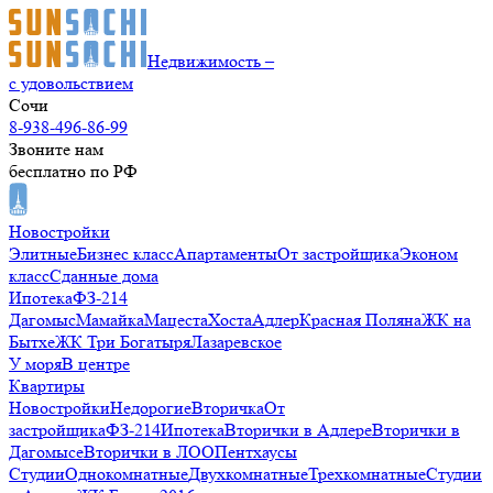
Недвижимость –
с удовольствием
Сочи
8-938-496-86-99
Звоните нам
бесплатно по РФ
Новостройки
Элитные
Бизнес класс
Апартаменты
От застройщика
Эконом
класс
Сданные дома
Ипотека
ФЗ-214
Дагомыс
Мамайка
Мацеста
Хоста
Адлер
Красная Поляна
ЖК на
Бытхе
ЖК Три Богатыря
Лазаревское
У моря
В центре
Квартиры
Новостройки
Недорогие
Вторичка
От
застройщика
ФЗ-214
Ипотека
Вторички в Адлере
Вторички в
Дагомысе
Вторички в ЛОО
Пентхаусы
Студии
Однокомнатные
Двухкомнатные
Трехкомнатные
Студии