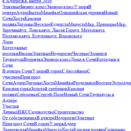
в Адлере
ЖК Бытха 2016
Элитные
Бизнес-класс
Эконом-класс
У моря
В
центре
Адлер
Бытха
Мамайка
Олимпийская деревня
Новый
Сочи
Хоста
Красная
поляна
Дагомыс
Веселое
Кудепста
Мацеста
Мкр. Приморье
Мкр.
Заречный
ул. Донская
ул. Лысая Гора
ул. Метелева
ул.
Полтавская
ул. Есауленко
ул. Воровского
Дома
Коттеджные
поселки
Виллы
Элитные
Недорогие
Частные
Эллинги
Таунхаусы
Вторичка
Эконом-класс
Дома в Сочи
Коттеджи в
Сочи
В центре Сочи
У моря
В горах
С бассейном
С
участком
Пригород
Сочи
Адлер
Дагомыс
Хоста
Мамайка
Раздольное
Веселое
Эстосадо
Красная горка
Золотой гребешок
Красная
поляна
Соболевка
Сергей-Поле
Новый Сочи
Таунхаусы в
Адлере
Участки
Дачные
ИЖС
Садоводство
Строительство
От собственника
В центре
Недорогие
Элитные
Пригород Сочи
В горах
У моря
Адлер
Лазаревская
Мамайка
Мацеста
Хоста
Красная поляна
Голицыно