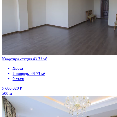
Квартира студия 43.73 м²
Хоста
Площадь: 43.73 м²
9 этаж
5 600 020 ₽
500 м