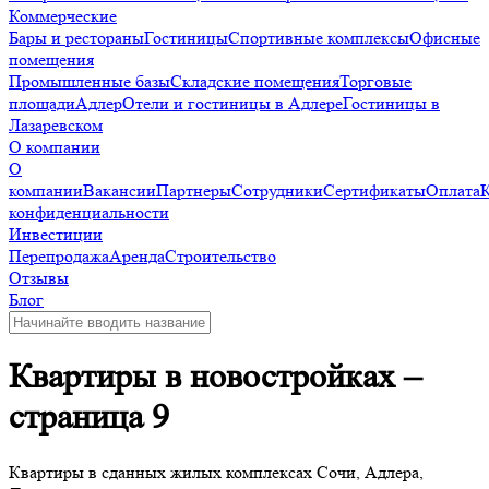
Коммерческие
Бары и рестораны
Гостиницы
Спортивные комплексы
Офисные
помещения
Промышленные базы
Складские помещения
Торговые
площади
Адлер
Отели и гостиницы в Адлере
Гостиницы в
Лазаревском
О компании
О
компании
Вакансии
Партнеры
Сотрудники
Сертификаты
Оплата
конфиденциальности
Инвестиции
Перепродажа
Аренда
Строительство
Отзывы
Блог
Квартиры в новостройках –
страница 9
Квартиры в сданных жилых комплексах Сочи, Адлера,