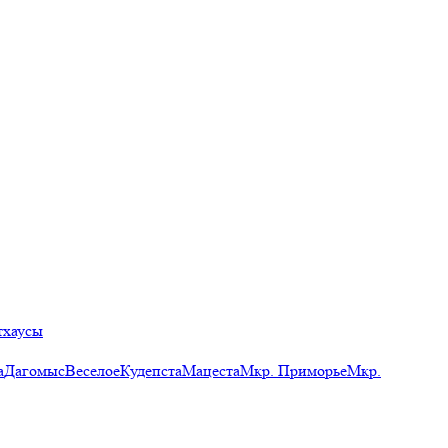
тхаусы
а
Дагомыс
Веселое
Кудепста
Мацеста
Мкр. Приморье
Мкр.