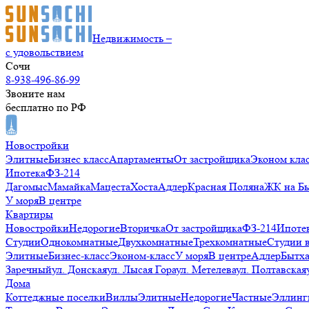
Недвижимость –
с удовольствием
Сочи
8-938-496-86-99
Звоните нам
бесплатно по РФ
Новостройки
Элитные
Бизнес класс
Апартаменты
От застройщика
Эконом кла
Ипотека
ФЗ-214
Дагомыс
Мамайка
Мацеста
Хоста
Адлер
Красная Поляна
ЖК на Б
У моря
В центре
Квартиры
Новостройки
Недорогие
Вторичка
От застройщика
ФЗ-214
Ипоте
Студии
Однокомнатные
Двухкомнатные
Трехкомнатные
Студии 
Элитные
Бизнес-класс
Эконом-класс
У моря
В центре
Адлер
Бытх
Заречный
ул. Донская
ул. Лысая Гора
ул. Метелева
ул. Полтавская
Дома
Коттеджные поселки
Виллы
Элитные
Недорогие
Частные
Эллинг