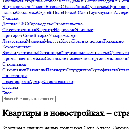
Таунхаусы
Вторичка
Эконом-класс
Дома в Сочи
Коттеджи в Соч
В центре Сочи
У моря
В горах
С бассейном
С участком
Пригород
поляна
Соболевка
Сергей-Поле
Новый Сочи
Таунхаусы в Адлере
Участки
Дачные
ИЖС
Садоводство
Строительство
От собственника
В центре
Недорогие
Элитные
Пригород Сочи
В горах
У моря
Адлер
Лазаревская
Мамайка
Мацеста
Хоста
Красная поляна
Голицыно
Коммерческие
Бары и рестораны
Гостиницы
Спортивные комплексы
Офисные 
Промышленные базы
Складские помещения
Торговые площади
О компании
О компании
Вакансии
Партнеры
Сотрудники
Сертификаты
Оплат
Инвестиции
Перепродажа
Аренда
Строительство
Отзывы
Блог
Квартиры в новостройках – стр
Квартиры в сданных жилых комплексах Сочи, Адлера, Дагомыс