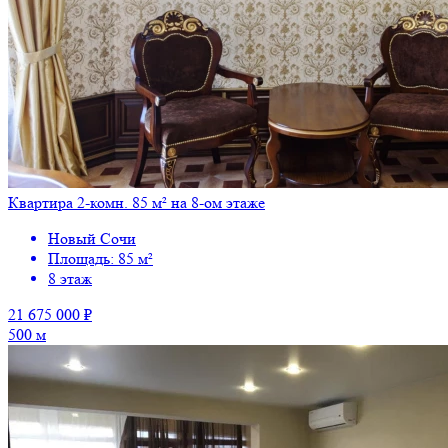
Квартира 2-комн. 85 м² на 8-ом этаже
Новый Сочи
Площадь: 85 м²
8 этаж
21 675 000 ₽
500 м