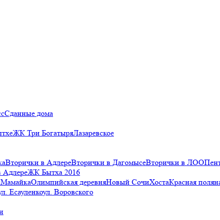
сс
Сданные дома
ытхе
ЖК Три Богатыря
Лазаревское
ка
Вторички в Адлере
Вторички в Дагомысе
Вторички в ЛОО
Пен
в Адлере
ЖК Бытха 2016
а
Мамайка
Олимпийская деревня
Новый Сочи
Хоста
Красная полян
ул. Есауленко
ул. Воровского
и