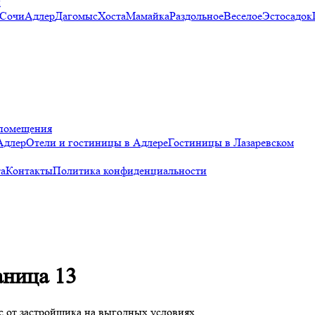
и
 Сочи
Адлер
Дагомыс
Хоста
Мамайка
Раздольное
Веселое
Эстосадок
помещения
Адлер
Отели и гостиницы в Адлере
Гостиницы в Лазаревском
а
Контакты
Политика конфиденциальности
аница 13
 от застройщика на выгодных условиях.