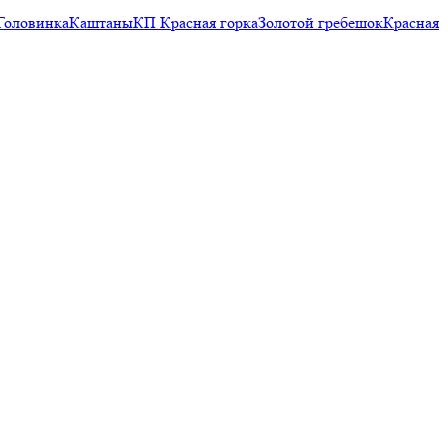
Головинка
Каштаны
КП Красная горка
Золотой гребешок
Красная