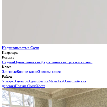
Недвижимость в Сочи
Квартиры
Комнат
Студии
Однокомнатные
Двухкомнатные
Трехкомнатные
Класс
Элитные
Бизнес-класс
Эконом-класс
Район
У моря
В центре
Адлер
Бытха
Мамайка
Олимпийская
деревня
Новый Сочи
Хоста