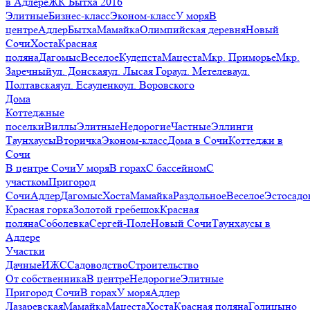
в Адлере
ЖК Бытха 2016
Элитные
Бизнес-класс
Эконом-класс
У моря
В
центре
Адлер
Бытха
Мамайка
Олимпийская деревня
Новый
Сочи
Хоста
Красная
поляна
Дагомыс
Веселое
Кудепста
Мацеста
Мкр. Приморье
Мкр.
Заречный
ул. Донская
ул. Лысая Гора
ул. Метелева
ул.
Полтавская
ул. Есауленко
ул. Воровского
Дома
Коттеджные
поселки
Виллы
Элитные
Недорогие
Частные
Эллинги
Таунхаусы
Вторичка
Эконом-класс
Дома в Сочи
Коттеджи в
Сочи
В центре Сочи
У моря
В горах
С бассейном
С
участком
Пригород
Сочи
Адлер
Дагомыс
Хоста
Мамайка
Раздольное
Веселое
Эстосадо
Красная горка
Золотой гребешок
Красная
поляна
Соболевка
Сергей-Поле
Новый Сочи
Таунхаусы в
Адлере
Участки
Дачные
ИЖС
Садоводство
Строительство
От собственника
В центре
Недорогие
Элитные
Пригород Сочи
В горах
У моря
Адлер
Лазаревская
Мамайка
Мацеста
Хоста
Красная поляна
Голицыно