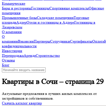
Коммерческие
Бары и рестораны
Гостиницы
Спортивные комплексы
Офисные
помещения
Промышленные базы
Складские помещения
Торговые
площади
Адлер
Отели и гостиницы в Адлере
Гостиницы в
Лазаревском
О компании
О
компании
Вакансии
Партнеры
Сотрудники
Сертификаты
Оплата
конфиденциальности
Инвестиции
Перепродажа
Аренда
Строительство
Отзывы
Блог
Квартиры в Сочи – страница 29
Актуальные предложения в лучших жилых комплексах от
застройщиков и собственников.
Скачать каталог квартир