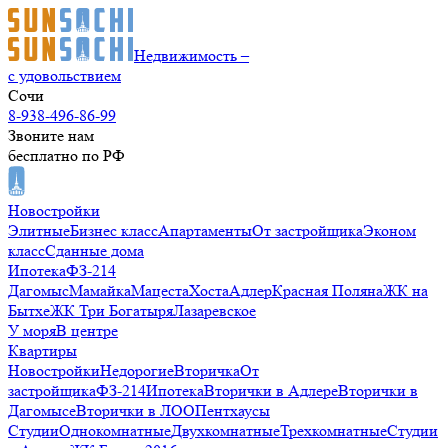
Недвижимость –
с удовольствием
Сочи
8-938-496-86-99
Звоните нам
бесплатно по РФ
Новостройки
Элитные
Бизнес класс
Апартаменты
От застройщика
Эконом
класс
Сданные дома
Ипотека
ФЗ-214
Дагомыс
Мамайка
Мацеста
Хоста
Адлер
Красная Поляна
ЖК на
Бытхе
ЖК Три Богатыря
Лазаревское
У моря
В центре
Квартиры
Новостройки
Недорогие
Вторичка
От
застройщика
ФЗ-214
Ипотека
Вторички в Адлере
Вторички в
Дагомысе
Вторички в ЛОО
Пентхаусы
Студии
Однокомнатные
Двухкомнатные
Трехкомнатные
Студии