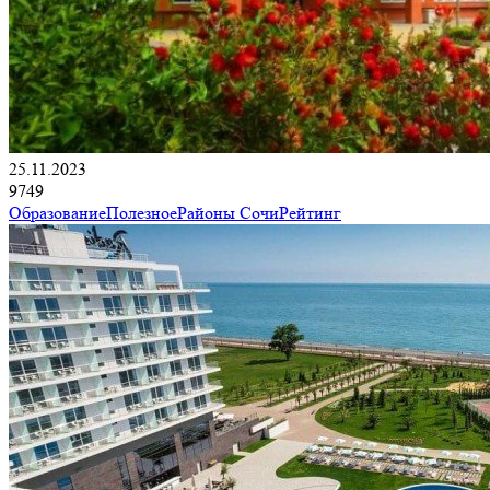
25.11.2023
9749
Образование
Полезное
Районы Сочи
Рейтинг