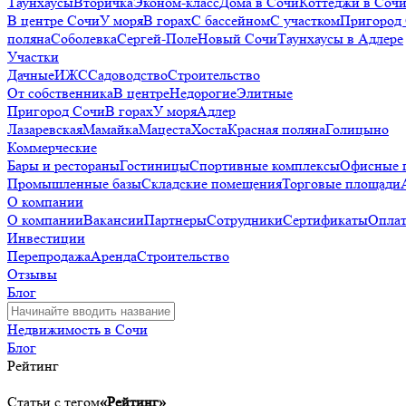
Таунхаусы
Вторичка
Эконом-класс
Дома в Сочи
Коттеджи в Соч
В центре Сочи
У моря
В горах
С бассейном
С участком
Пригород
поляна
Соболевка
Сергей-Поле
Новый Сочи
Таунхаусы в Адлере
Участки
Дачные
ИЖС
Садоводство
Строительство
От собственника
В центре
Недорогие
Элитные
Пригород Сочи
В горах
У моря
Адлер
Лазаревская
Мамайка
Мацеста
Хоста
Красная поляна
Голицыно
Коммерческие
Бары и рестораны
Гостиницы
Спортивные комплексы
Офисные 
Промышленные базы
Складские помещения
Торговые площади
О компании
О компании
Вакансии
Партнеры
Сотрудники
Сертификаты
Оплат
Инвестиции
Перепродажа
Аренда
Строительство
Отзывы
Блог
Недвижимость в Сочи
Блог
Рейтинг
Статьи с тегом
«Рейтинг»