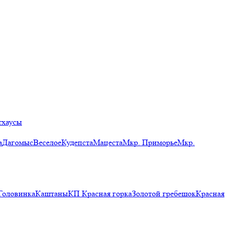
тхаусы
а
Дагомыс
Веселое
Кудепста
Мацеста
Мкр. Приморье
Мкр.
Головинка
Каштаны
КП Красная горка
Золотой гребешок
Красная