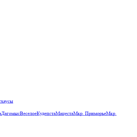
тхаусы
а
Дагомыс
Веселое
Кудепста
Мацеста
Мкр. Приморье
Мкр.