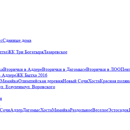
сс
Сданные дома
ытхе
ЖК Три Богатыря
Лазаревское
ка
Вторички в Адлере
Вторички в Дагомысе
Вторички в ЛОО
Пен
в Адлере
ЖК Бытха 2016
а
Мамайка
Олимпийская деревня
Новый Сочи
Хоста
Красная полян
ул. Есауленко
ул. Воровского
и
и
 Сочи
Адлер
Дагомыс
Хоста
Мамайка
Раздольное
Веселое
Эстосадок