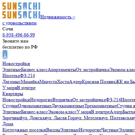
Недвижимость –
с удовольствием
Сочи
8-938-496-86-99
Звоните нам
бесплатно по РФ
Новостройки
Элитные
Бизнес класс
Апартаменты
От застройщика
Эконом кла
Ипотека
ФЗ-214
Дагомыс
Мамайка
Мацеста
Хоста
Адлер
Красная Поляна
ЖК на Б
У моря
В центре
Квартиры
Новостройки
Недорогие
Вторичка
От застройщика
ФЗ-214
Ипоте
Студии
Однокомнатные
Двухкомнатные
Трехкомнатные
Студии 
Элитные
Бизнес-класс
Эконом-класс
У моря
В центре
Адлер
Бытх
Заречный
ул. Донская
ул. Лысая Гора
ул. Метелева
ул. Полтавская
Дома
Коттеджные поселки
Виллы
Элитные
Недорогие
Частные
Эллинг