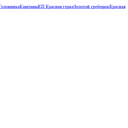
Головинка
Каштаны
КП Красная горка
Золотой гребешок
Красная