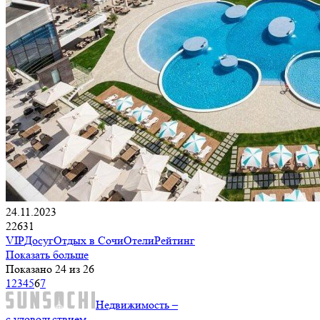
24.11.2023
22631
VIP
Досуг
Отдых в Сочи
Отели
Рейтинг
Показать больше
Показано 24 из 26
1
2
3
4
5
6
7
Недвижимость –
с удовольствием