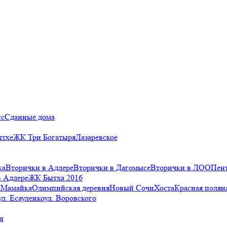
сс
Сданные дома
ытхе
ЖК Три Богатыря
Лазаревское
ка
Вторички в Адлере
Вторички в Дагомысе
Вторички в ЛОО
Пен
в Адлере
ЖК Бытха 2016
а
Мамайка
Олимпийская деревня
Новый Сочи
Хоста
Красная полян
ул. Есауленко
ул. Воровского
и