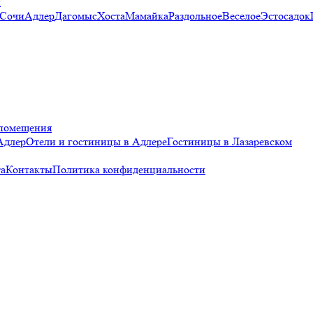
и
 Сочи
Адлер
Дагомыс
Хоста
Мамайка
Раздольное
Веселое
Эстосадок
помещения
Адлер
Отели и гостиницы в Адлере
Гостиницы в Лазаревском
а
Контакты
Политика конфиденциальности