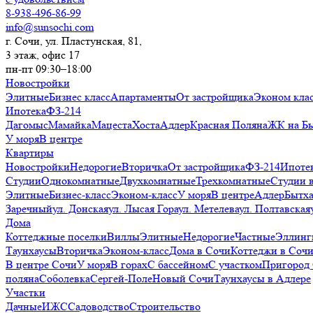
8-938-496-86-99
info@sunsochi.com
г. Сочи, ул. Пластунская, 81,
3 этаж, офис 17
пн-пт 09:30–18:00
Новостройки
Элитные
Бизнес класс
Апартаменты
От застройщика
Эконом кла
Ипотека
ФЗ-214
Дагомыс
Мамайка
Мацеста
Хоста
Адлер
Красная Поляна
ЖК на Б
У моря
В центре
Квартиры
Новостройки
Недорогие
Вторичка
От застройщика
ФЗ-214
Ипоте
Студии
Однокомнатные
Двухкомнатные
Трехкомнатные
Студии 
Элитные
Бизнес-класс
Эконом-класс
У моря
В центре
Адлер
Бытх
Заречный
ул. Донская
ул. Лысая Гора
ул. Метелева
ул. Полтавская
Дома
Коттеджные поселки
Виллы
Элитные
Недорогие
Частные
Эллинг
Таунхаусы
Вторичка
Эконом-класс
Дома в Сочи
Коттеджи в Соч
В центре Сочи
У моря
В горах
С бассейном
С участком
Пригород
поляна
Соболевка
Сергей-Поле
Новый Сочи
Таунхаусы в Адлере
Участки
Дачные
ИЖС
Садоводство
Строительство