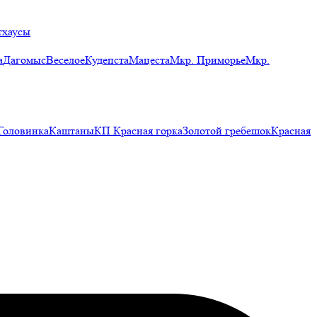
тхаусы
а
Дагомыс
Веселое
Кудепста
Мацеста
Мкр. Приморье
Мкр.
Головинка
Каштаны
КП Красная горка
Золотой гребешок
Красная