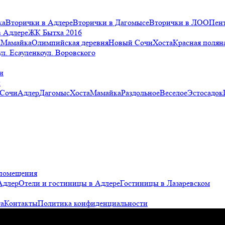
ка
Вторички в Адлере
Вторички в Дагомысе
Вторички в ЛОО
Пен
в Адлере
ЖК Бытха 2016
а
Мамайка
Олимпийская деревня
Новый Сочи
Хоста
Красная полян
ул. Есауленко
ул. Воровского
и
и
 Сочи
Адлер
Дагомыс
Хоста
Мамайка
Раздольное
Веселое
Эстосадок
помещения
Адлер
Отели и гостиницы в Адлере
Гостиницы в Лазаревском
а
Контакты
Политика конфиденциальности