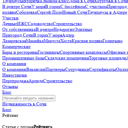
Таунхаусы
Вторичка
Эконом-класс
Дома в Сочи
Коттеджи в Соч
В центре Сочи
У моря
В горах
С бассейном
С участком
Пригород
поляна
Соболевка
Сергей-Поле
Новый Сочи
Таунхаусы в Адлере
Участки
Дачные
ИЖС
Садоводство
Строительство
От собственника
В центре
Недорогие
Элитные
Пригород Сочи
В горах
У моря
Адлер
Лазаревская
Мамайка
Мацеста
Хоста
Красная поляна
Голицыно
Коммерческие
Бары и рестораны
Гостиницы
Спортивные комплексы
Офисные 
Промышленные базы
Складские помещения
Торговые площади
О компании
О компании
Вакансии
Партнеры
Сотрудники
Сертификаты
Оплат
Инвестиции
Перепродажа
Аренда
Строительство
Отзывы
Блог
Недвижимость в Сочи
Блог
Рейтинг
Статьи с тегом
«Рейтинг»