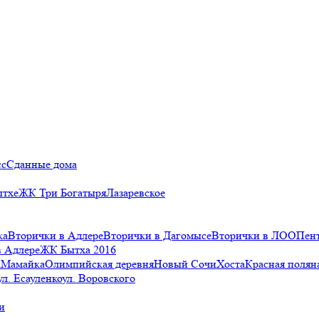
сс
Сданные дома
ытхе
ЖК Три Богатыря
Лазаревское
ка
Вторички в Адлере
Вторички в Дагомысе
Вторички в ЛОО
Пен
в Адлере
ЖК Бытха 2016
а
Мамайка
Олимпийская деревня
Новый Сочи
Хоста
Красная полян
ул. Есауленко
ул. Воровского
и