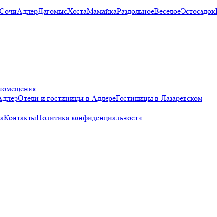
и
 Сочи
Адлер
Дагомыс
Хоста
Мамайка
Раздольное
Веселое
Эстосадок
помещения
Адлер
Отели и гостиницы в Адлере
Гостиницы в Лазаревском
а
Контакты
Политика конфиденциальности