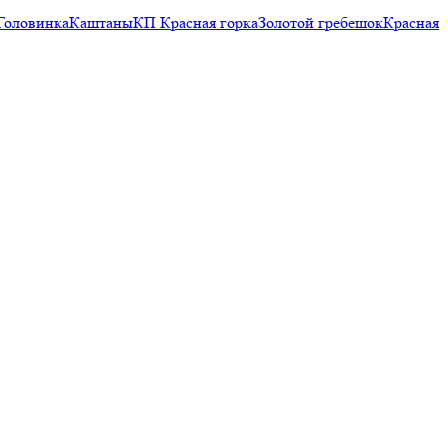
Головинка
Каштаны
КП Красная горка
Золотой гребешок
Красная