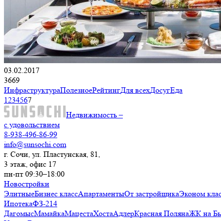
03.02.2017
3669
Инфраструктура
Полезное
Рейтинг
Для всех
Досуг
Еда
1
2
3
4
5
6
7
Недвижимость –
с удовольствием
8-938-496-86-99
info@sunsochi.com
г. Сочи, ул. Пластунская, 81,
3 этаж, офис 17
пн-пт 09:30–18:00
Новостройки
Элитные
Бизнес класс
Апартаменты
От застройщика
Эконом кла
Ипотека
ФЗ-214
Дагомыс
Мамайка
Мацеста
Хоста
Адлер
Красная Поляна
ЖК на Б