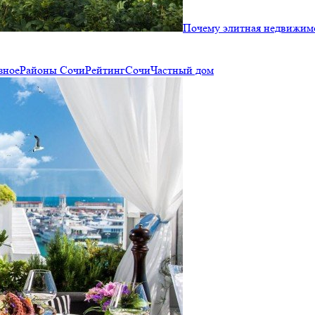
Почему элитная недвижимо
зное
Районы Сочи
Рейтинг
Сочи
Частный дом