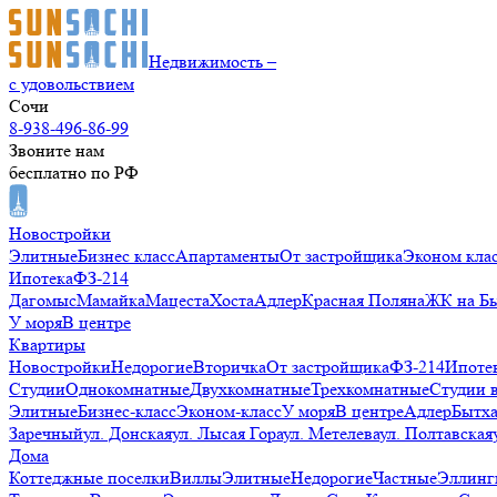
Недвижимость –
с удовольствием
Сочи
8-938-496-86-99
Звоните нам
бесплатно по РФ
Новостройки
Элитные
Бизнес класс
Апартаменты
От застройщика
Эконом кла
Ипотека
ФЗ-214
Дагомыс
Мамайка
Мацеста
Хоста
Адлер
Красная Поляна
ЖК на Б
У моря
В центре
Квартиры
Новостройки
Недорогие
Вторичка
От застройщика
ФЗ-214
Ипоте
Студии
Однокомнатные
Двухкомнатные
Трехкомнатные
Студии 
Элитные
Бизнес-класс
Эконом-класс
У моря
В центре
Адлер
Бытх
Заречный
ул. Донская
ул. Лысая Гора
ул. Метелева
ул. Полтавская
Дома
Коттеджные поселки
Виллы
Элитные
Недорогие
Частные
Эллинг