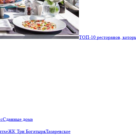
ТОП-10 ресторанов, которы
сс
Сданные дома
ытхе
ЖК Три Богатыря
Лазаревское