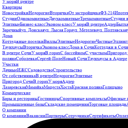
У моря
В центре
Квартиры
Новостройки
Недорогие
Вторичка
От застройщика
ФЗ-214
Ипоте
Студии
Однокомнатные
Двухкомнатные
Трехкомнатные
Студии 
Элитные
Бизнес-класс
Эконом-класс
У моря
В центре
Адлер
Бытх
Заречный
ул. Донская
ул. Лысая Гора
ул. Метелева
ул. Полтавская
Дома
Коттеджные поселки
Виллы
Элитные
Недорогие
Частные
Эллинг
Таунхаусы
Вторичка
Эконом-класс
Дома в Сочи
Коттеджи в Соч
В центре Сочи
У моря
В горах
С бассейном
С участком
Пригород
поляна
Соболевка
Сергей-Поле
Новый Сочи
Таунхаусы в Адлере
Участки
Дачные
ИЖС
Садоводство
Строительство
От собственника
В центре
Недорогие
Элитные
Пригород Сочи
В горах
У моря
Адлер
Лазаревская
Мамайка
Мацеста
Хоста
Красная поляна
Голицыно
Коммерческие
Бары и рестораны
Гостиницы
Спортивные комплексы
Офисные 
Промышленные базы
Складские помещения
Торговые площади
О компании
О компании
Вакансии
Партнеры
Сотрудники
Сертификаты
Оплат